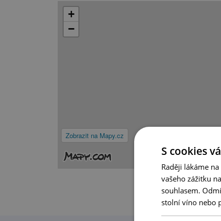
+
−
Zobrazit na Mapy.cz
S cookies vá
Raději lákáme na
vašeho zážitku n
souhlasem. Odmítn
stolní víno nebo 