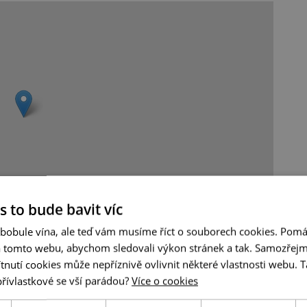
s to bude bavit víc
Leaflet
|
© Seznam.cz a.s. a další
 bobule vína, ale teď vám musíme říct o souborech cookies. Pomá
a tomto webu, abychom sledovali výkon stránek a tak. Samozřejm
utí cookies může nepříznivě ovlivnit některé vlastnosti webu. Ta
přívlastkové se vší parádou?
Více o cookies