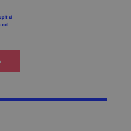
pit si
o od
h