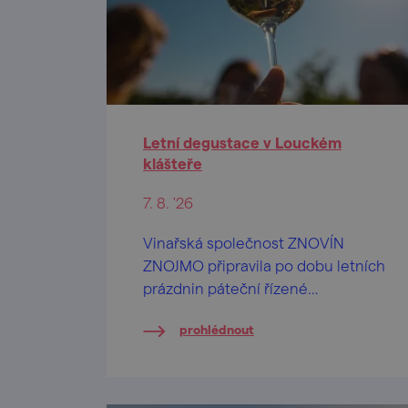
Letní degustace v Louckém
klášteře
7. 8. '26
Vinařská společnost ZNOVÍN
ZNOJMO připravila po dobu letních
prázdnin páteční řízené
ochutnávky vín na nádvoří
prohlédnout
barokního Louckého kláštera ve
Znojmě.