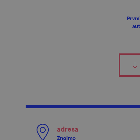
První
aut
adresa
Znojmo