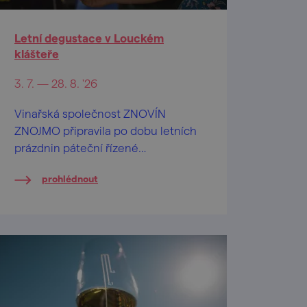
Letní degustace v Louckém
klášteře
3. 7. — 28. 8. '26
Vinařská společnost ZNOVÍN
ZNOJMO připravila po dobu letních
prázdnin páteční řízené
ochutnávky vín na nádvoří
prohlédnout
barokního Louckého kláštera ve
Znojmě.