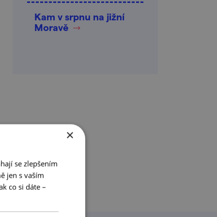
Kam v srpnu na jižní
Moravě
×
hají se zlepšením
ě jen s vaším
k co si dáte –