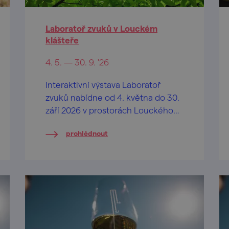
Laboratoř zvuků v Louckém
klášteře
4. 5. — 30. 9. '26
Interaktivní výstava Laboratoř
zvuků nabídne od 4. května do 30.
září 2026 v prostorách Louckého
kláštera jedinečný zážitek
prohlédnout
propojující hudbu, fyziku a
kreativní experimentování.