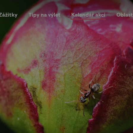
Zážitky
Tipy na výlet
Kalendář akcí
Oblast