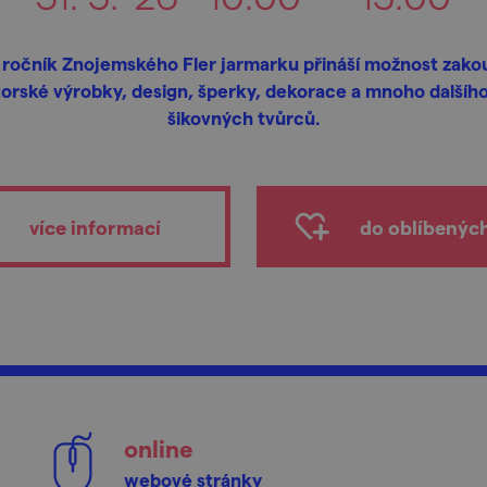
 ročník Znojemského Fler jarmarku přináší možnost zakou
orské výrobky, design, šperky, dekorace a mnoho dalšíh
šikovných tvůrců.
více informací
do oblíbenýc
online
webové stránky