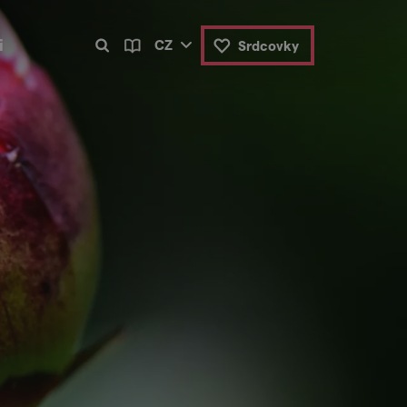
i
CZ
Srdcovky