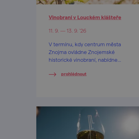
Vinobraní v Louckém klášteře
11. 9. — 13. 9. '26
V termínu, kdy centrum města
Znojma ovládne Znojemské
historické vinobraní, nabídne
známá vinařská společnost
prohlédnout
ZNOVÍN ZNOJMO svůj vinařský
program v areálu Louckého
kláštera.