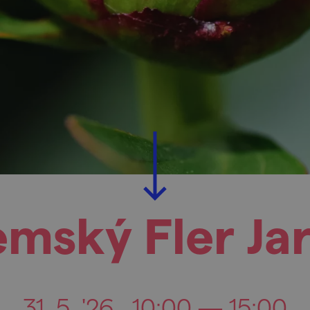
emský Fler Ja
31. 5. '26
10:00 — 15:00