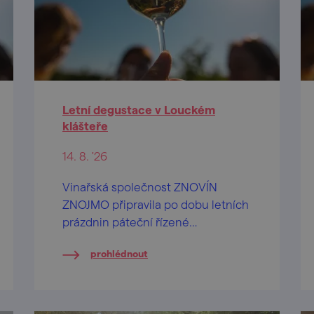
Letní degustace v Louckém
klášteře
14. 8. '26
Vinařská společnost ZNOVÍN
ZNOJMO připravila po dobu letních
prázdnin páteční řízené
ochutnávky vín na nádvoří
prohlédnout
barokního Louckého kláštera ve
Znojmě.