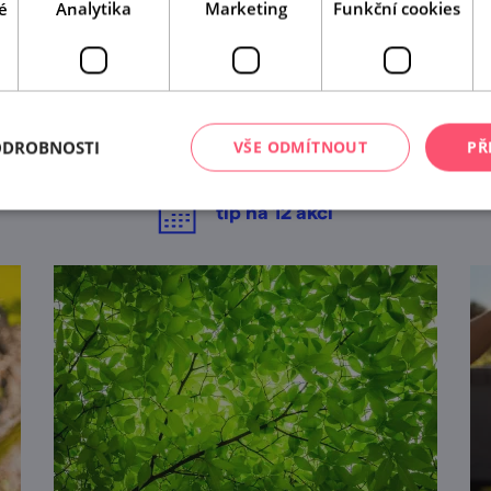
é
Analytika
Marketing
Funkční cookies
A tady už jste byli?
Našli jsme další akce, které by se vám mohly líbit.
ODROBNOSTI
VŠE ODMÍTNOUT
PŘ
Mrkněte na ně.
tip na
12
akcí