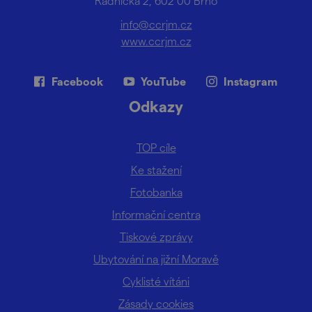
Radnická 2, 602 00 Brno
info@ccrjm.cz
www.ccrjm.cz
Facebook
YouTube
Instagram
Odkazy
TOP cíle
Ke stažení
Fotobanka
Informační centra
Tiskové zprávy
Ubytování na jižní Moravě
Cyklisté vítáni
Zásady cookies