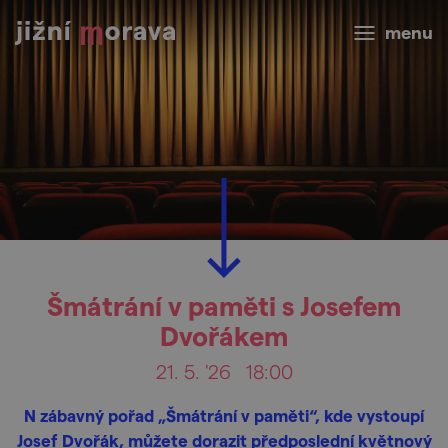
menu
Šmátrání v paměti s Josefem
Dvořákem
21. 5. '26
18:00
N zábavný pořad „Šmátrání v paměti“, kde vystoupí
Josef Dvořák, můžete dorazit předposlední květnový