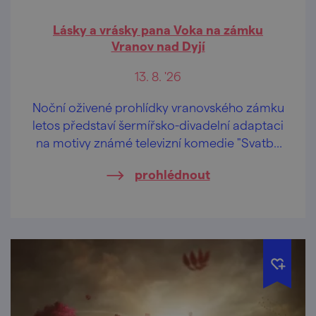
Lásky a vrásky pana Voka na zámku
Vranov nad Dyjí
13. 8. '26
Noční oživené prohlídky vranovského zámku
letos představí šermířsko-divadelní adaptaci
na motivy známé televizní komedie "Svatby
pana Voka".
prohlédnout