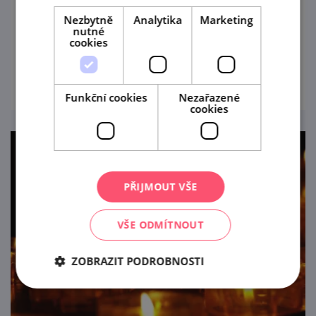
ty nejmenší (cca od 3 do 10 let) v doprovodu
Nezbytně
Analytika
Marketing
nutné
alespoň jednoho dospělého.
cookies
prohlédnout
Funkční cookies
Nezařazené
cookies
PŘIJMOUT VŠE
VŠE ODMÍTNOUT
ZOBRAZIT PODROBNOSTI