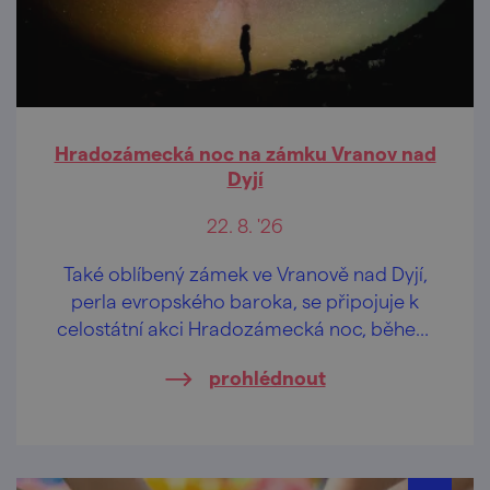
Hradozámecká noc na zámku Vranov nad
Dyjí
22. 8. '26
Také oblíbený zámek ve Vranově nad Dyjí,
perla evropského baroka, se připojuje k
celostátní akci Hradozámecká noc, během
níž ožívají hrady a zámky po celé České
prohlédnout
republice.