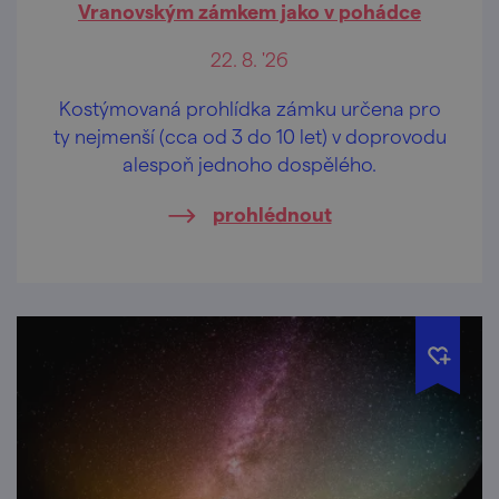
Vranovským zámkem jako v pohádce
22. 8. '26
Kostýmovaná prohlídka zámku určena pro
ty nejmenší (cca od 3 do 10 let) v doprovodu
alespoň jednoho dospělého.
prohlédnout