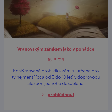
Vranovským zámkem jako v pohádce
15. 8. '26
Kostýmovaná prohlídka zámku určena pro
ty nejmenší (cca od 3 do 10 let) v doprovodu
alespoň jednoho dospělého.
prohlédnout