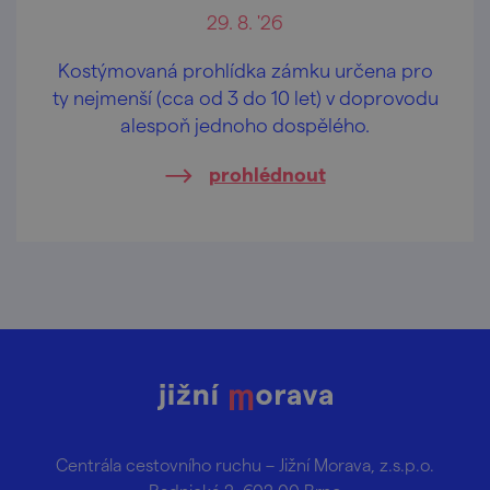
29. 8. '26
Kostýmovaná prohlídka zámku určena pro
ty nejmenší (cca od 3 do 10 let) v doprovodu
alespoň jednoho dospělého.
prohlédnout
Centrála cestovního ruchu – Jižní Morava, z.s.p.o.