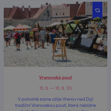
Vranovská pouť
15. 8. — 16. 8. '26
V polovině srpna ožije Vranov nad Dyjí
tradiční Vranovskou poutí, která nabídne