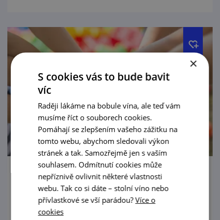
×
S cookies vás to bude bavit
víc
Raději lákáme na bobule vína, ale teď vám
musíme říct o souborech cookies.
Pomáhají se zlepšením vašeho zážitku na
tomto webu, abychom sledovali výkon
stránek a tak. Samozřejmě jen s vaším
souhlasem. Odmítnutí cookies může
Vranovským zámkem jako v pohádce
nepříznivě ovlivnit některé vlastnosti
webu. Tak co si dáte – stolní víno nebo
13. 8. '26
přívlastkové se vší parádou?
Více o
cookies
Kostýmovaná prohlídka zámku určena pro