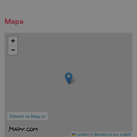
Mapa
+
−
Zobrazit na Mapy.cz
Leaflet
|
© Seznam.cz a.s. a další