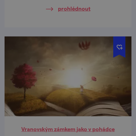
prohlédnout
Vranovským zámkem jako v pohádce