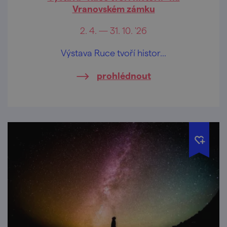
Vranovském zámku
2. 4. — 31. 10. '26
Výstava Ruce tvoří histor...
prohlédnout