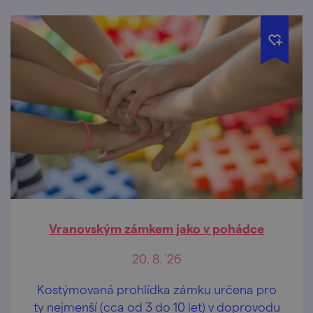
Vranovským zámkem jako v pohádce
20. 8. '26
Kostýmovaná prohlídka zámku určena pro
ty nejmenší (cca od 3 do 10 let) v doprovodu