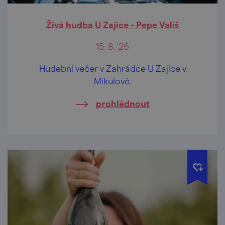
Živá hudba U Zajíce - Pepe Vališ
15. 8. '26
Hudební večer v Zahrádce U Zajíce v
Mikulově.
prohlédnout