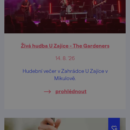
Živá hudba U Zajíce - The Gardeners
14. 8. '26
Hudební večer v Zahrádce U Zajíce v
Mikulově.
prohlédnout