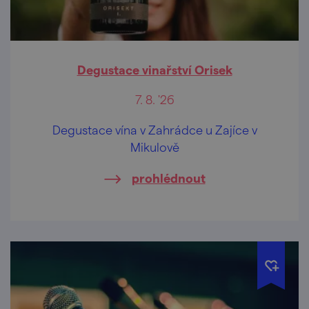
Degustace vinařství Orisek
7. 8. '26
Degustace vína v Zahrádce u Zajíce v
Mikulově
prohlédnout