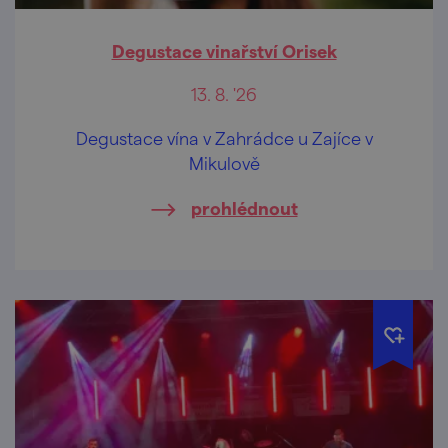
Degustace vinařství Orisek
13. 8. '26
Degustace vína v Zahrádce u Zajíce v
Mikulově
prohlédnout