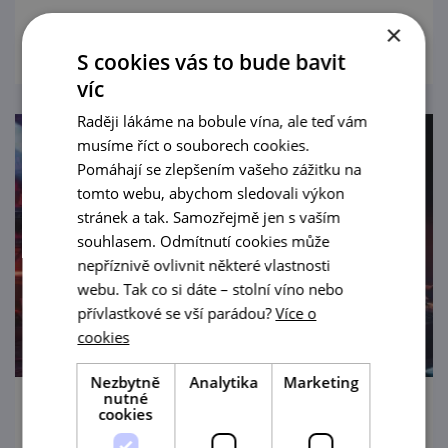
prohlédnout
×
S cookies vás to bude bavit
víc
Raději lákáme na bobule vína, ale teď vám
musíme říct o souborech cookies.
Pomáhají se zlepšením vašeho zážitku na
tomto webu, abychom sledovali výkon
stránek a tak. Samozřejmě jen s vaším
souhlasem. Odmítnutí cookies může
nepříznivě ovlivnit některé vlastnosti
webu. Tak co si dáte – stolní víno nebo
přívlastkové se vší parádou?
Více o
cookies
Nezbytně
Analytika
Marketing
nutné
cookies
Živá hudba U Zajíce - Chameleon Groove