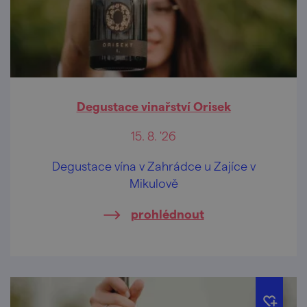
Degustace vinařství Orisek
15. 8. '26
Degustace vína v Zahrádce u Zajíce v
Mikulově
prohlédnout