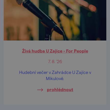
Živá hudba U Zajíce - For People
7. 8. '26
Hudební večer v Zahrádce U Zajíce v
Mikulově.
prohlédnout