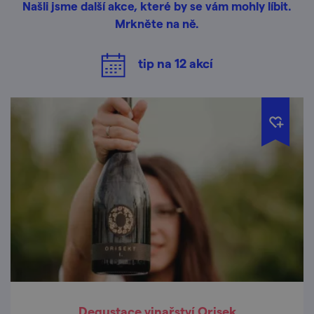
Našli jsme další akce, které by se vám mohly líbit.
Mrkněte na ně.
tip na
12
akcí
Degustace vinařství Orisek