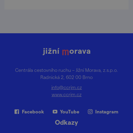
Centrála cestovního ruchu – Jižní Morava, z.s.p.o.
Radnická 2, 602 00 Brno
info@ccrjm.cz
www.ccrjm.cz
Facebook
YouTube
Instagram
Odkazy