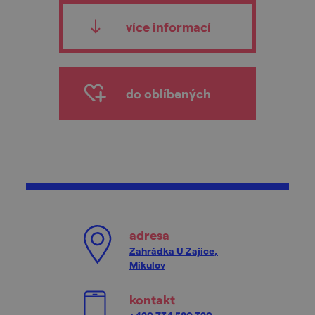
více informací
do oblíbených
adresa
Zahrádka U Zajíce,
Mikulov
kontakt