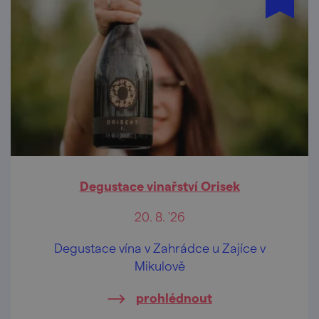
Degustace vinařství Orisek
20. 8. '26
Degustace vína v Zahrádce u Zajíce v
Mikulově
prohlédnout