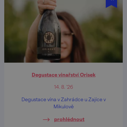
Degustace vinařství Orisek
14. 8. '26
Degustace vína v Zahrádce u Zajíce v
Mikulově
prohlédnout