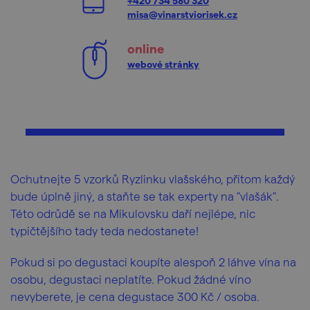
+420 734 580 320
misa@vinarstviorisek.cz
online
webové stránky
Ochutnejte 5 vzorků Ryzlinku vlašského, přitom každý
bude úplně jiný, a staňte se tak experty na "vlašák".
Této odrůdě se na Mikulovsku daří nejlépe, nic
typičtějšího tady teda nedostanete!
Pokud si po degustaci koupíte alespoň 2 láhve vína na
osobu, degustaci neplatíte. Pokud žádné víno
nevyberete, je cena degustace 300 Kč / osoba.