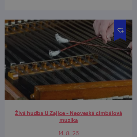
Živá hudba U Zajíce - Neoveská cimbálová
muzika
14. 8. '26