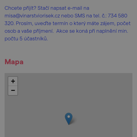
Chcete přijít? Stačí napsat e-mail na
misa@vinarstviorisek.cz nebo SMS na tel. č.: 734 580
320. Prosím, uveďte termín o který máte zájem, počet
osob a vaše příjmení. Akce se koná při naplnění min.
počtu 5 účastníků.
Mapa
+
−