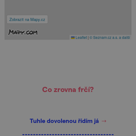
Zobrazit na Mapy.cz
Leaflet
|
© Seznam.cz a.s. a další
Co zrovna frčí?
Tuhle dovolenou řídím já