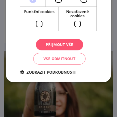
8. 8. '26
Funkční cookies
Nezařazené
Živá hudba v Zahrádce U Zajíce.
cookies
prohlédnout
PŘIJMOUT VŠE
VŠE ODMÍTNOUT
ZOBRAZIT PODROBNOSTI