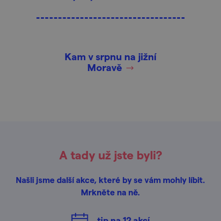
Kam v srpnu na jižní
Moravě
A tady už jste byli?
Našli jsme další akce, které by se vám mohly líbit.
Mrkněte na ně.
tip na
12
akcí