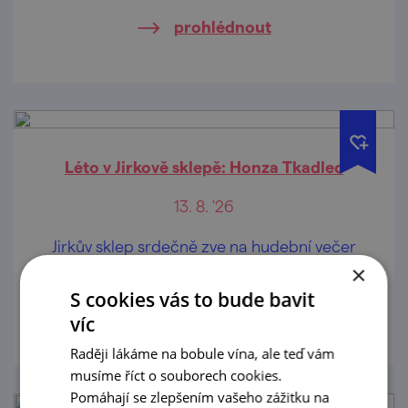
prohlédnout
Léto v Jirkově sklepě: Honza Tkadlec
13. 8. '26
Jirkův sklep srdečně zve na hudební večer
při skleničce dobrého vína.
×
S cookies vás to bude bavit
prohlédnout
víc
Raději lákáme na bobule vína, ale teď vám
musíme říct o souborech cookies.
Pomáhají se zlepšením vašeho zážitku na