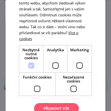
tomto webu, abychom sledovali výkon
stránek a tak. Samozřejmě jen s vaším
Degustace s prohlídkou výrobního a
souhlasem. Odmítnutí cookies může
ležáckého sklepa
nepříznivě ovlivnit některé vlastnosti
webu. Tak co si dáte – stolní víno nebo
20. 8. '26
přívlastkové se vší parádou?
Více o
Nenechte si ujít jedinečnou příležitost
cookies
nahlédnout do tajů výroby vína vinařství
Nezbytně
Analytika
Marketing
Jiřího Šilinka a ochutnat jejich vína!
nutné
cookies
prohlédnout
Funkční cookies
Nezařazené
cookies
Degustace s prohlídkou výrobního a
ležáckého sklepa
PŘIJMOUT VŠE