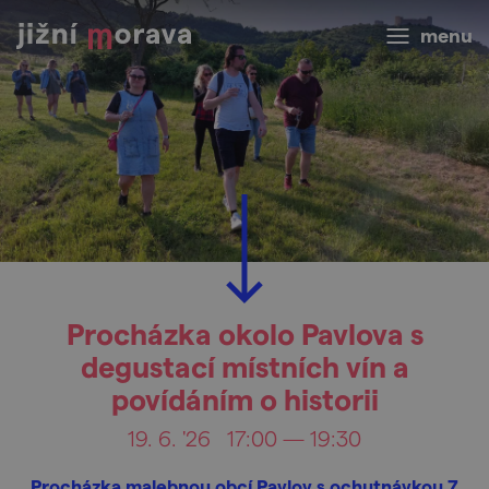
menu
Procházka okolo Pavlova s
degustací místních vín a
povídáním o historii
19. 6. '26
17:00 — 19:30
Procházka malebnou obcí Pavlov s ochutnávkou 7