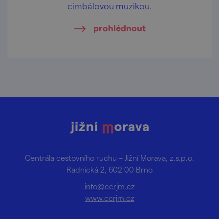
cimbálovou muzikou.
prohlédnout
Centrála cestovního ruchu – Jižní Morava, z.s.p.o.
Radnická 2, 602 00 Brno
info@ccrjm.cz
www.ccrjm.cz