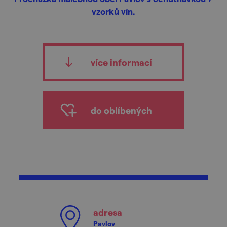
vzorků vín.
více informací
do oblíbených
adresa
Pavlov