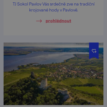
TJ Sokol Pavlov Vás srdečně zve na tradiční
krojované hody v Pavlově.
prohlédnout