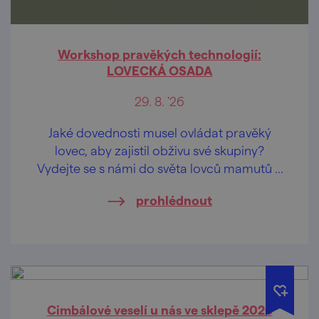
Workshop pravěkých technologií:
LOVECKÁ OSADA
29. 8. '26
Jaké dovednosti musel ovládat pravěký
lovec, aby zajistil obživu své skupiny?
Vydejte se s námi do světa lovců mamutů a
poznejte technologie, které rozhodovaly o
prohlédnout
přežití našich předků.
Cimbálové veselí u nás ve sklepě 2026