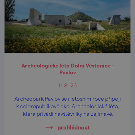
Archeologické léto Dolní Věstonice -
Pavlov
11. 8. '26
Archeopark Pavlov se i letošním roce připojí
k celorepublikové akci Archeologické léto,
která přivádí návštěvníky na zajímavé
archeologické lokality v doprovodu
prohlédnout
odborníků z archeologických ústavů, muzeí