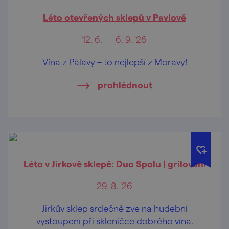
Léto otevřených sklepů v Pavlově
12. 6. — 6. 9. '26
Vína z Pálavy – to nejlepší z Moravy!
prohlédnout
Léto v Jirkově sklepě: Duo Spolu | grilování
29. 8. '26
Jirkův sklep srdečně zve na hudební
vystoupení při skleničce dobrého vína.