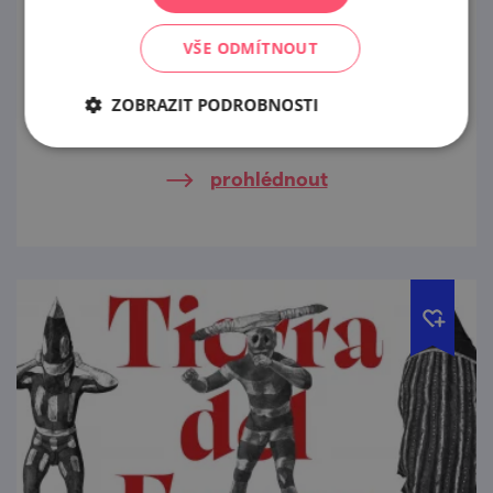
4. 9. '26
VŠE ODMÍTNOUT
Nenechte si ujít jedinečnou příležitost
nahlédnout do tajů výroby vína vinařství
ZOBRAZIT PODROBNOSTI
Jiřího Šilinka a ochutnat jejich vína!
prohlédnout