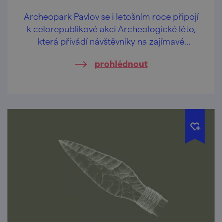
Archeopark Pavlov se i letošním roce připojí
k celorepublikové akci Archeologické léto,
která přivádí návštěvníky na zajímavé
archeologické lokality v doprovodu
prohlédnout
odborníků z archeologických ústavů, muzeí
a jiných institucí.