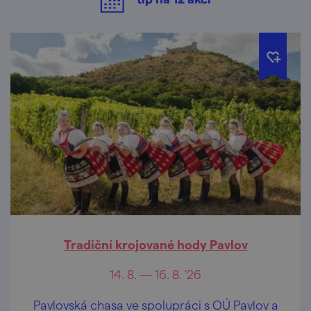
Tradiční krojované hody Pavlov
14. 8. — 16. 8. '26
Pavlovská chasa ve spolupráci s OÚ Pavlov a