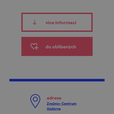
více informací
do oblíbených
adresa
Znojmo- Centrum
Jízdárna