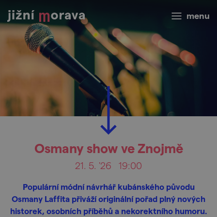
menu
Osmany show ve Znojmě
21. 5. '26
19:00
Populární módní návrhář kubánského původu
Osmany Laffita přiváží originální pořad plný nových
historek, osobních příběhů a nekorektního humoru.