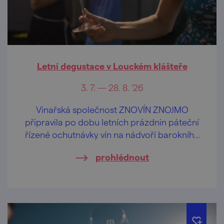
Letní degustace v Louckém klášteře
3. 7. — 28. 8. '26
Vinařská společnost ZNOVÍN ZNOJMO
připravila po dobu letních prázdnin páteční
řízené ochutnávky vín na nádvoří barokního
Louckého kláštera ve Znojmě.
prohlédnout