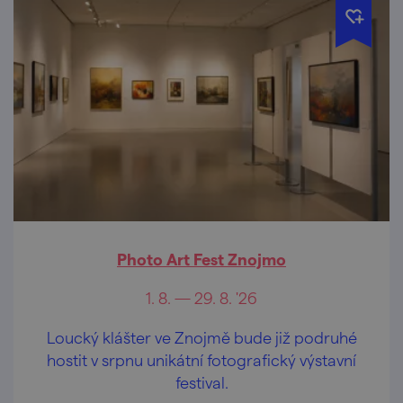
Photo Art Fest Znojmo
1. 8. — 29. 8. '26
Loucký klášter ve Znojmě bude již podruhé
hostit v srpnu unikátní fotografický výstavní
festival.