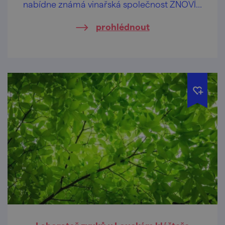
nabídne známá vinařská společnost ZNOVÍN
ZNOJMO svůj vinařský program v areálu
prohlédnout
Louckého kláštera.