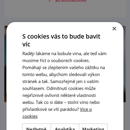
×
S cookies vás to bude bavit
víc
Raději lákáme na bobule vína, ale teď vám
musíme říct o souborech cookies.
Pomáhají se zlepšením vašeho zážitku na
tomto webu, abychom sledovali výkon
stránek a tak. Samozřejmě jen s vaším
souhlasem. Odmítnutí cookies může
nepříznivě ovlivnit některé vlastnosti
webu. Tak co si dáte – stolní víno nebo
přívlastkové se vší parádou?
Více o
Letní degustace v Louckém klášteře
cookies
21. 8. '26
Nezbytně
Analytika
Marketing