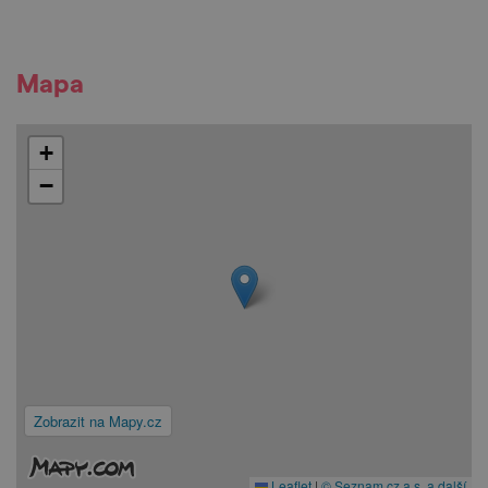
Mapa
+
−
Zobrazit na Mapy.cz
Leaflet
|
© Seznam.cz a.s. a další