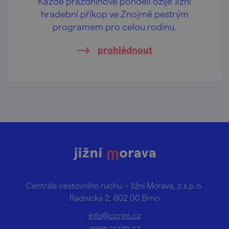
Každé prázdninové pondělí ožije Jižní
hradební příkop ve Znojmě pestrým
programem pro celou rodinu.
prohlédnout
Centrála cestovního ruchu – Jižní Morava, z.s.p.o.
Radnická 2, 602 00 Brno
info@ccrjm.cz
www.ccrjm.cz