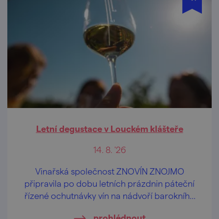
Letní degustace v Louckém klášteře
14. 8. '26
Vinařská společnost ZNOVÍN ZNOJMO
připravila po dobu letních prázdnin páteční
řízené ochutnávky vín na nádvoří barokního
Louckého kláštera ve Znojmě.
prohlédnout