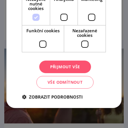
nutné
cookies
Vinařská společnost ZNOVÍ...
prohlédnout
Funkční cookies
Nezařazené
cookies
PŘIJMOUT VŠE
VŠE ODMÍTNOUT
ZOBRAZIT PODROBNOSTI