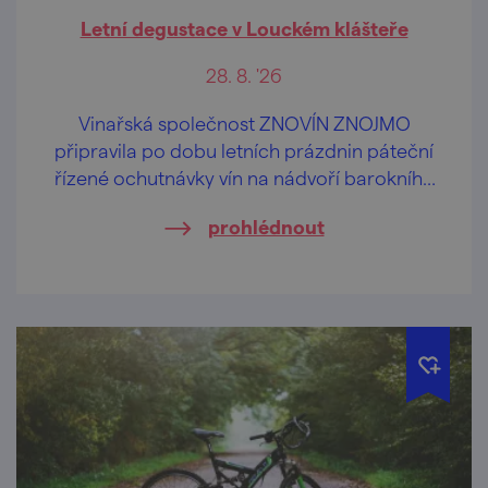
Letní degustace v Louckém klášteře
28. 8. '26
Vinařská společnost ZNOVÍN ZNOJMO
připravila po dobu letních prázdnin páteční
řízené ochutnávky vín na nádvoří barokního
Louckého kláštera ve Znojmě.
prohlédnout