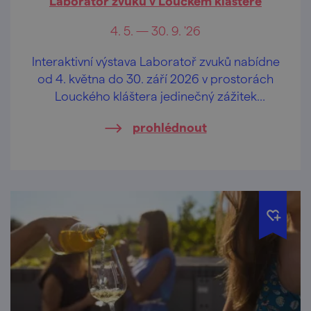
Laboratoř zvuků v Louckém klášteře
4. 5. — 30. 9. '26
Interaktivní výstava Laboratoř zvuků nabídne
od 4. května do 30. září 2026 v prostorách
Louckého kláštera jedinečný zážitek
propojující hudbu, fyziku a kreativní
prohlédnout
experimentování.