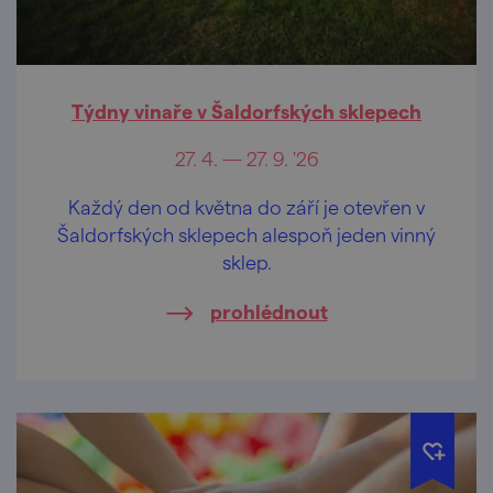
Týdny vinaře v Šaldorfských sklepech
27. 4. — 27. 9. '26
Každý den od května do září je otevřen v
Šaldorfských sklepech alespoň jeden vinný
sklep.
prohlédnout