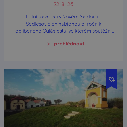
22. 8. '26
Letní slavnosti v Novém Šaldorfu-
Sedlešovicích nabídnou 6. ročník
oblíbeného Gulášfestu, ve kterém soutěžní
týmy změří síly v přípravě nejlepšího guláše.
prohlédnout