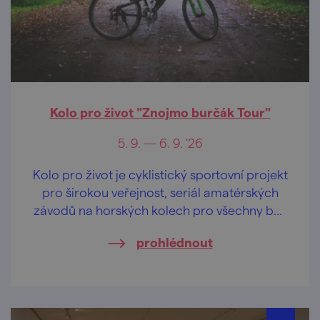
Kolo pro život "Znojmo burčák Tour"
5. 9. — 6. 9. '26
Kolo pro život je cyklistický sportovní projekt
pro širokou veřejnost, seriál amatérských
závodů na horských kolech pro všechny bez
rozdílu věku i výkonnosti.
prohlédnout