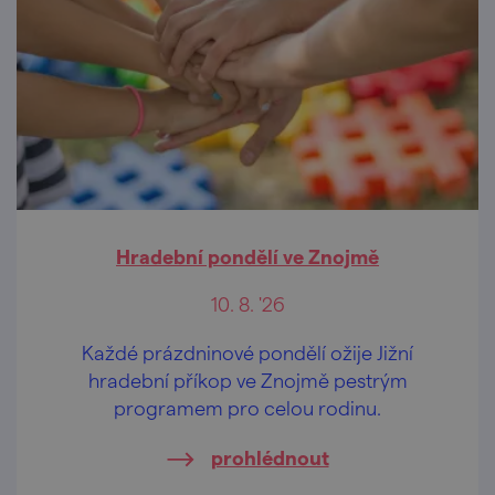
Hradební pondělí ve Znojmě
10. 8. '26
Každé prázdninové pondělí ožije Jižní
hradební příkop ve Znojmě pestrým
programem pro celou rodinu.
prohlédnout