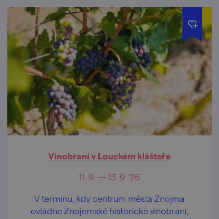
Vinobraní v Louckém klášteře
11. 9. — 13. 9. '26
V termínu, kdy centrum města Znojma
ovládne Znojemské historické vinobraní,