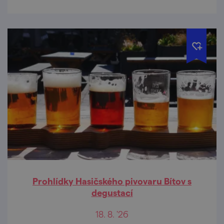
Prohlídky Hasičského pivovaru Bítov s
degustací
18. 8. '26