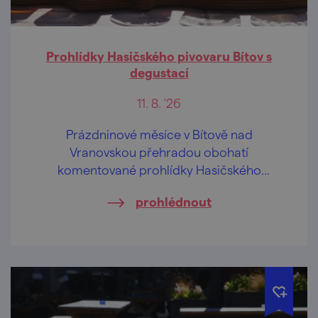
Prohlídky Hasičského pivovaru Bítov s
degustací
11. 8. '26
Prázdninové měsíce v Bítově nad
Vranovskou přehradou obohatí
komentované prohlídky Hasičského
pivovaru v centru obce.
prohlédnout