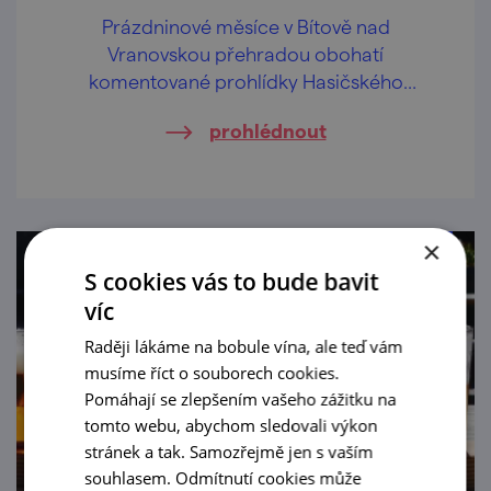
Prázdninové měsíce v Bítově nad
Vranovskou přehradou obohatí
komentované prohlídky Hasičského
pivovaru v centru obce.
prohlédnout
×
S cookies vás to bude bavit
víc
Raději lákáme na bobule vína, ale teď vám
musíme říct o souborech cookies.
Pomáhají se zlepšením vašeho zážitku na
tomto webu, abychom sledovali výkon
stránek a tak. Samozřejmě jen s vaším
souhlasem. Odmítnutí cookies může