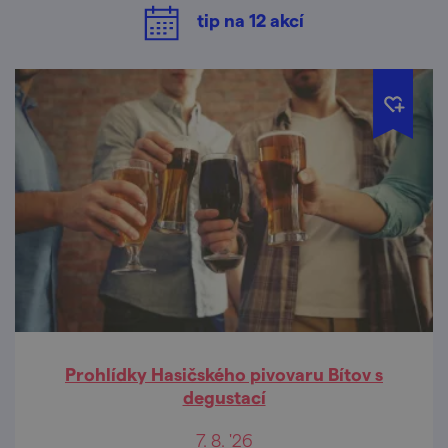
tip na
12
akcí
Prohlídky Hasičského pivovaru Bítov s
degustací
7. 8. '26