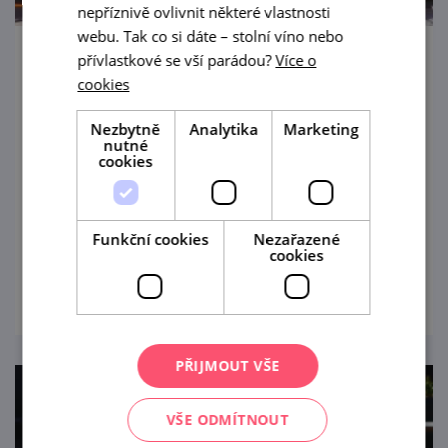
nepříznivě ovlivnit některé vlastnosti
webu. Tak co si dáte – stolní víno nebo
přívlastkové se vší parádou?
Více o
Prohlídky Hasičského pivovaru Bítov s
cookies
degustací
Nezbytně
Analytika
Marketing
21. 8. '26
nutné
cookies
Prázdninové měsíce v Bítově nad
Vranovskou přehradou obohatí
komentované prohlídky Hasičského
Funkční cookies
Nezařazené
pivovaru v centru obce.
cookies
prohlédnout
PŘIJMOUT VŠE
VŠE ODMÍTNOUT