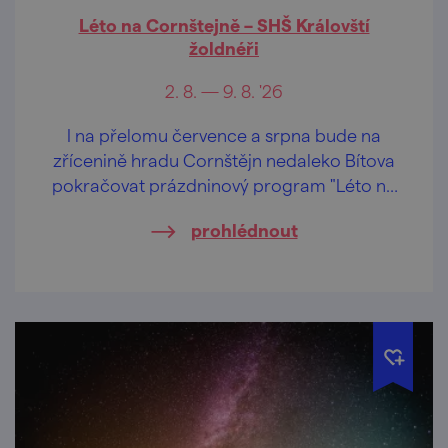
Léto na Cornštejně – SHŠ Královští
žoldnéři
2. 8. — 9. 8. '26
I na přelomu července a srpna bude na
zřícenině hradu Cornštějn nedaleko Bítova
pokračovat prázdninový program "Léto na
Cornštejně"
prohlédnout