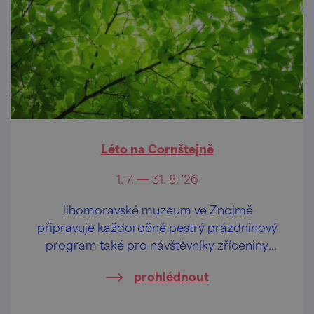
Léto na Cornštejně
1. 7. — 31. 8. '26
Jihomoravské muzeum ve Znojmě
připravuje každoročně pestrý prázdninový
program také pro návštěvníky zříceniny
hradu Cornštejn.
prohlédnout