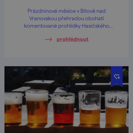
Prázdninové měsíce v Bítově nad
Vranovskou přehradou obohatí
komentované prohlídky Hasičského
pivovaru v centru obce.
prohlédnout