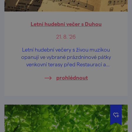
Letní hudební večer s Duhou
21. 8. '26
Letní hudební večery s živou muzikou
opanují ve vybrané prázdninové pátky
venkovní terasy před Restaurací a
penzionem U Tesařů i sousedním
prohlédnout
"sesterským" Hasičským pivovarem.