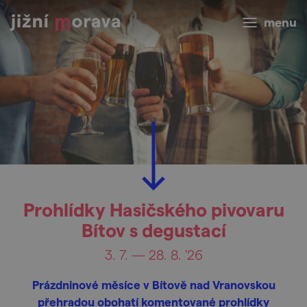
menu
Prohlídky Hasičského pivovaru
Bítov s degustací
3. 7. — 28. 8. '26
Prázdninové měsíce v Bítově nad Vranovskou
přehradou obohatí komentované prohlídky