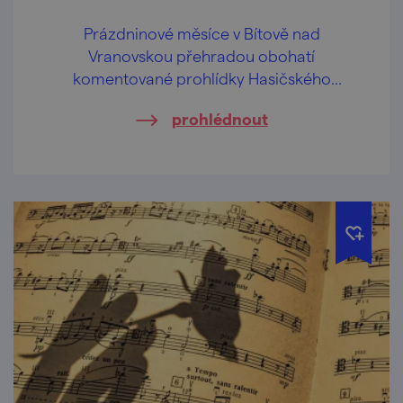
Prázdninové měsíce v Bítově nad
Vranovskou přehradou obohatí
komentované prohlídky Hasičského
pivovaru v centru obce.
prohlédnout