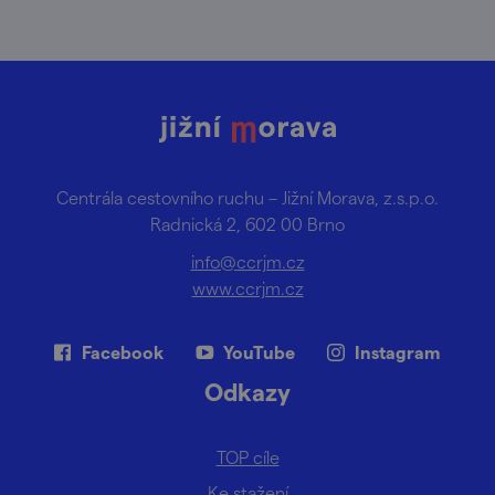
Centrála cestovního ruchu – Jižní Morava, z.s.p.o.
Radnická 2, 602 00 Brno
info@ccrjm.cz
www.ccrjm.cz
Facebook
YouTube
Instagram
Odkazy
TOP cíle
Ke stažení