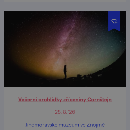
Večerní prohlídky zříceniny Cornštejn
28. 8. '26
Jihomoravské muzeum ve Znojmě