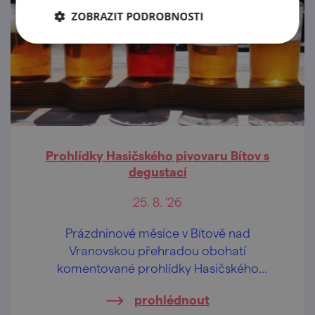
ZOBRAZIT PODROBNOSTI
Prohlídky Hasičského pivovaru Bítov s
degustací
25. 8. '26
Prázdninové měsíce v Bítově nad
Vranovskou přehradou obohatí
komentované prohlídky Hasičského
pivovaru v centru obce.
prohlédnout