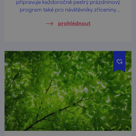
připravuje každoročně pestrý prázdninový
program také pro návštěvníky zříceniny
hradu Cornštejn nedaleko obce Bítov.
prohlédnout