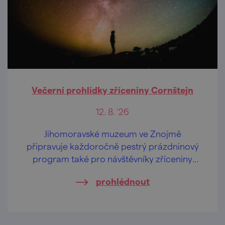
Večerní prohlídky zříceniny Cornštejn
12. 8. '26
Jihomoravské muzeum ve Znojmě
připravuje každoročně pestrý prázdninový
program také pro návštěvníky zříceniny
hradu Cornštejn nedaleko obce Bítov.
prohlédnout