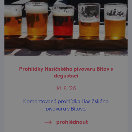
Prohlídky Hasičského pivovaru Bítov s
degustací
14. 8. '26
Komentovaná prohlídka Hasičského
pivovaru v Bítově.
prohlédnout