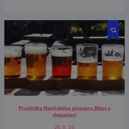
Prohlídky Hasičského pivovaru Bítov s
degustací
28. 8. '26