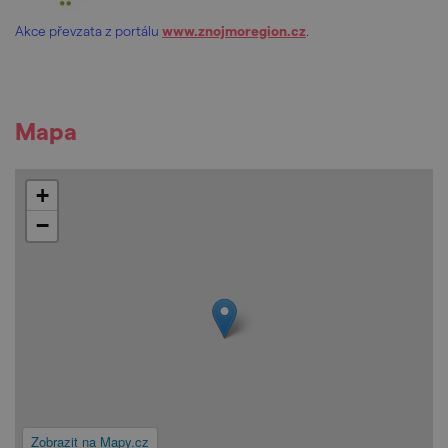
Akce převzata z portálu
www.znojmoregion.cz
.
Mapa
+
−
Zobrazit na Mapy.cz