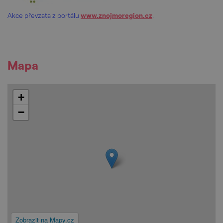
Akce převzata z portálu
www.znojmoregion.cz
.
Mapa
+
−
Zobrazit na Mapy.cz