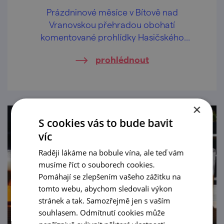
Prázdninové měsíce v Bítově nad
Vranovskou přehradou obohatí
komentované prohlídky Hasičského
pivovaru v centru obce.
prohlédnout
×
S cookies vás to bude bavit
víc
Raději lákáme na bobule vína, ale teď vám
musíme říct o souborech cookies.
Pomáhají se zlepšením vašeho zážitku na
tomto webu, abychom sledovali výkon
stránek a tak. Samozřejmě jen s vaším
souhlasem. Odmítnutí cookies může