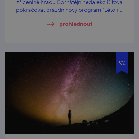
zřícenině hradu Cornštějn nedaleko Bítova
pokračovat prázdninový program "Léto na
Cornštejně"
prohlédnout