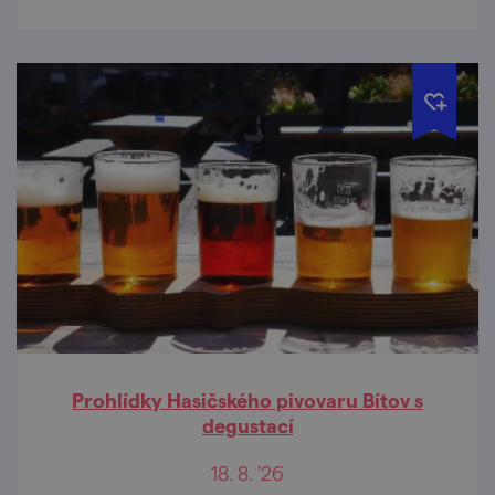
Prohlídky Hasičského pivovaru Bítov s
degustací
18. 8. '26