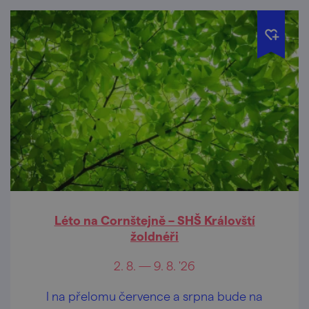
Léto na Cornštejně – SHŠ Královští
žoldnéři
2. 8. — 9. 8. '26
I na přelomu července a srpna bude na