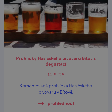
Prohlídky Hasičského pivovaru Bítov s
degustací
14. 8. '26
Komentovaná prohlídka Hasičského
pivovaru v Bítově.
prohlédnout