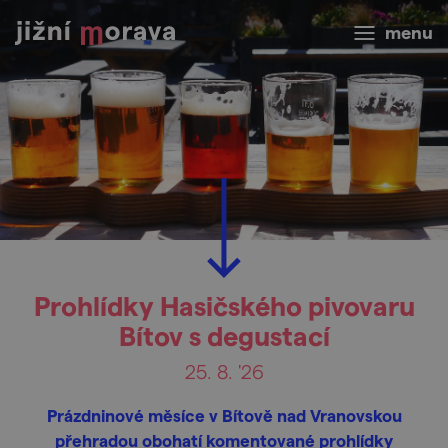
menu
Prohlídky Hasičského pivovaru
Bítov s degustací
25. 8. '26
Prázdninové měsíce v Bítově nad Vranovskou
přehradou obohatí komentované prohlídky