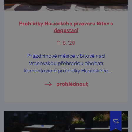
Prohlídky Hasičského pivovaru Bítov s
degustací
11. 8. '26
Prázdninové měsíce v Bítově nad
Vranovskou přehradou obohatí
komentované prohlídky Hasičského
pivovaru v centru obce.
prohlédnout