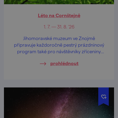
Léto na Cornštejně
1. 7. — 31. 8. '26
Jihomoravské muzeum ve Znojmě
připravuje každoročně pestrý prázdninový
program také pro návštěvníky zříceniny
hradu Cornštejn.
prohlédnout