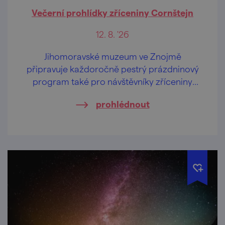
Večerní prohlídky zříceniny Cornštejn
12. 8. '26
Jihomoravské muzeum ve Znojmě
připravuje každoročně pestrý prázdninový
program také pro návštěvníky zříceniny
hradu Cornštejn nedaleko obce Bítov.
prohlédnout