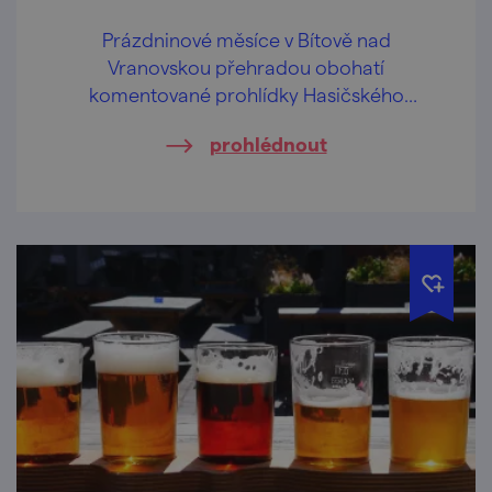
Prázdninové měsíce v Bítově nad
Vranovskou přehradou obohatí
komentované prohlídky Hasičského
pivovaru v centru obce.
prohlédnout