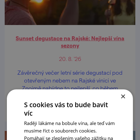
Sunset degustace na Rajské: Nejlepší vína
sezony
20. 8. '26
Závěrečný večer letní série degustací pod
otevřeným nebem na Rajské vinici ve
Znojmě nabídne to nejlepší, co během
×
sezony představila znojemská vinařství.
prohlédnout
S cookies vás to bude bavit
víc
Raději lákáme na bobule vína, ale teď vám
musíme říct o souborech cookies.
Pomáhají se zlepšením vašeho zážitku na