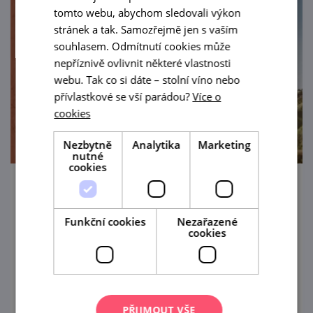
tomto webu, abychom sledovali výkon
stránek a tak. Samozřejmě jen s vaším
souhlasem. Odmítnutí cookies může
nepříznivě ovlivnit některé vlastnosti
webu. Tak co si dáte – stolní víno nebo
přívlastkové se vší parádou?
Více o
cookies
Nezbytně
Analytika
Marketing
nutné
cookies
Sunset degustace na Rajské
Funkční cookies
Nezařazené
6. 8. '26
cookies
Letní zážitková degustace na městské vinici
Rajská ve Znojmě
prohlédnout
PŘIJMOUT VŠE