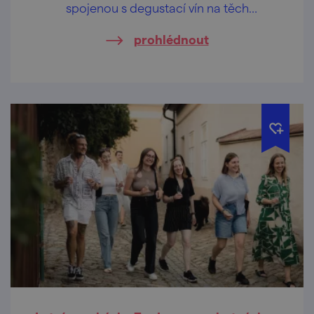
spojenou s degustací vín na těch
nejkrásnějších vyhlídkách Znojma.
prohlédnout