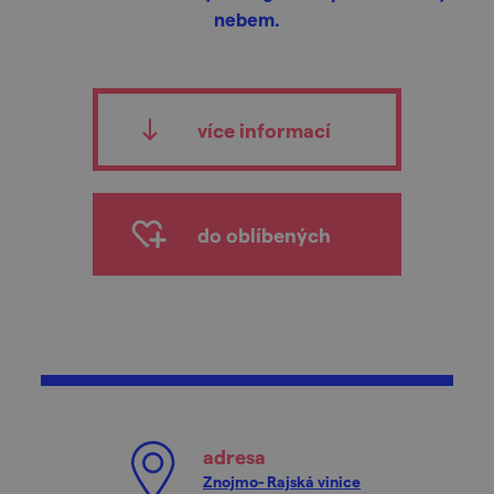
nebem.
více informací
do oblíbených
adresa
Znojmo- Rajská vinice