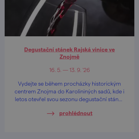
Degustační stánek Rajská vinice ve
Znojmě
16. 5. — 13. 9. '26
Vydejte se během procházky historickým
centrem Znojma do Karolininých sadů, kde i
letos otevřel svou sezonu degustační stánek
Rajská vinice spravovaná Vinařství
prohlédnout
LAHOFER.