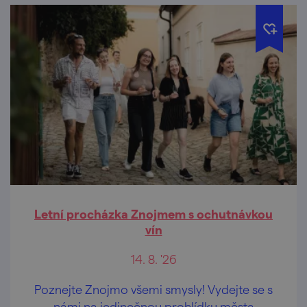
Letní procházka Znojmem s ochutnávkou
vín
14. 8. '26
Poznejte Znojmo všemi smysly! Vydejte se s
námi na jedinečnou prohlídku města