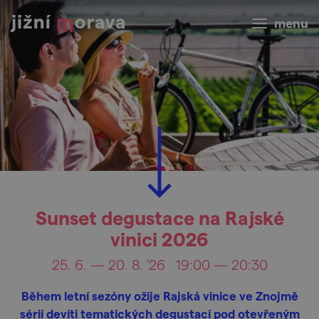
menu
Sunset degustace na Rajské
vinici 2026
25. 6. — 20. 8. '26
19:00 — 20:30
Během letní sezóny ožije Rajská vinice ve Znojmě
sérií devíti tematických degustací pod otevřeným