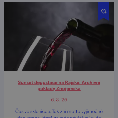
Sunset degustace na Rajské: Archivní
poklady Znojemska
6. 8. '26
Čas ve skleničce. Tak zní motto výjimečné
degustace, která zavede návštěvníky do