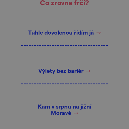
Co zrovna frčí?
Tuhle dovolenou řídím já
Výlety bez bariér
Kam v srpnu na jižní
Moravě