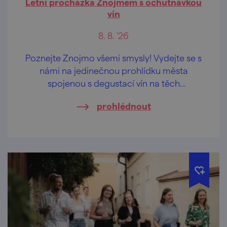
Letní procházka Znojmem s ochutnávkou
vín
8. 8. '26
Poznejte Znojmo všemi smysly! Vydejte se s
námi na jedinečnou prohlídku města
spojenou s degustací vín na těch
nejkrásnějších vyhlídkách Znojma.
prohlédnout