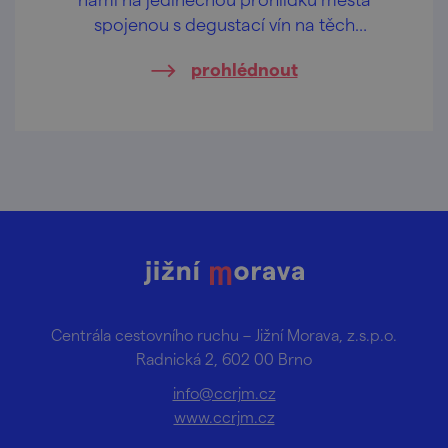
spojenou s degustací vín na těch
nejkrásnějších vyhlídkách Znojma.
prohlédnout
Centrála cestovního ruchu – Jižní Morava, z.s.p.o.
Radnická 2, 602 00 Brno
info@ccrjm.cz
www.ccrjm.cz