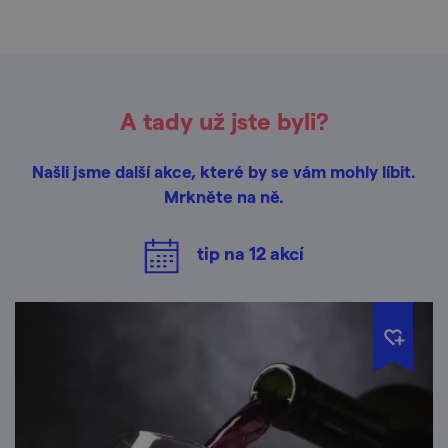
A tady už jste byli?
Našli jsme další akce, které by se vám mohly líbit.
Mrkněte na ně.
tip na
12
akcí