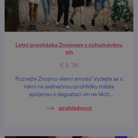
Letní procházka Znojmem s ochutnávkou
vín
6. 8. '26
Poznejte Znojmo všemi smysly! Vydejte se s
námi na jedinečnou prohlídku města
spojenou s degustací vín na těch
nejkrásnějších vyhlídkách Znojma.
prohlédnout