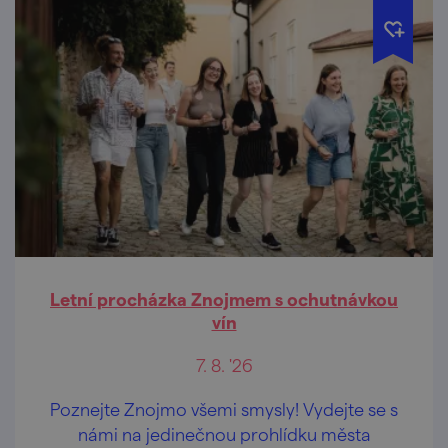
Letní procházka Znojmem s ochutnávkou
vín
7. 8. '26
Poznejte Znojmo všemi smysly! Vydejte se s
námi na jedinečnou prohlídku města