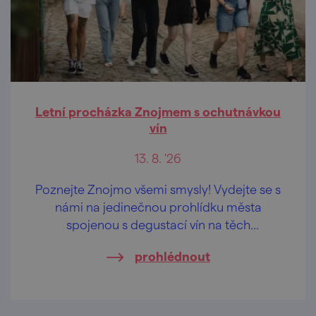
Letní procházka Znojmem s ochutnávkou
vín
13. 8. '26
Poznejte Znojmo všemi smysly! Vydejte se s
námi na jedinečnou prohlídku města
spojenou s degustací vín na těch
nejkrásnějších vyhlídkách Znojma.
prohlédnout