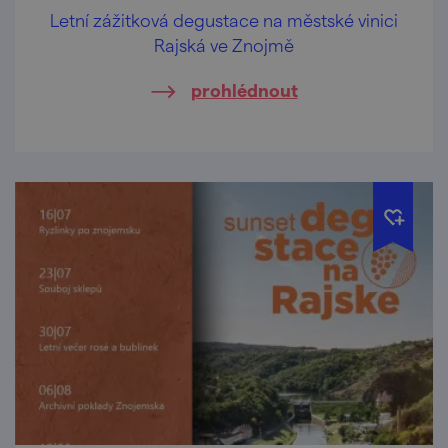
Letní zážitková degustace na městské vinici
Rajská ve Znojmě
prohlédnout