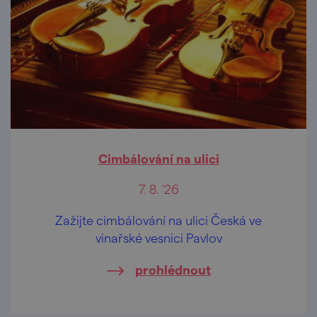
Cimbálování na ulici
7. 8. '26
Zažijte cimbálování na ulici Česká ve
vinařské vesnici Pavlov
prohlédnout