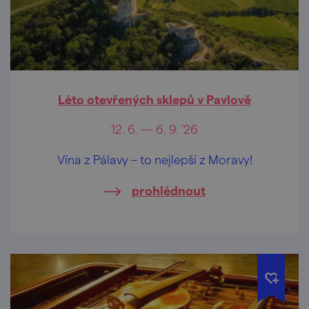
Léto otevřených sklepů v Pavlově
12. 6. — 6. 9. '26
Vína z Pálavy – to nejlepší z Moravy!
prohlédnout