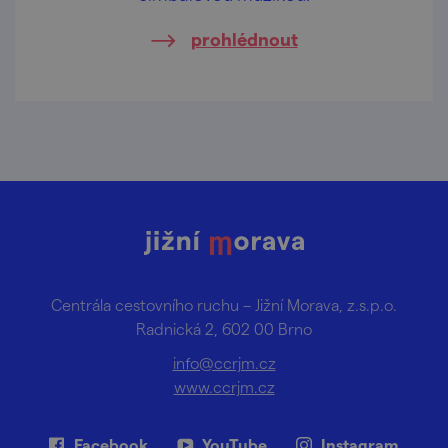
prohlédnout
Centrála cestovního ruchu – Jižní Morava, z.s.p.o.
Radnická 2, 602 00 Brno
info@ccrjm.cz
www.ccrjm.cz
Facebook
YouTube
Instagram