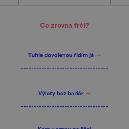
Co zrovna frčí?
Tuhle dovolenou řídím já
Výlety bez bariér
Kam v srpnu na jižní