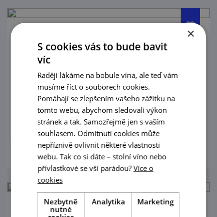
×
Degustace s prohlídkou výrobního a
S cookies vás to bude bavit
ležáckého sklepa
víc
20. 8. '26
Raději lákáme na bobule vína, ale teď vám
musíme říct o souborech cookies.
Nenechte si ujít jedinečnou příležitost
Pomáhají se zlepšením vašeho zážitku na
nahlédnout do tajů výroby vína vinařství
tomto webu, abychom sledovali výkon
Jiřího Šilinka a ochutnat jejich vína!
stránek a tak. Samozřejmě jen s vaším
souhlasem. Odmítnutí cookies může
prohlédnout
nepříznivě ovlivnit některé vlastnosti
webu. Tak co si dáte – stolní víno nebo
přívlastkové se vší parádou?
Více o
cookies
Nezbytně
Analytika
Marketing
nutné
Degustace s prohlídkou výrobního a