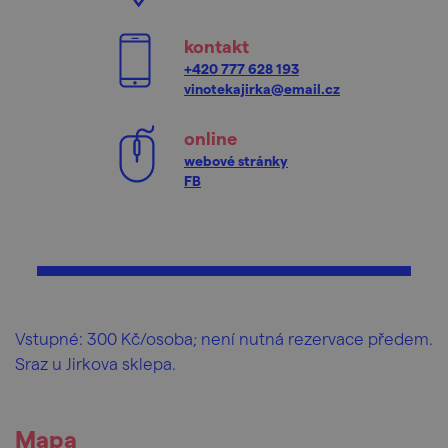
kontakt
+420 777 628 193
vinotekajirka@email.cz
online
webové stránky
FB
Vstupné: 300 Kč/osoba; není nutná rezervace předem.
Sraz u Jirkova sklepa.
Mapa