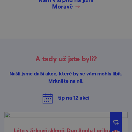
Moravě
A tady už jste byli?
Našli jsme další akce, které by se vám mohly líbit.
Mrkněte na ně.
tip na
12
akcí
Léto v Jirkově sklepě: Duo Spolu | grilování