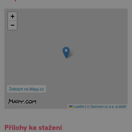
+
−
Zobrazit na Mapy.cz
Leaflet
|
© Seznam.cz a.s. a další
Přílohy ke stažení