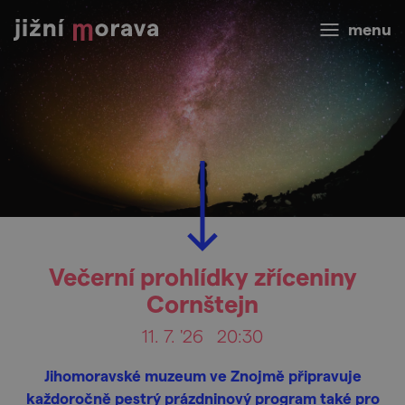
menu
Večerní prohlídky zříceniny
Cornštejn
11. 7. '26
20:30
Jihomoravské muzeum ve Znojmě připravuje
každoročně pestrý prázdninový program také pro