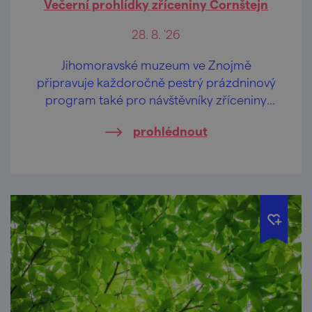
Večerní prohlídky zříceniny Cornštejn
28. 8. '26
Jihomoravské muzeum ve Znojmě
připravuje každoročně pestrý prázdninový
program také pro návštěvníky zříceniny
hradu Cornštejn nedaleko obce Bítov.
prohlédnout