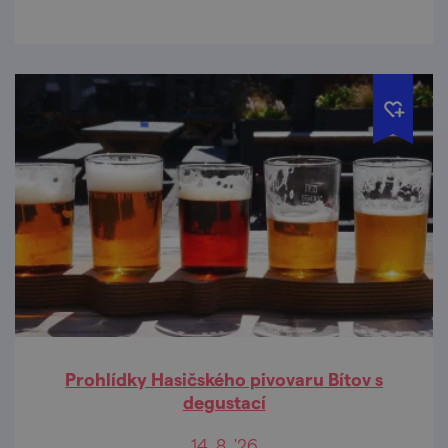
Prohlídky Hasičského pivovaru Bítov s
degustací
14. 8. '26