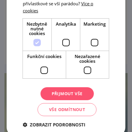
přívlastkové se vší parádou?
Více o
13. 8. '26
cookies
Jihomoravské muzeum ve Znojmě
Nezbytně
Analytika
Marketing
připravuje každoročně pestrý prázdninový
nutné
program také pro návštěvníky zříceniny
cookies
hradu Cornštejn nedaleko obce Bítov.
prohlédnout
Funkční cookies
Nezařazené
cookies
PŘIJMOUT VŠE
VŠE ODMÍTNOUT
ZOBRAZIT PODROBNOSTI