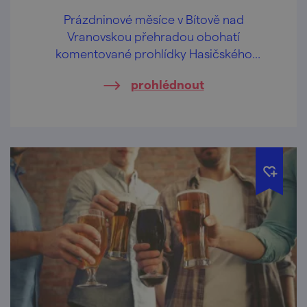
Prázdninové měsíce v Bítově nad
Vranovskou přehradou obohatí
komentované prohlídky Hasičského
pivovaru v centru obce.
prohlédnout