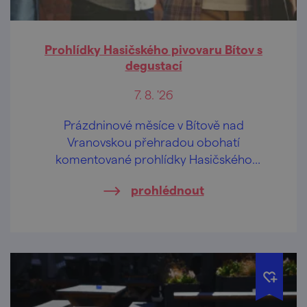
Prohlídky Hasičského pivovaru Bítov s
degustací
7. 8. '26
Prázdninové měsíce v Bítově nad
Vranovskou přehradou obohatí
komentované prohlídky Hasičského
pivovaru v centru obce.
prohlédnout