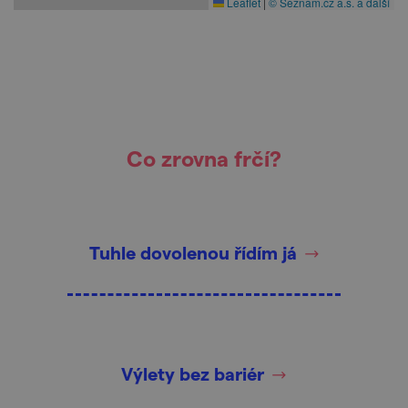
Leaflet
|
© Seznam.cz a.s. a další
Co zrovna frčí?
Tuhle dovolenou řídím já
Výlety bez bariér