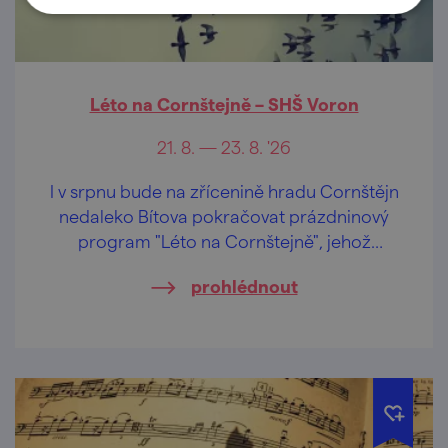
Léto na Cornštejně – SHŠ Voron
21. 8. — 23. 8. '26
I v srpnu bude na zřícenině hradu Cornštějn
nedaleko Bítova pokračovat prázdninový
program "Léto na Cornštejně", jehož
součástí jsou i šermířská vystoupení a
prohlédnout
dobová vojenská ležení.