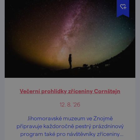
Večerní prohlídky zříceniny Cornštejn
12. 8. '26
Jihomoravské muzeum ve Znojmě
připravuje každoročně pestrý prázdninový
program také pro návštěvníky zříceniny