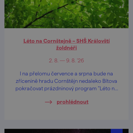
Léto na Cornštejně – SHŠ Královští
žoldnéři
2. 8. — 9. 8. '26
I na přelomu července a srpna bude na
zřícenině hradu Cornštějn nedaleko Bítova
pokračovat prázdninový program "Léto na
Cornštejně"
prohlédnout