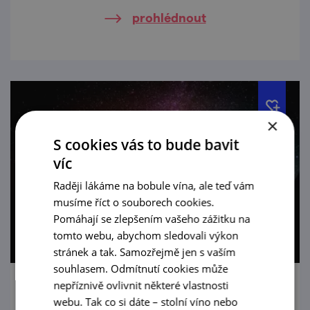
hradu Cornštejn nedaleko obce Bítov.
prohlédnout
×
S cookies vás to bude bavit
víc
Raději lákáme na bobule vína, ale teď vám
musíme říct o souborech cookies.
Pomáhají se zlepšením vašeho zážitku na
tomto webu, abychom sledovali výkon
stránek a tak. Samozřejmě jen s vaším
souhlasem. Odmítnutí cookies může
nepříznivě ovlivnit některé vlastnosti
Večerní prohlídky zříceniny Cornštejn
webu. Tak co si dáte – stolní víno nebo