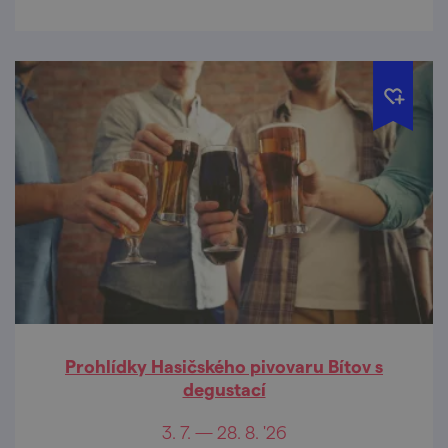
Prohlídky Hasičského pivovaru Bítov s
degustací
3. 7. — 28. 8. '26