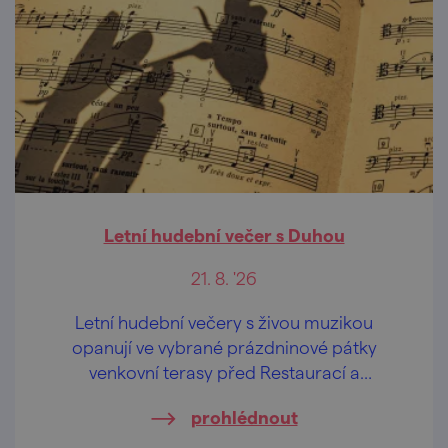
Letní hudební večer s Duhou
21. 8. '26
Letní hudební večery s živou muzikou
opanují ve vybrané prázdninové pátky
venkovní terasy před Restaurací a
penzionem U Tesařů i sousedním
prohlédnout
"sesterským" Hasičským pivovarem.