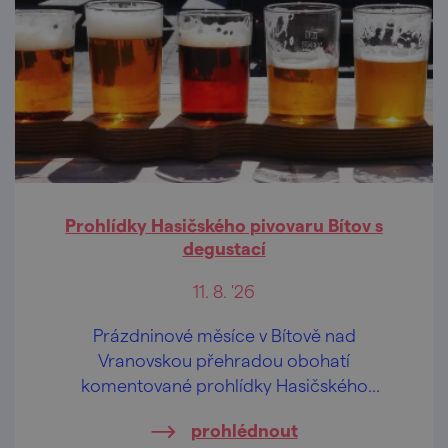
Prohlídky Hasičského pivovaru Bítov s
degustací
11. 8. '26
Prázdninové měsíce v Bítově nad
Vranovskou přehradou obohatí
komentované prohlídky Hasičského
pivovaru v centru obce.
prohlédnout