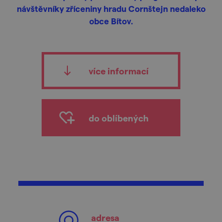
návštěvníky zříceniny hradu Cornštejn nedaleko
obce Bítov.
více informací
do oblíbených
adresa