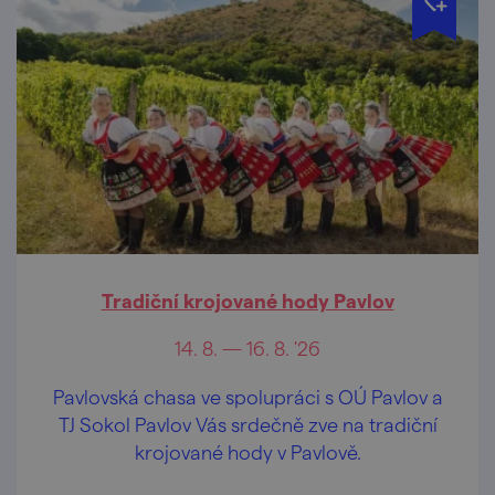
Tradiční krojované hody Pavlov
14. 8. — 16. 8. '26
Pavlovská chasa ve spolupráci s OÚ Pavlov a
TJ Sokol Pavlov Vás srdečně zve na tradiční
krojované hody v Pavlově.