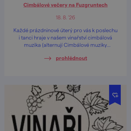
Cimbálové večery na Fuzgruntech
18. 8. '26
Každé prázdninové úterý pro vás k poslechu
i tanci hraje v našem vinařství cimbálová
muzika (alternují Cimbálové muziky
Vladimíra Beneše a Notečka).
prohlédnout