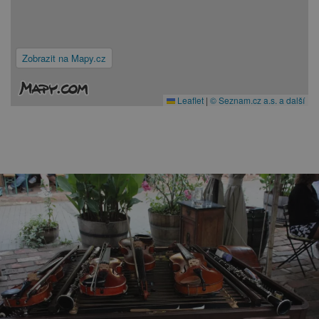
Zobrazit na Mapy.cz
Leaflet
|
© Seznam.cz a.s. a další