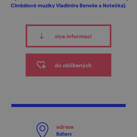
Cimbálové muziky Vladimíra Beneše a Notečka).
více informací
do oblíbených
adresa
Bulhary