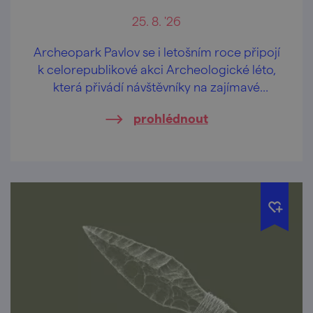
25. 8. '26
Archeopark Pavlov se i letošním roce připojí
k celorepublikové akci Archeologické léto,
která přivádí návštěvníky na zajímavé
archeologické lokality v doprovodu
prohlédnout
odborníků z archeologických ústavů, muzeí
a jiných institucí.