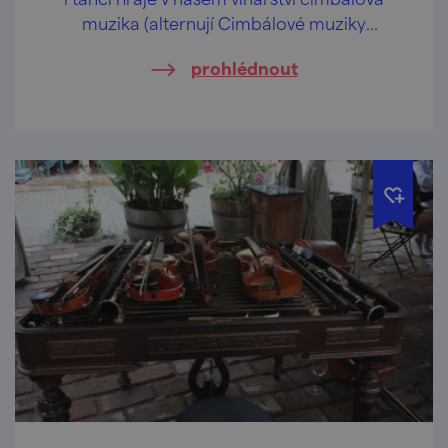
muzika (alternují Cimbálové muziky
Vladimíra Beneše a Notečka).
prohlédnout