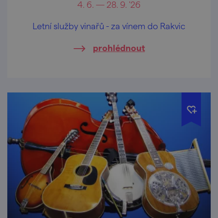
4. 6. — 28. 9. '26
Letní služby vinařů - za vínem do Rakvic
prohlédnout