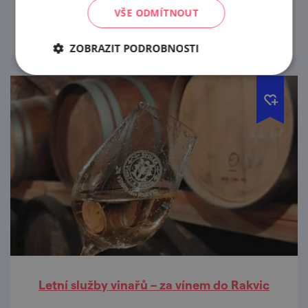
prohlédnout
VŠE ODMÍTNOUT
ZOBRAZIT PODROBNOSTI
Letní služby vinařů – za vínem do Rakvic