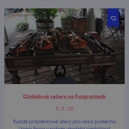
Cimbálové večery na Fuzgruntech
11. 8. '26
Každé prázdninové úterý pro vás k poslechu
i tanci hraje v našem vinařství cimbálová