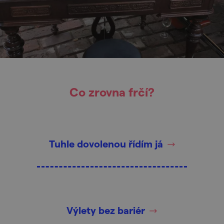
Co zrovna frčí?
Tuhle dovolenou řídím já
Výlety bez bariér