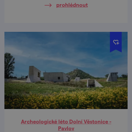
prohlédnout
odborníků z archeologických ústavů, muzeí
a jiných institucí.
Archeologické léto Dolní Věstonice -
Pavlov