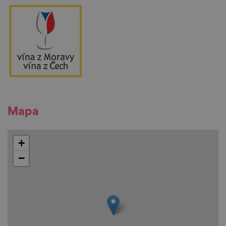
Mapa
+
−