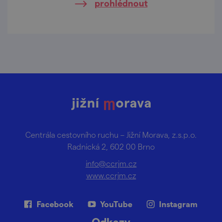
prohlédnout
Centrála cestovního ruchu – Jižní Morava, z.s.p.o.
Radnická 2, 602 00 Brno
info@ccrjm.cz
www.ccrjm.cz
Facebook
YouTube
Instagram
Odkazy