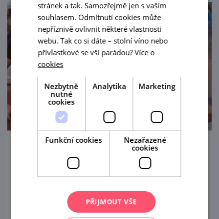
stránek a tak. Samozřejmě jen s vaším
souhlasem. Odmítnutí cookies může
nepříznivě ovlivnit některé vlastnosti
webu. Tak co si dáte – stolní víno nebo
přívlastkové se vší parádou?
Více o
cookies
Nezbytně
Analytika
Marketing
nutné
cookies
Funkční cookies
Nezařazené
cookies
Lednické vinobraní & Gulášfest
5. 9. '26
Akce „2 v 1“ slibuje zážitek a zábavu v
PŘIJMOUT VŠE
unikátním prostředí vinařství.