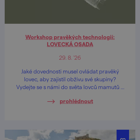
Workshop pravěkých technologií:
LOVECKÁ OSADA
29. 8. '26
Jaké dovednosti musel ovládat pravěký
lovec, aby zajistil obživu své skupiny?
Vydejte se s námi do světa lovců mamutů a
poznejte technologie, které rozhodovaly o
prohlédnout
přežití našich předků.