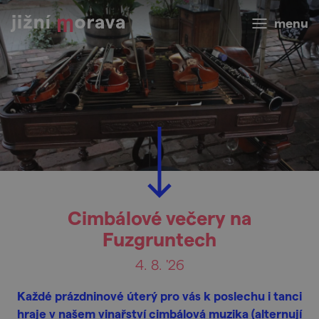
menu
Cimbálové večery na
Fuzgruntech
4. 8. '26
Každé prázdninové úterý pro vás k poslechu i tanci
hraje v našem vinařství cimbálová muzika (alternují