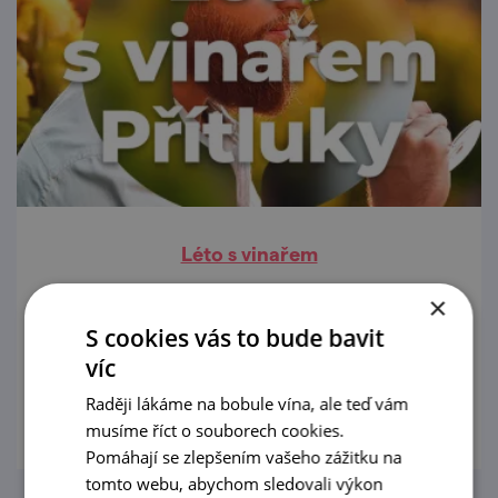
Léto s vinařem
29. 6. — 30. 8. '26
×
S cookies vás to bude bavit
Každý týden dva vinaři a jejich útulné sklepy.
víc
prohlédnout
Raději lákáme na bobule vína, ale teď vám
musíme říct o souborech cookies.
Pomáhají se zlepšením vašeho zážitku na
tomto webu, abychom sledovali výkon