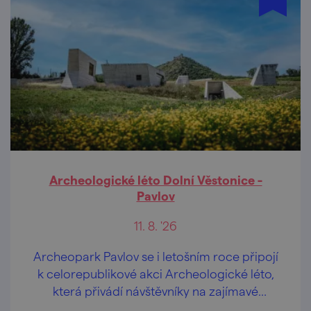
Archeologické léto Dolní Věstonice -
Pavlov
11. 8. '26
Archeopark Pavlov se i letošním roce připojí
k celorepublikové akci Archeologické léto,
která přivádí návštěvníky na zajímavé
archeologické lokality v doprovodu