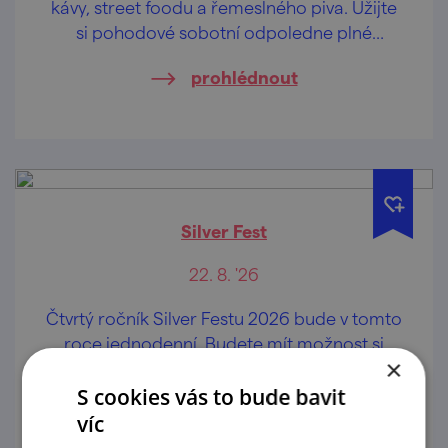
kávy, street foodu a řemeslného piva. Užijte
si pohodové sobotní odpoledne plné
koncertů, DJ setů, dobrého jídla i zábavy – a
prohlédnout
navíc se vstupem zdarma.
Silver Fest
22. 8. '26
Čtvrtý ročník Silver Festu 2026 bude v tomto
roce jednodenní. Budete mít možnost si
×
poslechnout celkem 6 kapel a zažít
pohodovou atmosféru Panského dvora v
S cookies vás to bude bavit
prohlédnout
Boskovicích.
víc