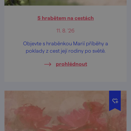
S hrabětem na cestách
11. 8. '26
Objevte s hraběnkou Marií příběhy a
poklady z cest její rodiny po světě.
prohlédnout