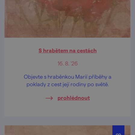
S hrabětem na cestách
16. 8. '26
Objevte s hraběnkou Marií příběhy a
poklady z cest její rodiny po světě.
prohlédnout