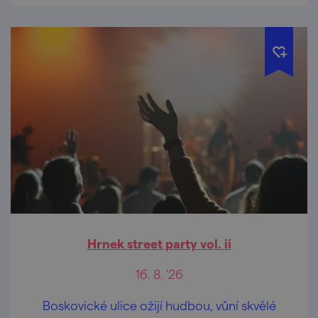
Hrnek street party vol. ii
16. 8. '26
Boskovické ulice ožijí hudbou, vůní skvělé