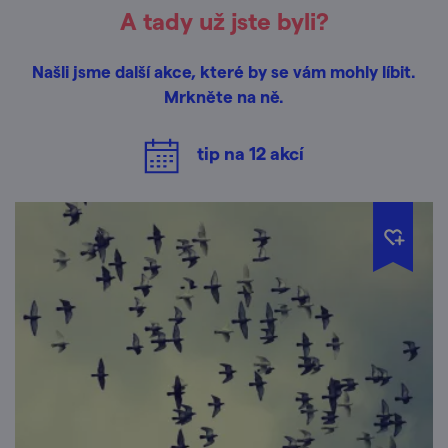
A tady už jste byli?
Našli jsme další akce, které by se vám mohly líbit.
Mrkněte na ně.
tip na
12
akcí