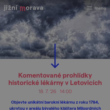
menu
Komentované prohlídky
historické lékárny v Letovicích
18. 7. '26
14:00
Objevte unikátní barokní lékárnu z roku 1784,
ukrytou v areálu bývalého kláštera Milosrdných