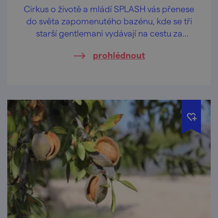
Cirkus o životě a mládí SPLASH vás přenese
do světa zapomenutého bazénu, kde se tři
starší gentlemani vydávají na cestu za
objevováním radosti a svobody. Unavení
prohlédnout
každodenní rutinou ztratili schopnost vnímat
malé zázraky kolem sebe i v sobě.