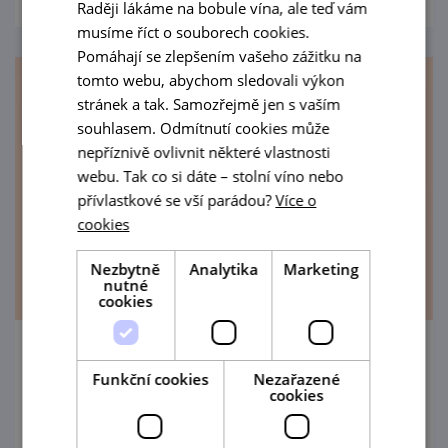
Raději lákáme na bobule vína, ale teď vám
musíme říct o souborech cookies.
Pomáhají se zlepšením vašeho zážitku na
tomto webu, abychom sledovali výkon
stránek a tak. Samozřejmě jen s vaším
souhlasem. Odmítnutí cookies může
nepříznivě ovlivnit některé vlastnosti
webu. Tak co si dáte – stolní víno nebo
přívlastkové se vší parádou?
Více o
cookies
Nezbytně
Analytika
Marketing
nutné
cookies
Pohádkový hřebínek: Divadýlko Mrak, O
Funkční cookies
Nezařazené
začarovaném mlýně
cookies
21. 8. '26