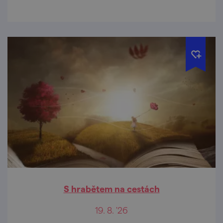
S hrabětem na cestách
19. 8. '26