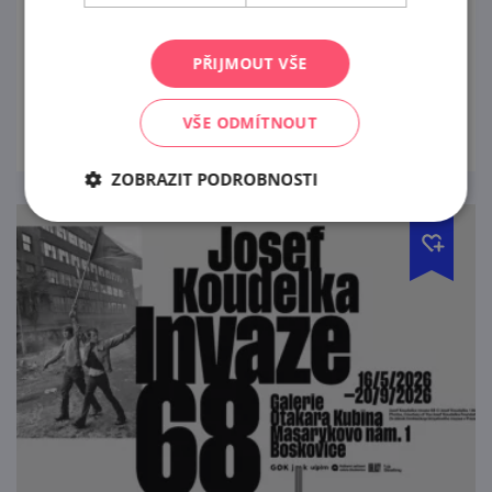
Strašidelný mlýn, věrný kamarád krysák
Matěj a noc plná překvapení!
PŘIJMOUT VŠE
prohlédnout
VŠE ODMÍTNOUT
ZOBRAZIT PODROBNOSTI