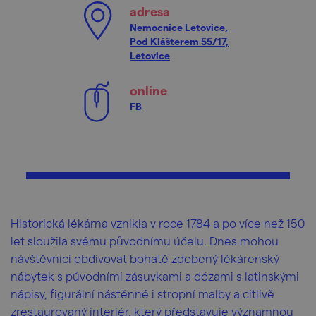
adresa
Nemocnice Letovice,
Pod Klášterem 55/17,
Letovice
online
FB
Historická lékárna vznikla v roce 1784 a po více než 150
let sloužila svému původnímu účelu. Dnes mohou
návštěvníci obdivovat bohatě zdobený lékárenský
nábytek s původními zásuvkami a dózami s latinskými
nápisy, figurální nástěnné i stropní malby a citlivě
zrestaurovaný interiér, který představuje významnou