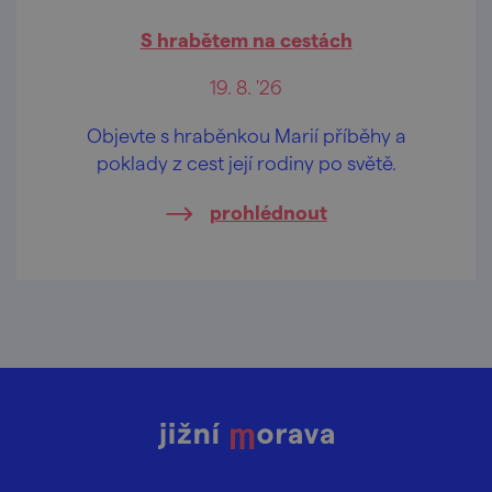
S hrabětem na cestách
19. 8. '26
Objevte s hraběnkou Marií příběhy a
poklady z cest její rodiny po světě.
prohlédnout