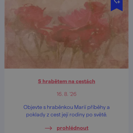
S hrabětem na cestách
16. 8. '26
Objevte s hraběnkou Marií příběhy a
poklady z cest její rodiny po světě.
prohlédnout