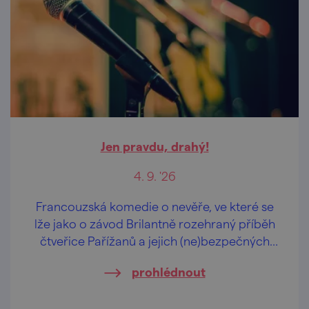
Jen pravdu, drahý!
4. 9. '26
Francouzská komedie o nevěře, ve které se
lže jako o závod Brilantně rozehraný příběh
čtveřice Pařížanů a jejich (ne)bezpečných
vztahů.
prohlédnout