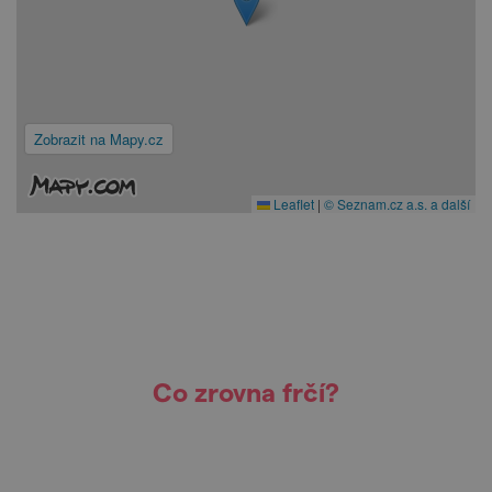
Zobrazit na Mapy.cz
Leaflet
|
© Seznam.cz a.s. a další
Co zrovna frčí?