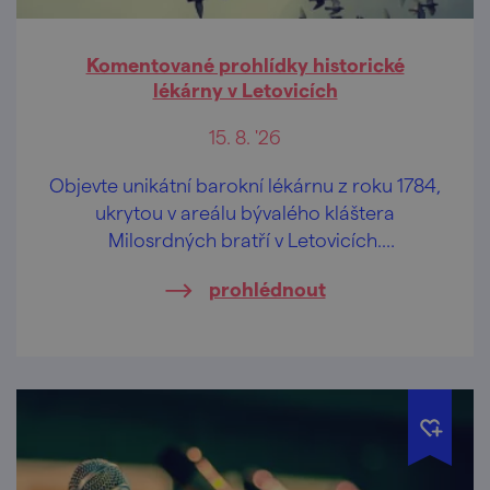
Komentované prohlídky historické
lékárny v Letovicích
15. 8. '26
Objevte unikátní barokní lékárnu z roku 1784,
ukrytou v areálu bývalého kláštera
Milosrdných bratří v Letovicích.
Komentovaná prohlídka vás zavede do
prohlédnout
autenticky dochovaného interiéru, který
patří k nejcennějším historickým památkám
města.