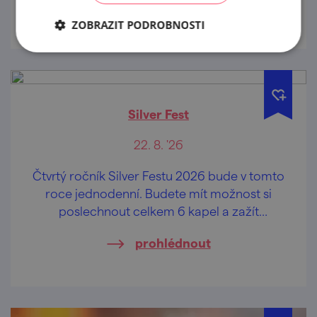
prohlédnout
ZOBRAZIT PODROBNOSTI
Silver Fest
22. 8. '26
Čtvrtý ročník Silver Festu 2026 bude v tomto
roce jednodenní. Budete mít možnost si
poslechnout celkem 6 kapel a zažít
pohodovou atmosféru Panského dvora v
prohlédnout
Boskovicích.