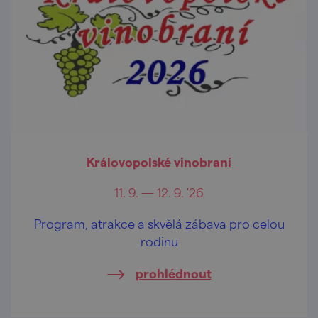
Královopolské vinobraní
11. 9. — 12. 9. '26
Program, atrakce a skvělá zábava pro celou
rodinu
prohlédnout