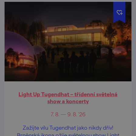
Light Up Tugendhat – třídenní světelná
show a koncerty
7. 8. — 9. 8. '26
Zažijte vilu Tugendhat jako nikdy dřív!
Brněnská ikona ožije světelnou show Light