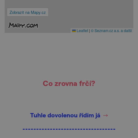
Zobrazit na Mapy.cz
Leaflet
|
© Seznam.cz a.s. a další
Co zrovna frčí?
Tuhle dovolenou řídím já