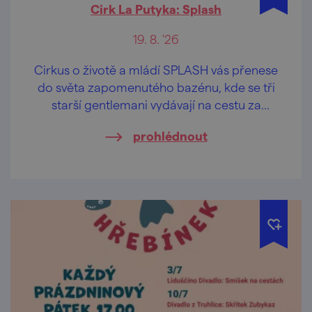
Cirk La Putyka: Splash
19. 8. '26
Cirkus o životě a mládí SPLASH vás přenese
do světa zapomenutého bazénu, kde se tři
starší gentlemani vydávají na cestu za
objevováním radosti a svobody. Unavení
prohlédnout
každodenní rutinou ztratili schopnost vnímat
malé zázraky kolem sebe i v sobě.