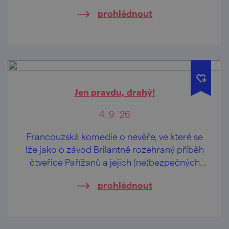
koncertů, DJ setů, dobrého jídla i zábavy – a
prohlédnout
navíc se vstupem zdarma.
Jen pravdu, drahý!
4. 9. '26
Francouzská komedie o nevěře, ve které se
lže jako o závod Brilantně rozehraný příběh
čtveřice Pařížanů a jejich (ne)bezpečných
vztahů.
prohlédnout