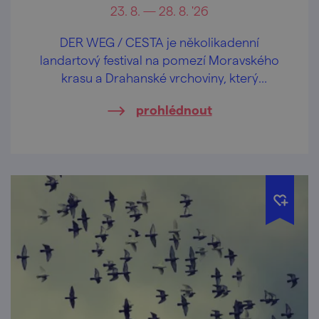
23. 8. — 28. 8. '26
DER WEG / CESTA je několikadenní
landartový festival na pomezí Moravského
krasu a Drahanské vrchoviny, který
propojuje umění, historii a krajinu zaniklých
prohlédnout
středověkých vesnic. Návštěvníky čekají
komentované procházky, debaty,
workshopy, storytelling