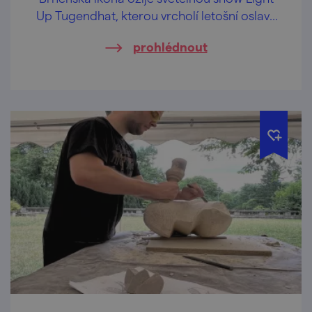
Up Tugendhat, kterou vrcholí letošní oslavy
25 let od zápisu na Seznam světového
prohlédnout
dědictví UNESCO.