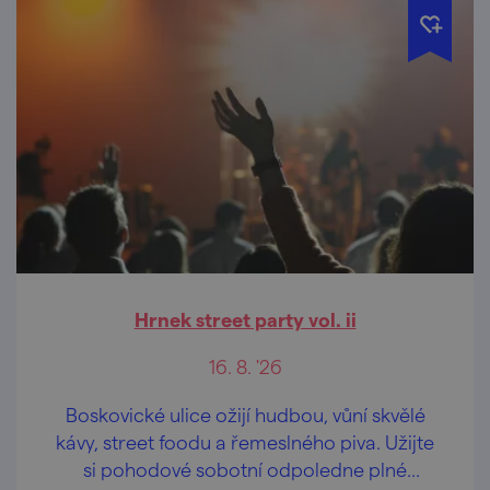
Hrnek street party vol. ii
16. 8. '26
Boskovické ulice ožijí hudbou, vůní skvělé
kávy, street foodu a řemeslného piva. Užijte
si pohodové sobotní odpoledne plné