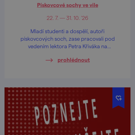
Pískovcové sochy ve vile
22. 7. — 31. 10. '26
Mladí studenti a dospělí, autoři
pískovcových soch, zase pracovali pod
vedením lektora Petra Křiváka na
Sochařském sympoziu, které se uskutečnilo
prohlédnout
pošestnácté.