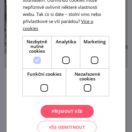
souhlasem. Odmítnutí cookies může
nepříznivě ovlivnit některé vlastnosti
webu. Tak co si dáte – stolní víno nebo
přívlastkové se vší parádou?
Více o
cookies
Nezbytně
Analytika
Marketing
nutné
cookies
Funkční cookies
Nezařazené
cookies
Josef Koudelka - Invaze 68
16. 5. — 20. 9. '26
Světově proslulý fotograf Josef Koudelka
PŘIJMOUT VŠE
přijal nabídku vystavit své ikonické snímky ve
svém rodném městě.
VŠE ODMÍTNOUT