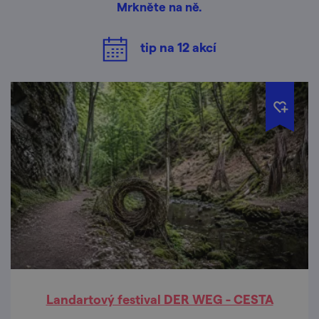
Mrkněte na ně.
tip na
12
akcí
Landartový festival DER WEG - CESTA