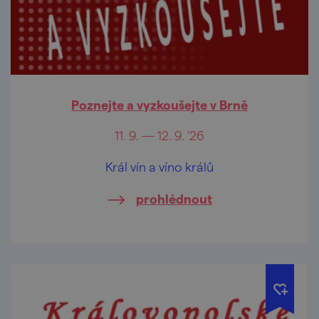
Poznejte a vyzkoušejte v Brně
11. 9. — 12. 9. '26
Král vín a víno králů
prohlédnout