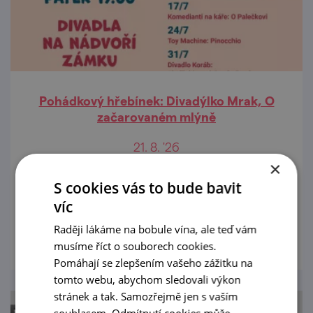
Pohádkový hřebínek: Divadýlko Mrak, O
začarovaném mlýně
21. 8. '26
×
Strašidelný mlýn, věrný kamarád krysák
S cookies vás to bude bavit
Matěj a noc plná překvapení!
víc
prohlédnout
Raději lákáme na bobule vína, ale teď vám
musíme říct o souborech cookies.
Pomáhají se zlepšením vašeho zážitku na
tomto webu, abychom sledovali výkon
stránek a tak. Samozřejmě jen s vaším