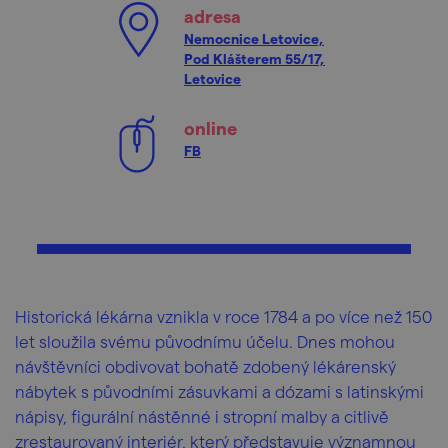
adresa
Nemocnice Letovice,
Pod Klášterem 55/17,
Letovice
online
FB
Historická lékárna vznikla v roce 1784 a po více než 150
let sloužila svému původnímu účelu. Dnes mohou
návštěvníci obdivovat bohatě zdobený lékárenský
nábytek s původními zásuvkami a dózami s latinskými
nápisy, figurální nástěnné i stropní malby a citlivě
zrestaurovaný interiér, který představuje významnou