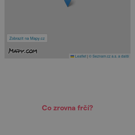
Zobrazit na Mapy.cz
Leaflet
|
© Seznam.cz a.s. a další
Co zrovna frčí?