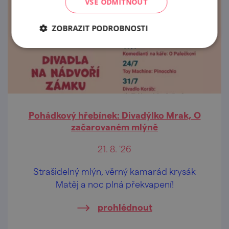
VŠE ODMÍTNOUT
ZOBRAZIT PODROBNOSTI
Pohádkový hřebínek: Divadýlko Mrak, O
začarovaném mlýně
21. 8. '26
Strašidelný mlýn, věrný kamarád krysák
Matěj a noc plná překvapení!
prohlédnout