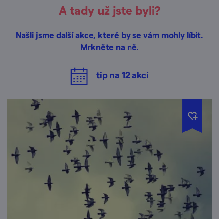
A tady už jste byli?
Našli jsme další akce, které by se vám mohly líbit.
Mrkněte na ně.
tip na
12
akcí