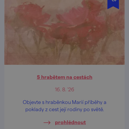
S hrabětem na cestách
16. 8. '26
Objevte s hraběnkou Marií příběhy a
poklady z cest její rodiny po světě.
prohlédnout