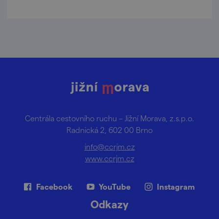
Centrála cestovního ruchu – Jižní Morava, z.s.p.o.
Radnická 2, 602 00 Brno
info@ccrjm.cz
www.ccrjm.cz
Facebook
YouTube
Instagram
Odkazy