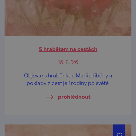
S hrabětem na cestách
16. 8. '26
Objevte s hraběnkou Marií příběhy a
poklady z cest její rodiny po světě.
prohlédnout