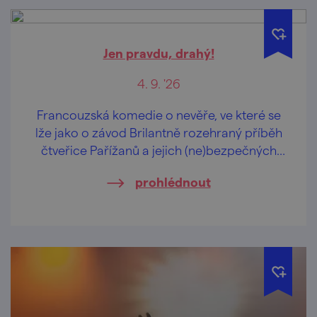
Jen pravdu, drahý!
4. 9. '26
Francouzská komedie o nevěře, ve které se
lže jako o závod Brilantně rozehraný příběh
čtveřice Pařížanů a jejich (ne)bezpečných
vztahů.
prohlédnout