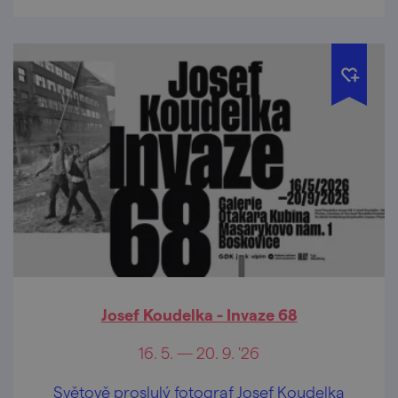
Josef Koudelka - Invaze 68
16. 5. — 20. 9. '26
Světově proslulý fotograf Josef Koudelka