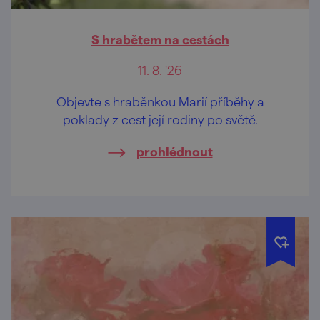
S hrabětem na cestách
11. 8. '26
Objevte s hraběnkou Marií příběhy a
poklady z cest její rodiny po světě.
prohlédnout