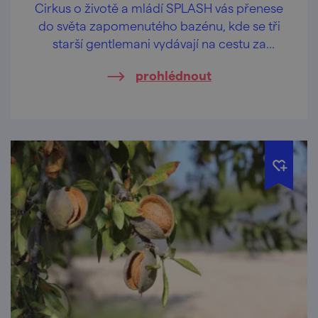
Cirkus o životě a mládí SPLASH vás přenese
do světa zapomenutého bazénu, kde se tři
starší gentlemani vydávají na cestu za
objevováním radosti a svobody. Unavení
prohlédnout
každodenní rutinou ztratili schopnost vnímat
malé zázraky kolem sebe i v sobě.