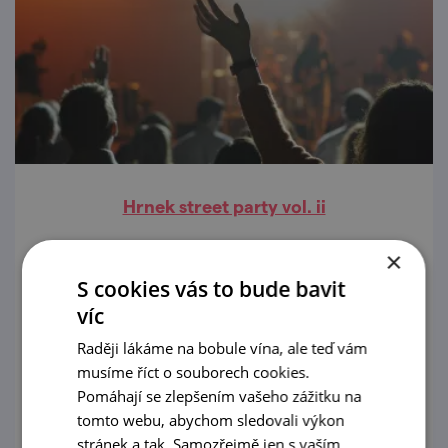
Hrnek street party vol. ii
16. 8. '26
×
S cookies vás to bude bavit
Boskovické ulice ožijí hudbou, vůní skvělé
víc
kávy, street foodu a řemeslného piva. Užijte
si pohodové sobotní odpoledne plné
Raději lákáme na bobule vína, ale teď vám
koncertů, DJ setů, dobrého jídla i zábavy – a
musíme říct o souborech cookies.
prohlédnout
navíc se vstupem zdarma.
Pomáhají se zlepšením vašeho zážitku na
tomto webu, abychom sledovali výkon
stránek a tak. Samozřejmě jen s vaším