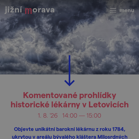
menu
Komentované prohlídky
historické lékárny v Letovicích
1. 8. '26
14:00 — 15:00
Objevte unikátní barokní lékárnu z roku 1784,
ukrytou v areálu bývalého kláštera Milosrdných