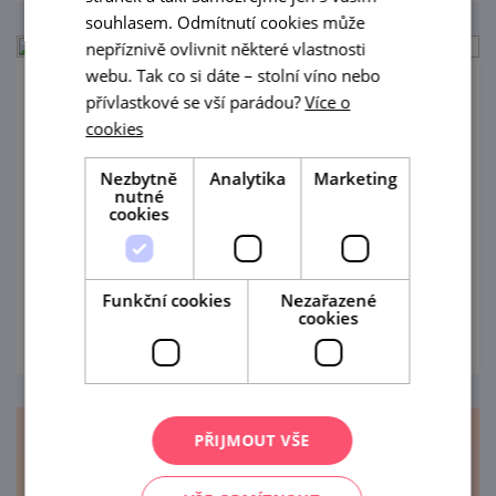
souhlasem. Odmítnutí cookies může
nepříznivě ovlivnit některé vlastnosti
webu. Tak co si dáte – stolní víno nebo
přívlastkové se vší parádou?
Více o
Silver Fest
cookies
22. 8. '26
Nezbytně
Analytika
Marketing
nutné
Čtvrtý ročník Silver Festu 2026 bude v tomto
cookies
roce jednodenní. Budete mít možnost si
poslechnout celkem 6 kapel a zažít
pohodovou atmosféru Panského dvora v
Funkční cookies
Nezařazené
prohlédnout
Boskovicích.
cookies
PŘIJMOUT VŠE