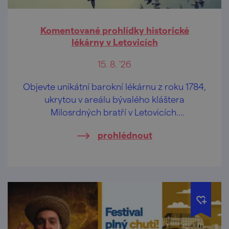
Komentované prohlídky historické
lékárny v Letovicích
15. 8. '26
Objevte unikátní barokní lékárnu z roku 1784,
ukrytou v areálu bývalého kláštera
Milosrdných bratří v Letovicích.
Komentovaná prohlídka vás zavede do
prohlédnout
autenticky dochovaného interiéru, který
patří k nejcennějším historickým památkám
města.