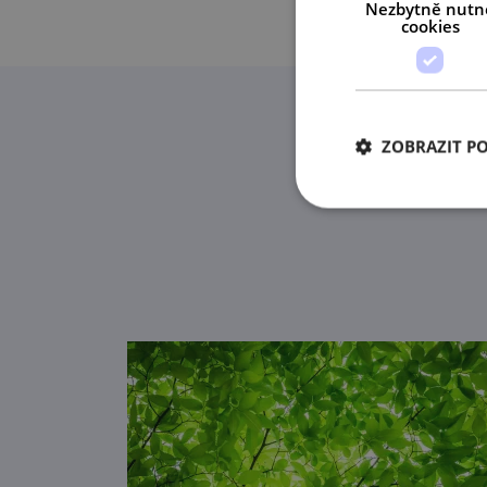
Nezbytně nutn
cookies
ZOBRAZIT P