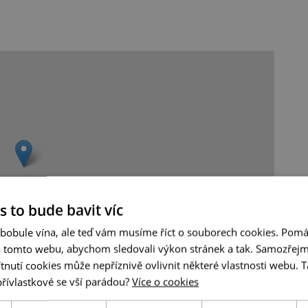
s to bude bavit víc
 bobule vína, ale teď vám musíme říct o souborech cookies. Pomá
a tomto webu, abychom sledovali výkon stránek a tak. Samozřejm
utí cookies může nepříznivě ovlivnit některé vlastnosti webu. Ta
Leaflet
|
© Seznam.cz a.s. a další
přívlastkové se vší parádou?
Více o cookies