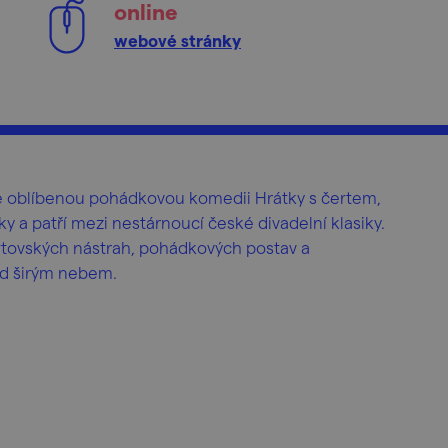
online
webové stránky
e oblíbenou pohádkovou komedii Hrátky s čertem,
ky a patří mezi nestárnoucí české divadelní klasiky.
rtovských nástrah, pohádkových postav a
od širým nebem.