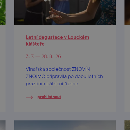
Letní degustace v Louckém
klášteře
3. 7. — 28. 8. '26
Vinařská společnost ZNOVÍN
ZNOJMO připravila po dobu letních
prázdnin páteční řízené
ochutnávky vín na nádvoří
prohlédnout
barokního Louckého kláštera ve
Znojmě.