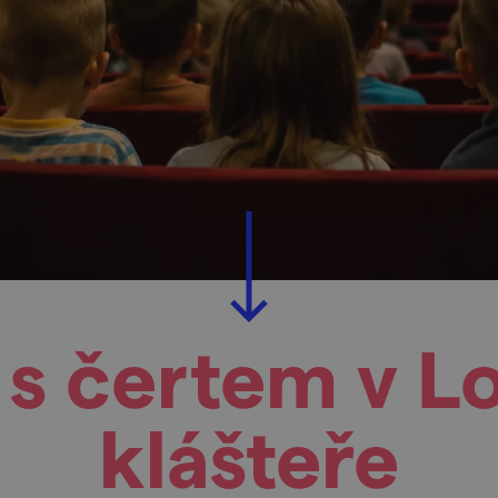
 s čertem v 
klášteře