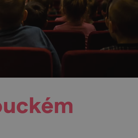
Louckém