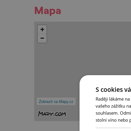
Mapa
+
−
S cookies vá
Raději lákáme na
Zobrazit na Mapy.cz
vašeho zážitku n
souhlasem. Odmítn
stolní víno nebo 