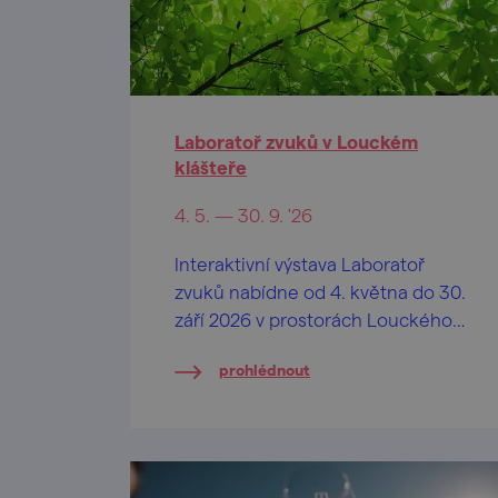
Laboratoř zvuků v Louckém
klášteře
4. 5. — 30. 9. '26
Interaktivní výstava Laboratoř
zvuků nabídne od 4. května do 30.
září 2026 v prostorách Louckého
kláštera jedinečný zážitek
prohlédnout
propojující hudbu, fyziku a
kreativní experimentování.