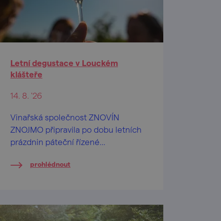
Letní degustace v Louckém
klášteře
14. 8. '26
Vinařská společnost ZNOVÍN
ZNOJMO připravila po dobu letních
prázdnin páteční řízené
ochutnávky vín na nádvoří
prohlédnout
barokního Louckého kláštera ve
Znojmě.