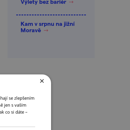
Výlety bez bariér
Kam v srpnu na jižní
Moravě
×
hají se zlepšením
ě jen s vaším
k co si dáte –