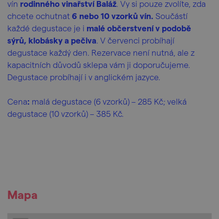
vín
rodinného vinařství Baláž
. Vy si pouze zvolíte, zda
chcete ochutnat
6 nebo 10 vzorků vín.
Součástí
každé degustace je i
malé občerstvení v podobě
sýrů, klobásky a pečiva
. V červenci probíhají
degustace každý den. Rezervace není nutná, ale z
kapacitních důvodů sklepa vám ji doporučujeme.
Degustace probíhají i v anglickém jazyce.
Cena
:
malá degustace (6 vzorků) – 285 Kč; velká
degustace (10 vzorků) – 385 Kč.
Mapa