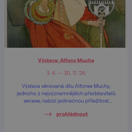
Výstava: Alfons Mucha
3. 4. — 30. 11. '26
Výstava věnovaná dílu Alfonse Muchy,
jednoho z nejvýznamnějších představitelů
secese, nabízí jedinečnou příležitost
nahlédnout do světa tohoto umělce.
prohlédnout