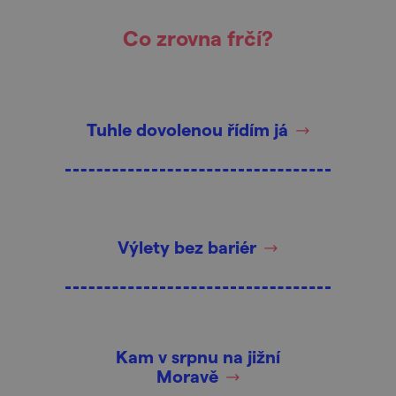
Co zrovna frčí?
Tuhle dovolenou řídím já
Výlety bez bariér
Kam v srpnu na jižní
Moravě