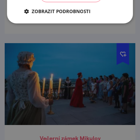
horkovzdušné balóny startovat z Mikulova a
jeho okolí ve třetím víkendu září.
ZOBRAZIT PODROBNOSTI
prohlédnout
Večerní zámek Mikulov