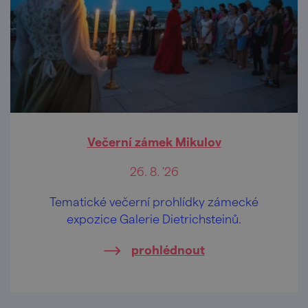
Večerní zámek Mikulov
26. 8. '26
Tematické večerní prohlídky zámecké
expozice Galerie Dietrichsteinů.
prohlédnout