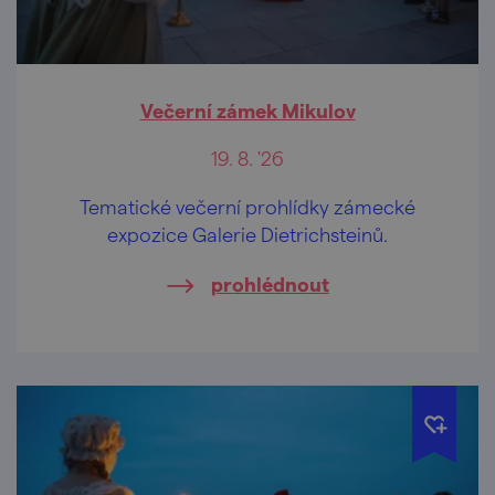
Večerní zámek Mikulov
19. 8. '26
Tematické večerní prohlídky zámecké
expozice Galerie Dietrichsteinů.
prohlédnout