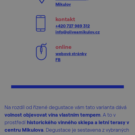
Mikulov
kontakt
+420 727 989 312
info@oliveamikulov.cz
online
webové stránky
FB
Na rozdíl od řízené degustace vám tato varianta dává
volnost objevovat vína vlastním tempem
. A to v
prostředí
historického vinného sklepa a letní terasy v
centru Mikulova
. Degustace je sestavena z vybraných