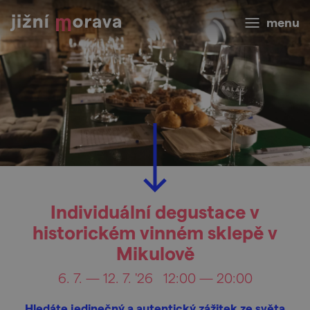
menu
Individuální degustace v
historickém vinném sklepě v
Mikulově
6. 7. — 12. 7. '26
12:00 — 20:00
Hledáte jedinečný a autentický zážitek ze světa