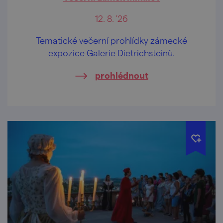
12. 8. '26
Tematické večerní prohlídky zámecké
expozice Galerie Dietrichsteinů.
prohlédnout