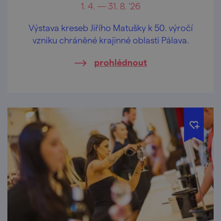
1. 4. — 31. 8. '26
Výstava kreseb Jiřího Matušky k 50. výročí
vzniku chráněné krajinné oblasti Pálava.
prohlédnout