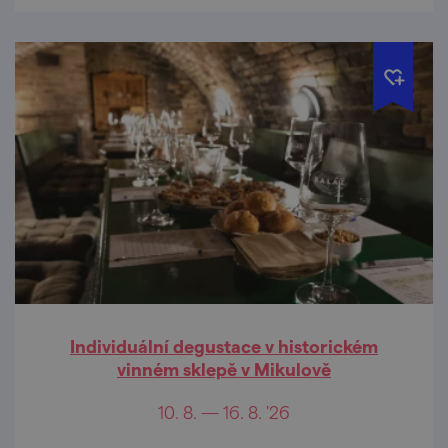
Individuální degustace v historickém
vinném sklepě v Mikulově
10. 8. — 16. 8. '26