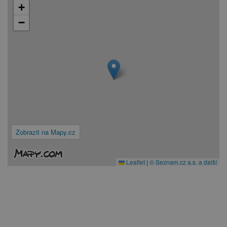
+
−
Zobrazit na Mapy.cz
Leaflet
|
© Seznam.cz a.s. a další