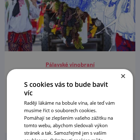
Pálavské vinobraní
×
11. 9. — 13. 9. '26
S cookies vás to bude bavit
Mikulov, město s vůní jihu, vás zve na
víc
Pálavské vinobraní!
Raději lákáme na bobule vína, ale teď vám
musíme říct o souborech cookies.
prohlédnout
Pomáhají se zlepšením vašeho zážitku na
tomto webu, abychom sledovali výkon
stránek a tak. Samozřejmě jen s vaším