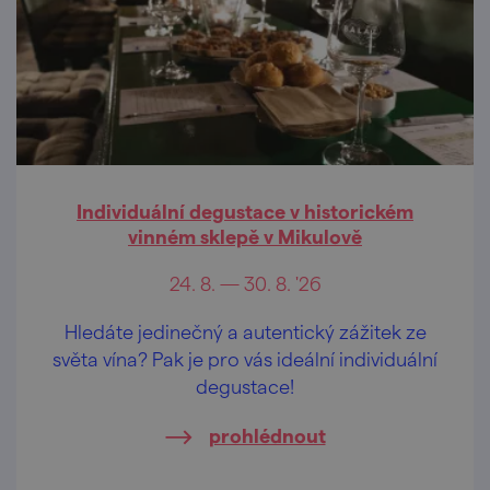
Individuální degustace v historickém
vinném sklepě v Mikulově
24. 8. — 30. 8. '26
Hledáte jedinečný a autentický zážitek ze
světa vína? Pak je pro vás ideální individuální
degustace!
prohlédnout