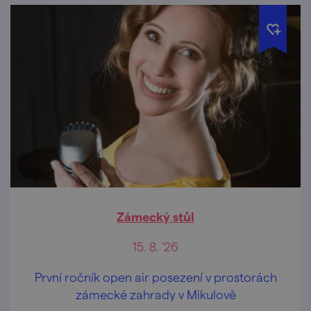
Zámecký stůl
15. 8. '26
První ročník open air posezení v prostorách
zámecké zahrady v Mikulově