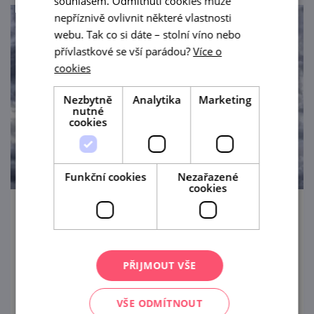
souhlasem. Odmítnutí cookies může
nepříznivě ovlivnit některé vlastnosti
webu. Tak co si dáte – stolní víno nebo
přívlastkové se vší parádou?
Více o
cookies
Nezbytně
Analytika
Marketing
nutné
cookies
Funkční cookies
Nezařazené
cookies
Mikulovské balonobraní
17. 9. — 20. 9. '26
PŘIJMOUT VŠE
Horkovzdušné balóny se již pravidelně vrací
do Mikulova, perly jižní Moravy. Letos budou
VŠE ODMÍTNOUT