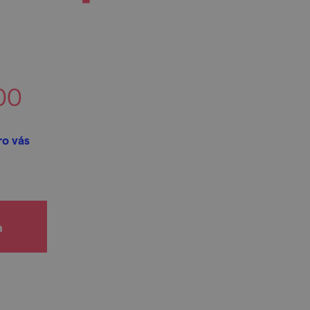
00
ro vás
h