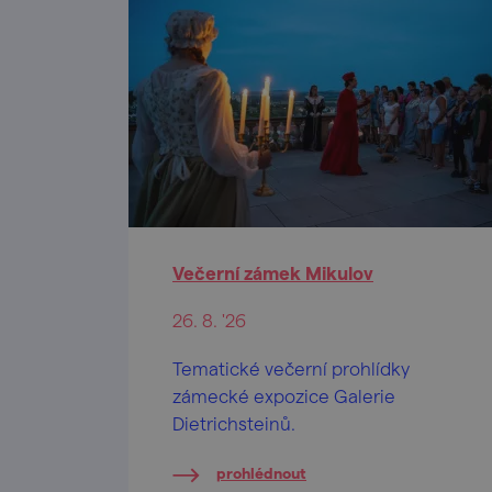
Večerní zámek Mikulov
26. 8. '26
Tematické večerní prohlídky
zámecké expozice Galerie
Dietrichsteinů.
prohlédnout