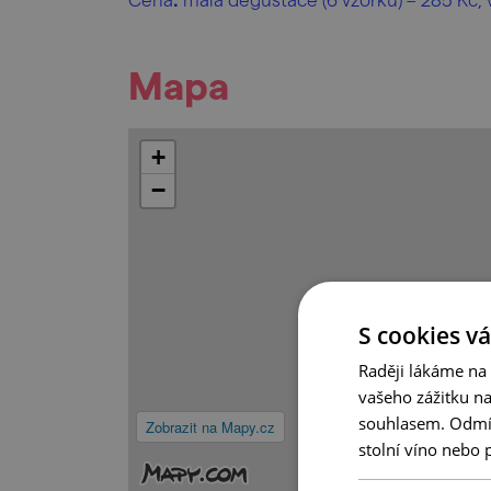
Mapa
+
−
S cookies vá
Raději lákáme na
vašeho zážitku n
souhlasem. Odmítn
Zobrazit na Mapy.cz
stolní víno nebo 