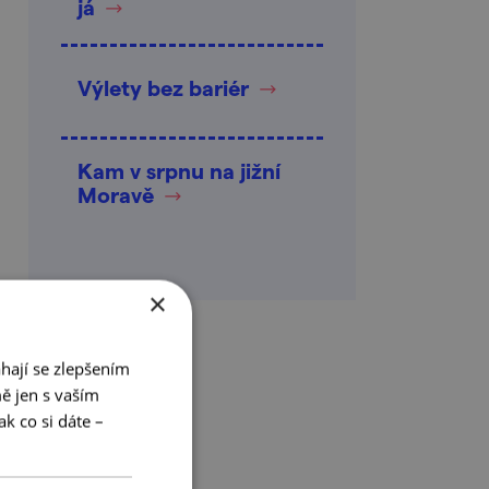
já
Výlety bez bariér
Kam v srpnu na jižní
Moravě
×
hají se zlepšením
ě jen s vaším
k co si dáte –