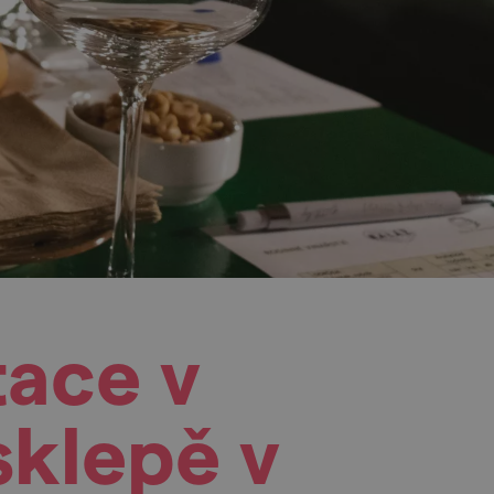
tace v
sklepě v