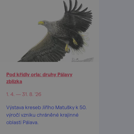
Pod křídly orla: druhy Pálavy
zblízka
1. 4. — 31. 8. '26
Výstava kreseb Jiřího Matušky k 50.
výročí vzniku chráněné krajinné
oblasti Pálava.