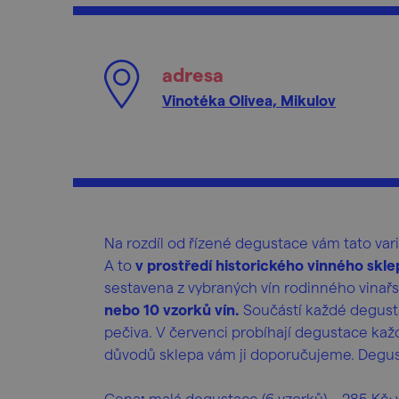
adresa
Vinotéka Olivea, Mikulov
Na rozdíl od řízené degustace vám tato var
A to
v prostředí historického vinného skle
sestavena z vybraných vín rodinného vinařst
nebo 10 vzorků vín.
Součástí každé degusta
pečiva. V červenci probíhají degustace kaž
důvodů sklepa vám ji doporučujeme. Degusta
Cena
:
malá degustace (6 vzorků) – 285 Kč; 