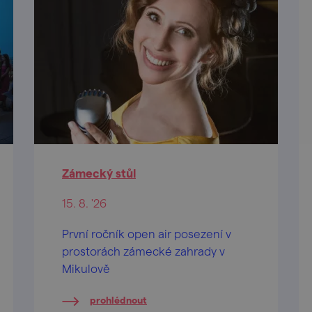
Zámecký stůl
15. 8. '26
První ročník open air posezení v
prostorách zámecké zahrady v
Mikulově
prohlédnout