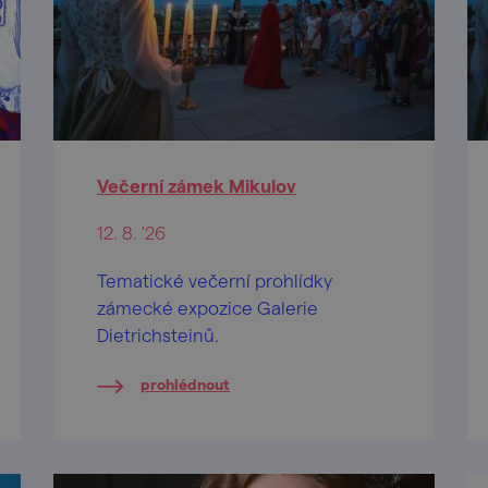
Večerní zámek Mikulov
12. 8. '26
Tematické večerní prohlídky
zámecké expozice Galerie
Dietrichsteinů.
prohlédnout