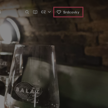
i
CZ
Srdcovky