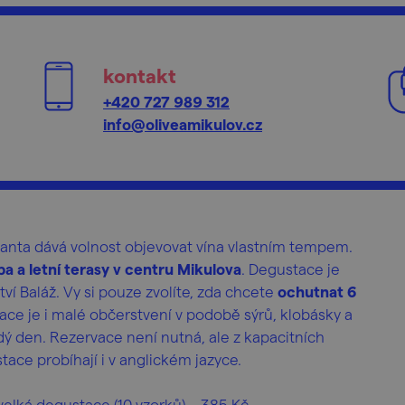
kontakt
+420 727 989 312
info@oliveamikulov.cz
ianta dává volnost objevovat vína vlastním tempem.
pa a letní terasy v centru Mikulova
. Degustace je
ví Baláž. Vy si pouze zvolíte, zda chcete
ochutnat 6
ce je i malé občerstvení v podobě sýrů, klobásky a
dý den. Rezervace není nutná, ale z kapacitních
ce probíhají i v anglickém jazyce.
velká degustace (10 vzorků) – 385 Kč.