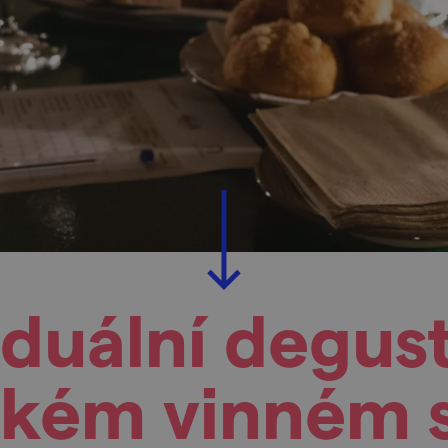
iduální degus
ckém vinném 