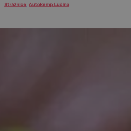
Strážnice
,
Autokemp Lučina
.