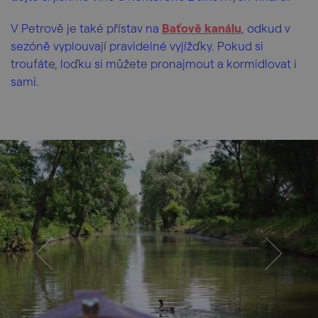
V Petrově je také přístav na
Baťově kanálu
, odkud v
sezóně vyplouvají pravidelné vyjížďky. Pokud si
troufáte, loďku si můžete pronajmout a kormidlovat i
sami.