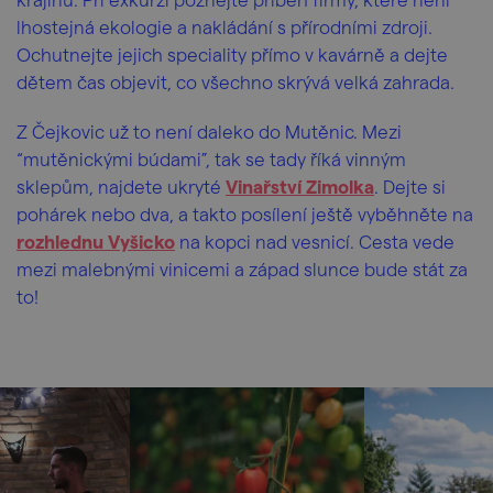
lhostejná ekologie a nakládání s přírodními zdroji.
Ochutnejte jejich speciality přímo v kavárně a dejte
dětem čas objevit, co všechno skrývá velká zahrada.
Z Čejkovic už to není daleko do Mutěnic. Mezi
“mutěnickými búdami”, tak se tady říká vinným
sklepům, najdete ukryté
Vinařství Zimolka
. Dejte si
pohárek nebo dva, a takto posílení ještě vyběhněte na
rozhlednu Vyšicko
na kopci nad vesnicí. Cesta vede
mezi malebnými vinicemi a západ slunce bude stát za
to!