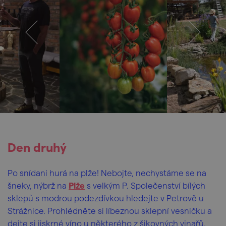
Den druhý
Po snídani hurá na plže! Nebojte, nechystáme se na
šneky, nýbrž na
Plže
s velkým P. Společenství bílých
sklepů s modrou podezdívkou hledejte v Petrově u
Strážnice. Prohlédněte si líbeznou sklepní vesničku a
dejte si jiskrné víno u některého z šikovných vinařů.