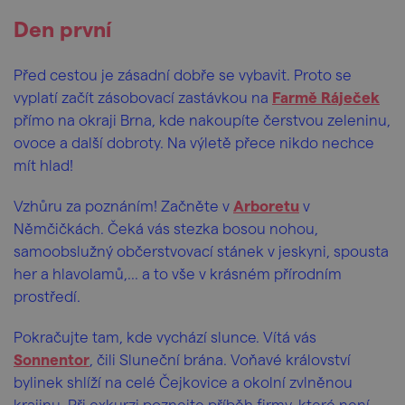
Den první
Před cestou je zásadní dobře se vybavit. Proto se
vyplatí začít zásobovací zastávkou na
Farmě Ráječek
přímo na okraji Brna, kde nakoupíte čerstvou zeleninu,
ovoce a další dobroty. Na výletě přece nikdo nechce
mít hlad!
Vzhůru za poznáním! Začněte v
Arboretu
v
Němčičkách. Čeká vás stezka bosou nohou,
samoobslužný občerstvovací stánek v jeskyni, spousta
her a hlavolamů,... a to vše v krásném přírodním
prostředí.
Pokračujte tam, kde vychází slunce. Vítá vás
Sonnentor
, čili Sluneční brána. Voňavé království
bylinek shlíží na celé Čejkovice a okolní zvlněnou
krajinu. Při exkurzi poznejte příběh firmy, které není