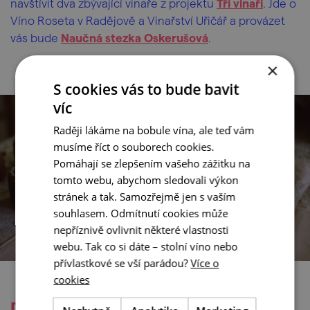
navštívit dva zbývající vinaře z projektu
Tři vinaři
. Jde o
Víno Roseta v Radějově a Vinařství Uřičář a provázet
vás bude
Naučná stezka Oskerušová
.
×
S cookies vás to bude bavit
víc
Raději lákáme na bobule vína, ale teď vám
musíme říct o souborech cookies.
Pomáhají se zlepšením vašeho zážitku na
tomto webu, abychom sledovali výkon
stránek a tak. Samozřejmě jen s vaším
souhlasem. Odmítnutí cookies může
nepříznivě ovlivnit některé vlastnosti
webu. Tak co si dáte – stolní víno nebo
přívlastkové se vší parádou?
Více o
cookies
Den čtvrtý