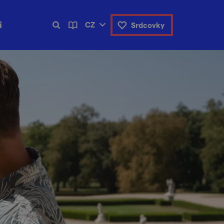
i
CZ
Srdcovky