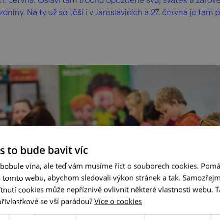
dniny. Na ty už se těší i v Jaroslavicích a 27. června je tam p
s to bude bavit víc
 bobule vína, ale teď vám musíme říct o souborech cookies. Pomá
a tomto webu, abychom sledovali výkon stránek a tak. Samozřejm
utí cookies může nepříznivě ovlivnit některé vlastnosti webu. Ta
přívlastkové se vší parádou?
Více o cookies