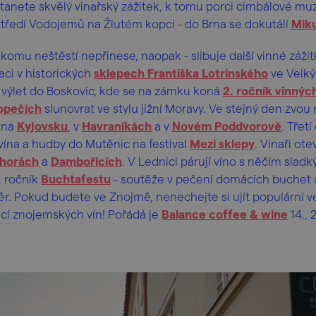
stanete skvělý vinařský zážitek, k tomu porci cimbálové mu
středí Vodojemů na Žlutém kopci - do Brna se dokutálí
Mik
ikomu neštěstí nepřinese, naopak - slibuje další vinné zážit
ci v historických
sklepech Františka Lotrinského
ve Velký
e výlet do Boskovic, kde se na zámku koná
2. ročník vinných
opečích
slunovrat ve stylu jižní Moravy. Ve stejný den zvou
 na
Kyjovsku
, v
Havraníkách
a v
Novém Poddvorově
. Třet
vína a hudby do Mutěnic na festival
Mezi sklepy
. Vinaři ote
horách
a
Dambořicích
. V Lednici párují víno s něčím sladk
 ročník
Buchtafestu
- soutěže v pečení domácích buchet 
věr. Pokud budete ve Znojmě, nenechejte si ujít populární v
cí znojemských vín! Pořádá je
Balance coffee & wine
14., 2