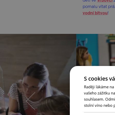
pomalu vítat práz
vodní bitvou
!
S cookies vá
Raději lákáme na
vašeho zážitku n
souhlasem. Odmítn
stolní víno nebo 