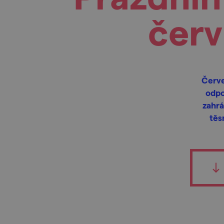
červ
Červe
odpo
zahrá
těs