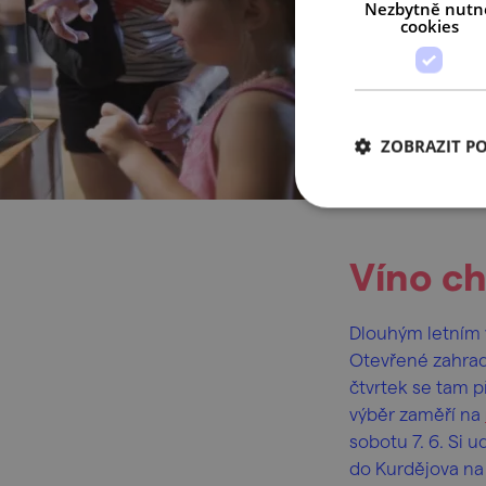
Nezbytně nutn
cookies
ZOBRAZIT P
Víno c
Dlouhým letním v
Otevřené zahradě
čtvrtek se tam př
výběr zaměří na
sobotu 7. 6. Si u
do Kurdějova n