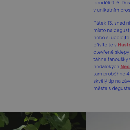
pondělí 9. 6. Do
v unikátním pro
Pátek 13. snad n
místo na degusta
nebo si udělejt
přivítejte v
Hust
otevřené sklepy
táhne fanoušky 
nedalekých
Nec
tam proběhne 4.
skvělý tip na zá
města s degusta