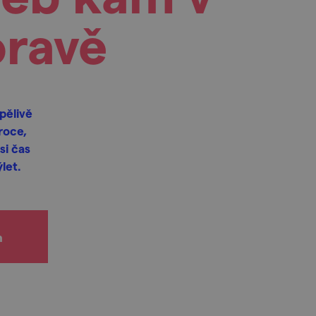
oravě
pělivě
roce,
si čas
let.
h