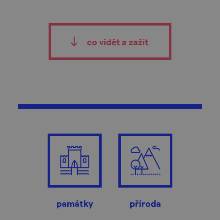
co vidět a zažít
památky
příroda