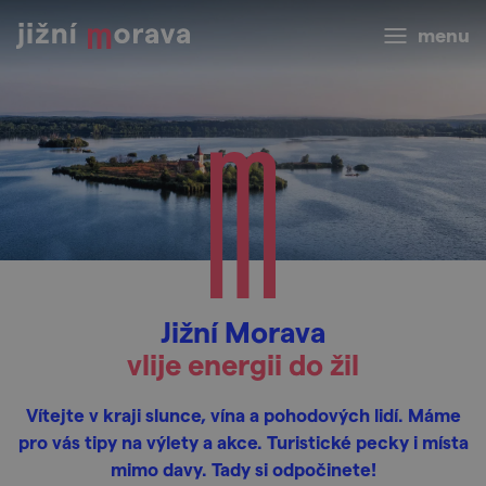
menu
Jižní Morava
vlije energii do žil
Vítejte v kraji slunce, vína a pohodových lidí. Máme
pro vás tipy na výlety a akce. Turistické pecky i místa
mimo davy. Tady si odpočinete!