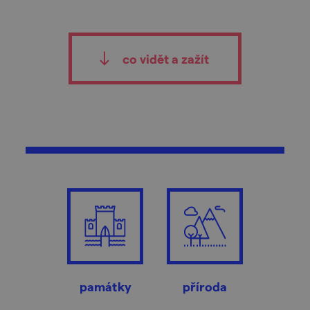
co vidět a zažít
památky
příroda