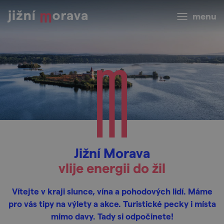
menu
Jižní Morava
vlije energii do žil
Vítejte v kraji slunce, vína a pohodových lidí. Máme
pro vás tipy na výlety a akce. Turistické pecky i místa
mimo davy. Tady si odpočinete!