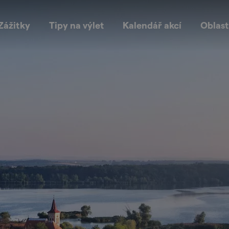
Zážitky
Tipy na výlet
Kalendář akcí
Oblast