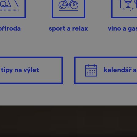
příroda
sport a relax
víno a ga
tipy na výlet
kalendář a