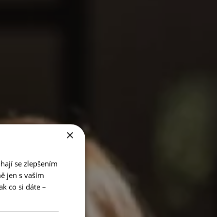
×
hají se zlepšením
ě jen s vaším
k co si dáte –