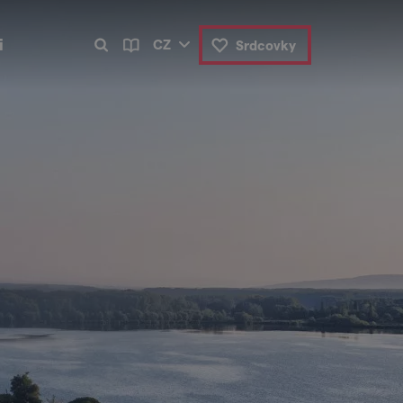
i
CZ
Srdcovky