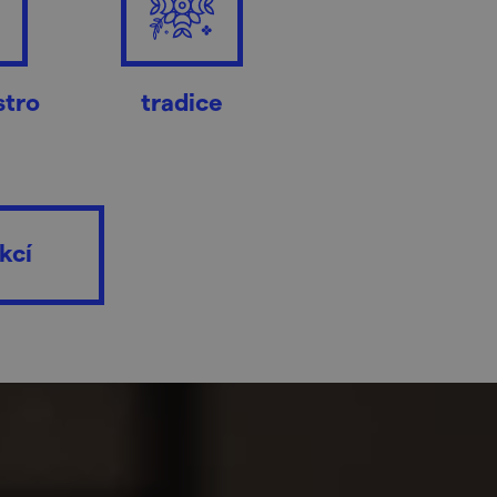
stro
tradice
kcí