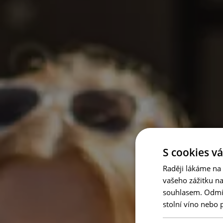
S cookies vá
Raději lákáme na
vašeho zážitku n
souhlasem. Odmítn
stolní víno nebo 