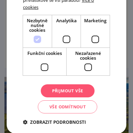
přívlastkové se vší parádou?
Více o
cookies
4. 9. '26
Nezbytně
Analytika
Marketing
Nenechte si ujít jedinečnou příležitost
nutné
nahlédnout do tajů výroby vína vinařství
cookies
Jiřího Šilinka a ochutnat jejich vína!
prohlédnout
Funkční cookies
Nezařazené
cookies
PŘIJMOUT VŠE
VŠE ODMÍTNOUT
ZOBRAZIT PODROBNOSTI