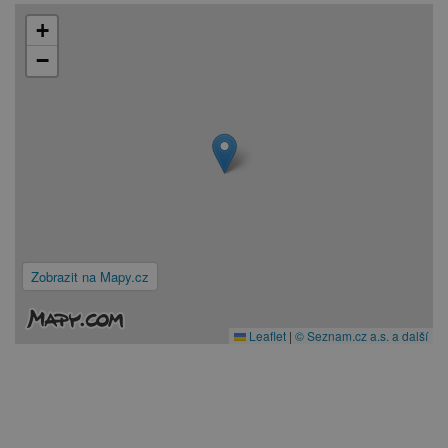
+
−
Zobrazit na Mapy.cz
Leaflet
|
© Seznam.cz a.s. a další