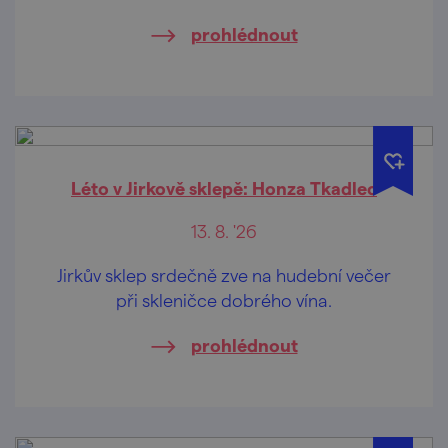
prohlédnout
Léto v Jirkově sklepě: Honza Tkadlec
13. 8. '26
Jirkův sklep srdečně zve na hudební večer
při skleničce dobrého vína.
prohlédnout