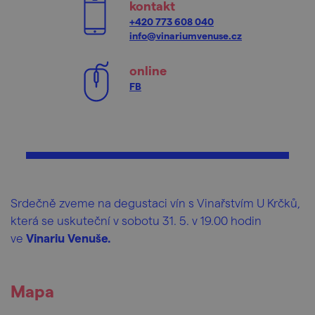
kontakt
+420 773 608 040
info@vinariumvenuse.cz
online
FB
Srdečně zveme na degustaci vín s Vinařstvím U Krčků,
která se uskuteční v sobotu 31. 5. v 19.00 hodin
ve
Vinariu Venuše.
Mapa