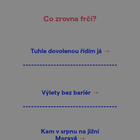
Co zrovna frčí?
Tuhle dovolenou řídím já
Výlety bez bariér
Kam v srpnu na jižní
Moravě