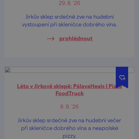
29. 8. '26
Jirkův sklep srdečně zve na hudební
vystoupení při skleničce dobrého vína.
prohlédnout
Léto v Jirkově sklepě: PálavaHeals | Pizza
FoodTruck
8. 8. '26
Jirkův sklep srdečně zve na hudební večer
při skleničce dobrého vína a neapolské
pizzy.