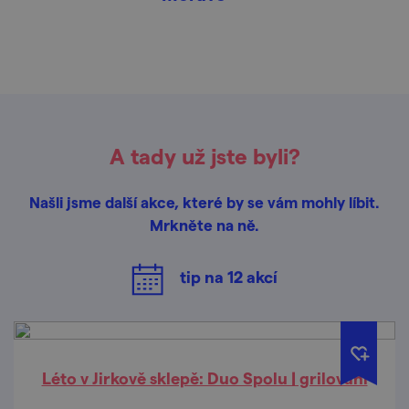
A tady už jste byli?
Našli jsme další akce, které by se vám mohly líbit.
Mrkněte na ně.
tip na
12
akcí
Léto v Jirkově sklepě: Duo Spolu | grilování