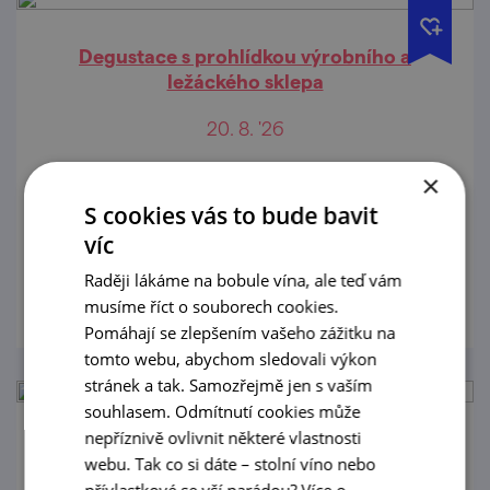
Degustace s prohlídkou výrobního a
ležáckého sklepa
20. 8. '26
Nenechte si ujít jedinečnou příležitost
×
nahlédnout do tajů výroby vína vinařství
S cookies vás to bude bavit
Jiřího Šilinka a ochutnat jejich vína!
víc
prohlédnout
Raději lákáme na bobule vína, ale teď vám
musíme říct o souborech cookies.
Pomáhají se zlepšením vašeho zážitku na
tomto webu, abychom sledovali výkon
stránek a tak. Samozřejmě jen s vaším
souhlasem. Odmítnutí cookies může
nepříznivě ovlivnit některé vlastnosti
Degustace s prohlídkou výrobního a
webu. Tak co si dáte – stolní víno nebo
ležáckého sklepa