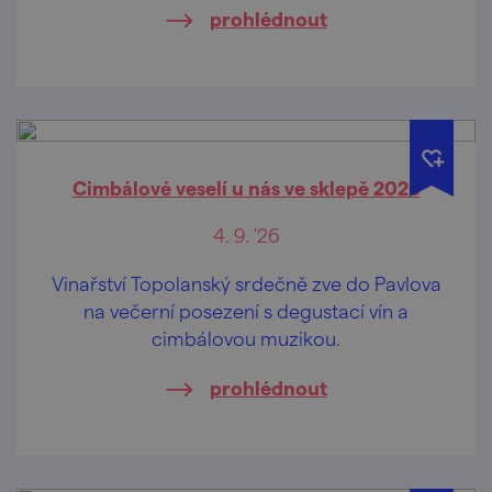
prohlédnout
Cimbálové veselí u nás ve sklepě 2026
4. 9. '26
Vinařství Topolanský srdečně zve do Pavlova
na večerní posezení s degustací vín a
cimbálovou muzikou.
prohlédnout