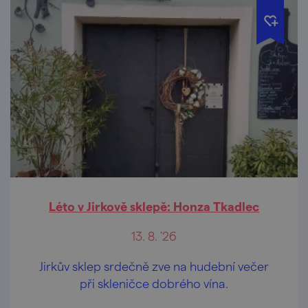
Léto v Jirkově sklepě: Honza Tkadlec
13. 8. '26
Jirkův sklep srdečně zve na hudební večer
při skleničce dobrého vína.