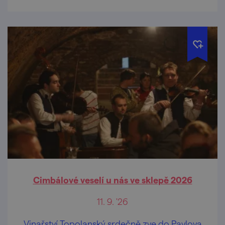
Cimbálové veselí u nás ve sklepě 2026
11. 9. '26
Vinařství Topolanský srdečně zve do Pavlova