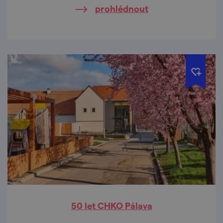
prohlédnout
50 let CHKO Pálava