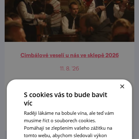
Cimbálové veselí u nás ve sklepě 2026
11. 8. '26
Vinařství Topolanský srdečně zve do Pavlova
×
na večerní posezení s degustací vín a
S cookies vás to bude bavit
cimbálovou muzikou.
víc
prohlédnout
Raději lákáme na bobule vína, ale teď vám
musíme říct o souborech cookies.
Pomáhají se zlepšením vašeho zážitku na
tomto webu, abychom sledovali výkon