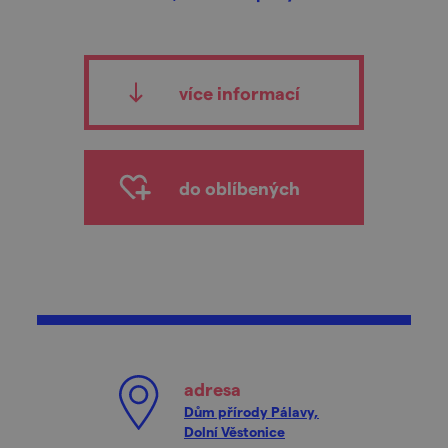
více informací
do oblíbených
adresa
Dům přírody Pálavy,
Dolní Věstonice