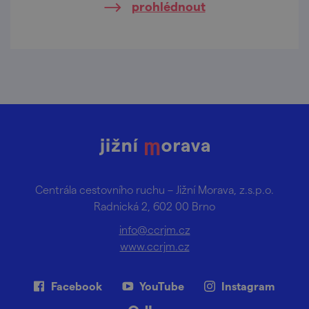
prohlédnout
Centrála cestovního ruchu – Jižní Morava, z.s.p.o.
Radnická 2, 602 00 Brno
info@ccrjm.cz
www.ccrjm.cz
Facebook
YouTube
Instagram