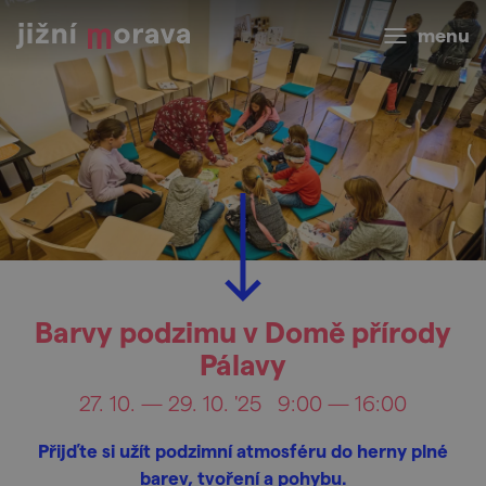
menu
Barvy podzimu v Domě přírody
Pálavy
27. 10. — 29. 10. '25
9:00 — 16:00
Přijďte si užít podzimní atmosféru do herny plné
barev, tvoření a pohybu.