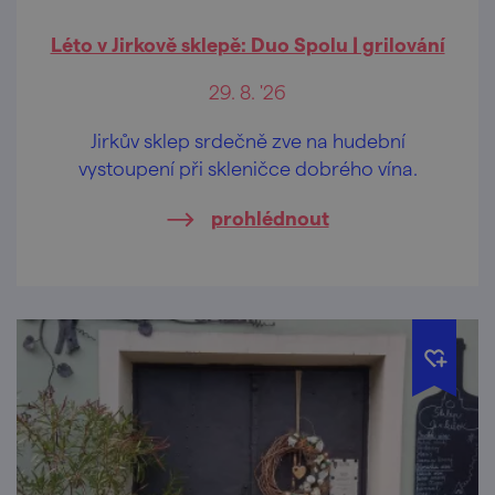
Léto v Jirkově sklepě: Duo Spolu | grilování
29. 8. '26
Jirkův sklep srdečně zve na hudební
vystoupení při skleničce dobrého vína.
prohlédnout