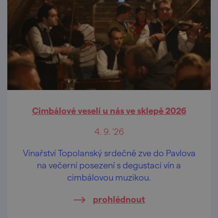
Cimbálové veselí u nás ve sklepě 2026
4. 9. '26
Vinařství Topolanský srdečně zve do Pavlova
na večerní posezení s degustací vín a
cimbálovou muzikou.
prohlédnout