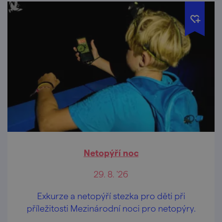
Netopýří noc
29. 8. '26
Exkurze a netopýří stezka pro děti při
příležitosti Mezinárodní noci pro netopýry.