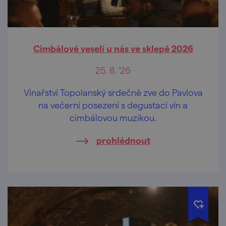
Cimbálové veselí u nás ve sklepě 2026
25. 8. '26
Vinařství Topolanský srdečně zve do Pavlova
na večerní posezení s degustací vín a
cimbálovou muzikou.
prohlédnout