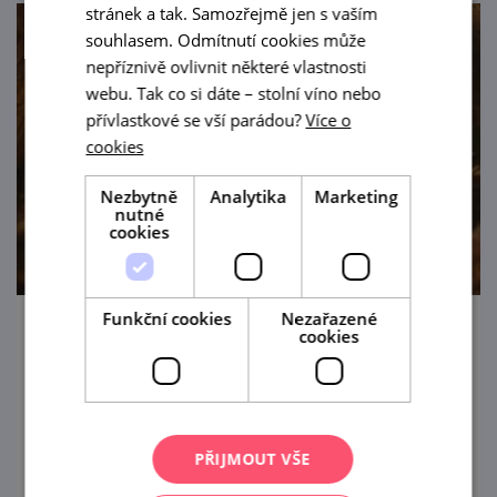
stránek a tak. Samozřejmě jen s vaším
souhlasem. Odmítnutí cookies může
nepříznivě ovlivnit některé vlastnosti
webu. Tak co si dáte – stolní víno nebo
přívlastkové se vší parádou?
Více o
cookies
Nezbytně
Analytika
Marketing
nutné
cookies
Funkční cookies
Nezařazené
cookies
Cimbálové veselí u nás ve sklepě 2026
18. 8. '26
Vinařství Topolanský srdečně zve do Pavlova
PŘIJMOUT VŠE
na večerní posezení s degustací vín a
cimbálovou muzikou.