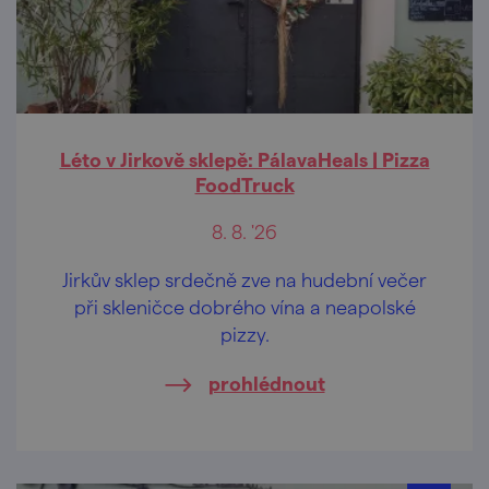
Léto v Jirkově sklepě: PálavaHeals | Pizza
FoodTruck
8. 8. '26
Jirkův sklep srdečně zve na hudební večer
při skleničce dobrého vína a neapolské
pizzy.
prohlédnout