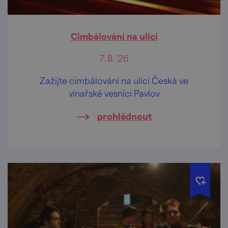
Cimbálování na ulici
7. 8. '26
Zažijte cimbálování na ulici Česká ve
vinařské vesnici Pavlov
prohlédnout