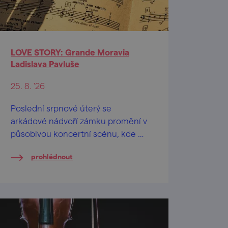
LOVE STORY: Grande Moravia
Ladislava Pavluše
25. 8. '26
Poslední srpnové úterý se
arkádové nádvoří zámku promění v
působivou koncertní scénu, kde od
19:30 hod. vystoupí orchestr
prohlédnout
Grande Moravia pod vedením
Ladislava Pavluše.