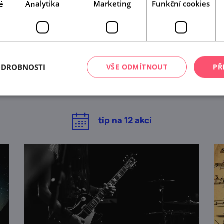
é
Analytika
Marketing
Funkční cookies
A tady už jste byli?
ODROBNOSTI
VŠE ODMÍTNOUT
PŘ
Našli jsme další akce, které by se vám mohly líbit.
Mrkněte na ně.
tip na
12
akcí