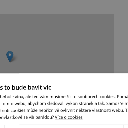
s to bude bavit víc
 bobule vína, ale teď vám musíme říct o souborech cookies. Pomá
a tomto webu, abychom sledovali výkon stránek a tak. Samozřejm
Leaflet
|
© Seznam.cz a.s. a další
utí cookies může nepříznivě ovlivnit některé vlastnosti webu. Ta
přívlastkové se vší parádou?
Více o cookies