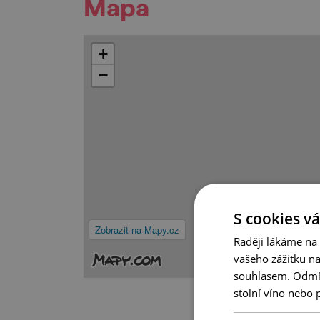
Mapa
+
−
S cookies vá
Zobrazit na Mapy.cz
Raději lákáme na
vašeho zážitku n
souhlasem. Odmítn
stolní víno nebo 