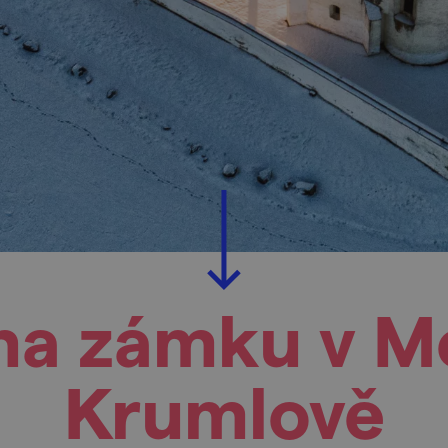
 na zámku v 
Krumlově