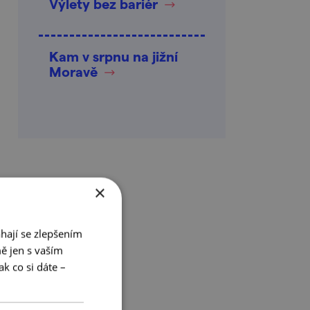
Výlety bez bariér
Kam v srpnu na jižní
Moravě
×
hají se zlepšením
ě jen s vaším
k co si dáte –