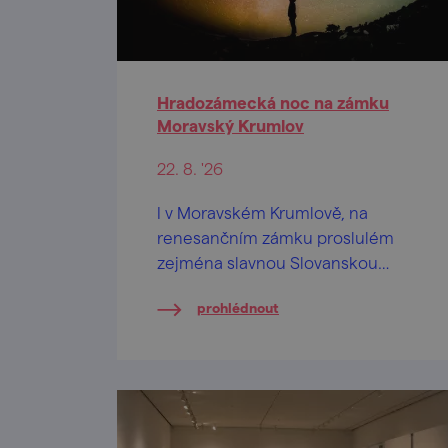
Hradozámecká noc na zámku
Moravský Krumlov
22. 8. '26
I v Moravském Krumlově, na
renesančním zámku proslulém
zejména slavnou Slovanskou
epopejí Alfonse Muchy, si můžete
prohlédnout
užít jedinečný večer otevírající
brány památkových objektů po
celé republice až do pozdních
hodin.