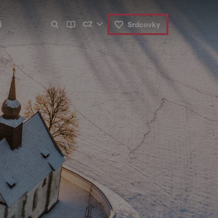
i
CZ
Srdcovky