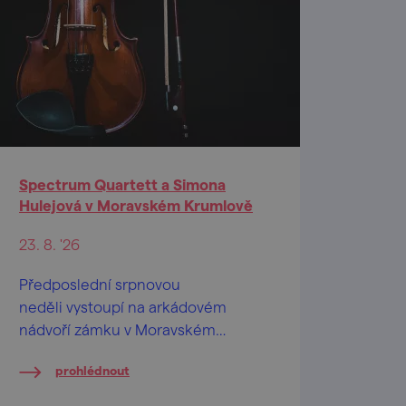
Spectrum Quartett a Simona
Hulejová v Moravském Krumlově
23. 8. '26
Předposlední srpnovou
neděli vystoupí na arkádovém
nádvoří zámku v Moravském
Krumlově slovenské Spectrum
prohlédnout
Quartett společně se zpěvačkou
Simonou Hulejovou.