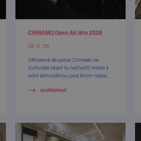
CHINASKI Open Air léto 2026
28. 8. '26
Věhlasná skupina Chinaski se
rozhodla objet ty nejhezčí místa s
letní atmosférou pod širým nebem
a Moravský Krumlov mezi nimi
prohlédnout
nebude chybět.