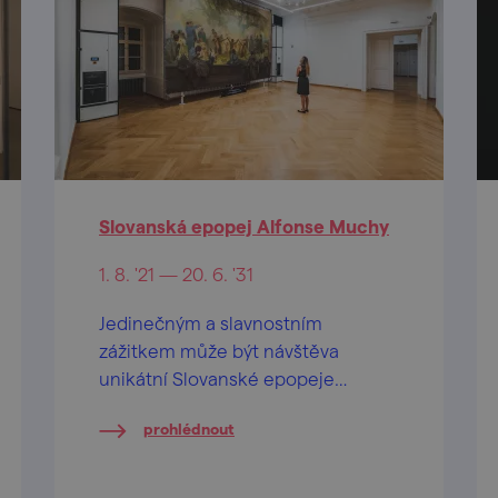
Slovanská epopej Alfonse Muchy
1. 8. '21 — 20. 6. '31
Jedinečným a slavnostním
zážitkem může být návštěva
unikátní Slovanské epopeje
Alfonse Muchy na zámku v
prohlédnout
Moravském Krumlově.