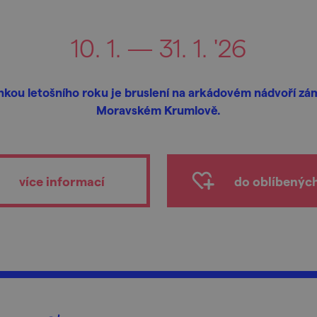
10. 1. — 31. 1. '26
nkou letošního roku je bruslení na arkádovém nádvoří zá
Moravském Krumlově.
více informací
do oblíbenýc