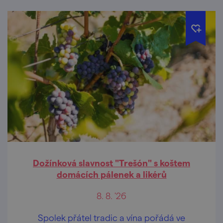
Dožínková slavnost "Trešón" s koštem
domácích pálenek a likérů
8. 8. '26
Spolek přátel tradic a vína pořádá ve