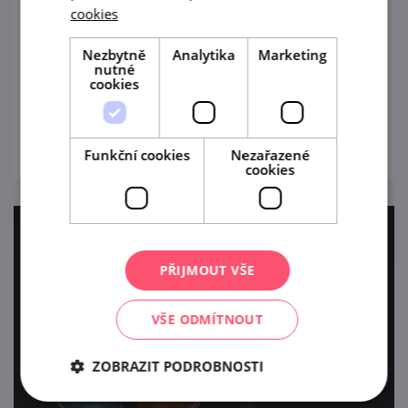
cookies
Barokní kaple sv. Floriána vypínající se na
Nezbytně
Analytika
Marketing
krásném vyhlídkovém místě vysoko nad
nutné
Moravským Krumlovem se od května 2026
cookies
opět otevírá veřejnosti.
prohlédnout
Funkční cookies
Nezařazené
cookies
PŘIJMOUT VŠE
VŠE ODMÍTNOUT
ZOBRAZIT PODROBNOSTI