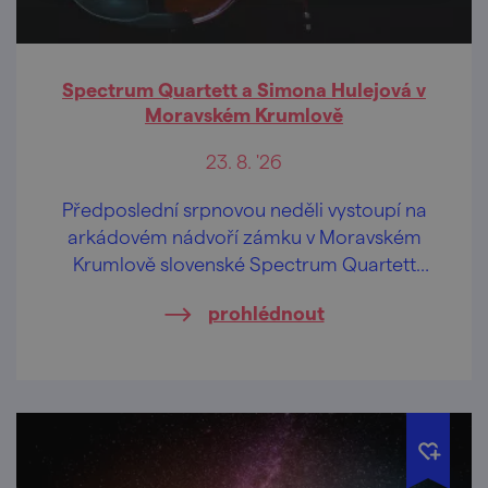
Spectrum Quartett a Simona Hulejová v
Moravském Krumlově
23. 8. '26
Předposlední srpnovou neděli vystoupí na
arkádovém nádvoří zámku v Moravském
Krumlově slovenské Spectrum Quartett
společně se zpěvačkou Simonou Hulejovou.
prohlédnout