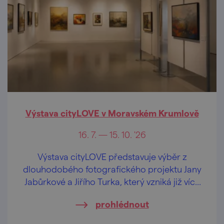
Výstava cityLOVE v Moravském Krumlově
16. 7. — 15. 10. '26
Výstava cityLOVE představuje výběr z
dlouhodobého fotografického projektu Jany
Jabůrkové a Jiřího Turka, který vzniká již více
než dvacet let.
prohlédnout