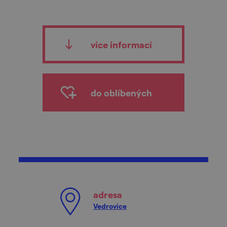
více informací
do oblíbených
adresa
Vedrovice