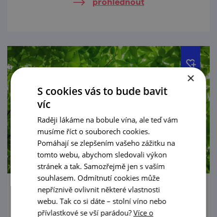
prohlédnout
×
S cookies vás to bude bavit
víc
Raději lákáme na bobule vína, ale teď vám
musíme říct o souborech cookies.
Pomáhají se zlepšením vašeho zážitku na
tomto webu, abychom sledovali výkon
stránek a tak. Samozřejmě jen s vaším
souhlasem. Odmítnutí cookies může
nepříznivě ovlivnit některé vlastnosti
Zpřístupnění kaple sv. Floriána
webu. Tak co si dáte – stolní víno nebo
přívlastkové se vší parádou?
Více o
1. 5. — 28. 9. '26