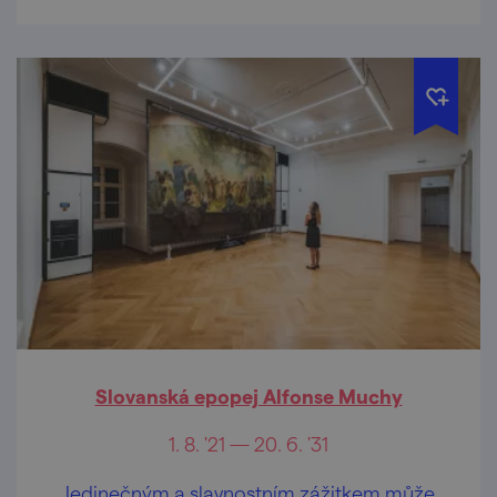
Slovanská epopej Alfonse Muchy
1. 8. '21 — 20. 6. '31
Jedinečným a slavnostním zážitkem může