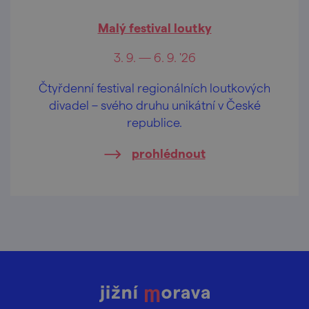
Malý festival loutky
3. 9. — 6. 9. '26
Čtyřdenní festival regionálních loutkových
divadel – svého druhu unikátní v České
republice.
prohlédnout