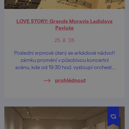
LOVE STORY: Grande Moravia Ladislava
Pavluše
25. 8. '26
Poslední srpnové úterý se arkádové nádvoří
zámku promění v působivou koncertní
scénu, kde od 19:30 hod. vystoupí orchestr
Grande Moravia pod vedením Ladislava
prohlédnout
Pavluše.