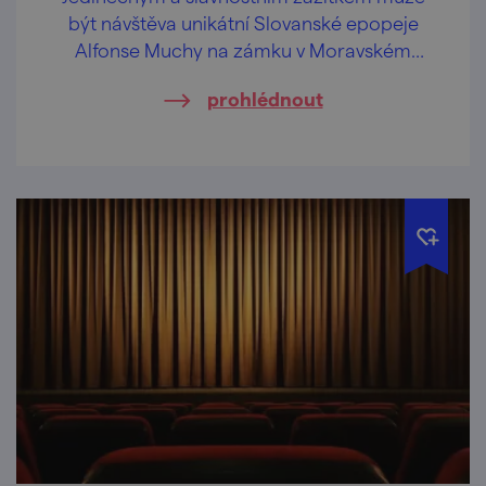
být návštěva unikátní Slovanské epopeje
Alfonse Muchy na zámku v Moravském
Krumlově.
prohlédnout