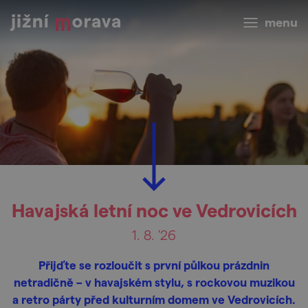
menu
Havajská letní noc ve Vedrovicích
1. 8. '26
Přijďte se rozloučit s první půlkou prázdnin
netradičně – v havajském stylu, s rockovou muzikou
a retro párty před kulturním domem ve Vedrovicích.