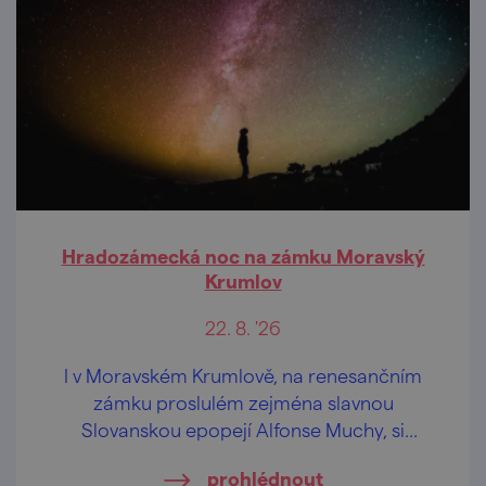
Hradozámecká noc na zámku Moravský
Krumlov
22. 8. '26
I v Moravském Krumlově, na renesančním
zámku proslulém zejména slavnou
Slovanskou epopejí Alfonse Muchy, si
můžete užít jedinečný večer otevírající brány
prohlédnout
památkových objektů po celé republice až