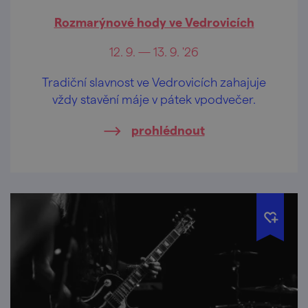
Rozmarýnové hody ve Vedrovicích
12. 9. — 13. 9. '26
Tradiční slavnost ve Vedrovicích zahajuje
vždy stavění máje v pátek vpodvečer.
prohlédnout