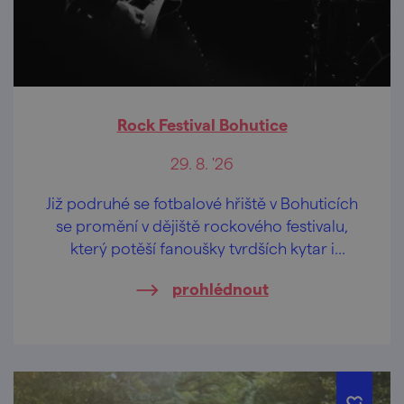
Rock Festival Bohutice
29. 8. '26
Již podruhé se fotbalové hřiště v Bohuticích
se promění v dějiště rockového festivalu,
který potěší fanoušky tvrdších kytar i
legendárních hitů.
prohlédnout