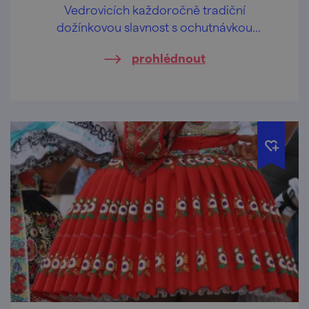
Vedrovicích každoročně tradiční
dožínkovou slavnost s ochutnávkou
domácích pálenek a likérů.
prohlédnout