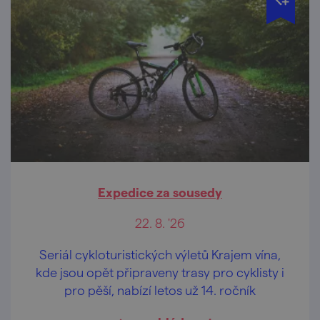
Expedice za sousedy
22. 8. '26
Seriál cykloturistických výletů Krajem vína,
kde jsou opět připraveny trasy pro cyklisty i
pro pěší, nabízí letos už 14. ročník