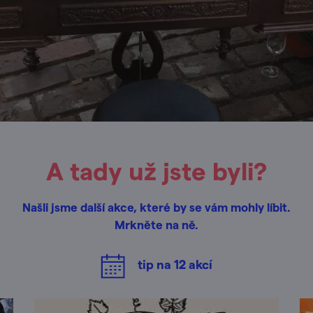
A tady už jste byli?
Našli jsme další akce, které by se vám mohly líbit.
Mrkněte na ně.
tip na
12
akcí