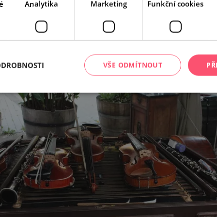
é
Analytika
Marketing
Funkční cookies
Leaflet
|
© Seznam.cz a.s. a další
ODROBNOSTI
VŠE ODMÍTNOUT
PŘ