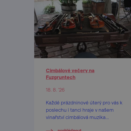
Cimbálové večery na
Fuzgruntech
18. 8. '26
Každé prázdninové úterý pro vás k
poslechu i tanci hraje v našem
vinařství cimbálová muzika
(alternují Cimbálové muziky
prohlédnout