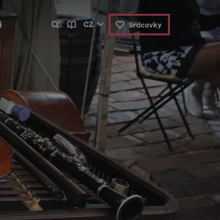
i
CZ
Srdcovky