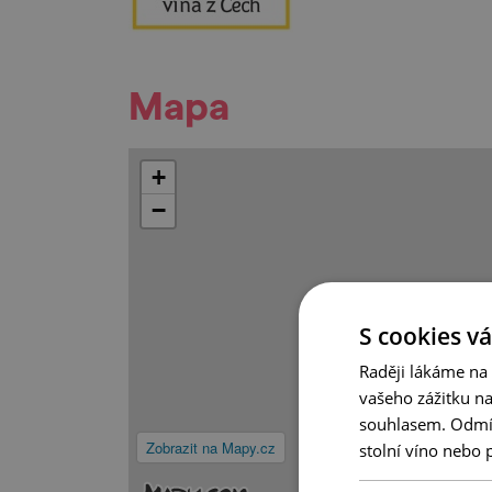
Mapa
+
−
S cookies vá
Raději lákáme na
vašeho zážitku n
souhlasem. Odmítn
Zobrazit na Mapy.cz
stolní víno nebo 