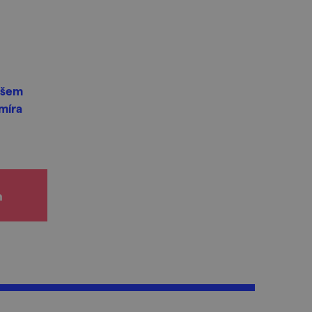
našem
míra
h