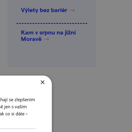
Výlety bez bariér
Kam v srpnu na jižní
Moravě
×
hají se zlepšením
ě jen s vaším
k co si dáte –