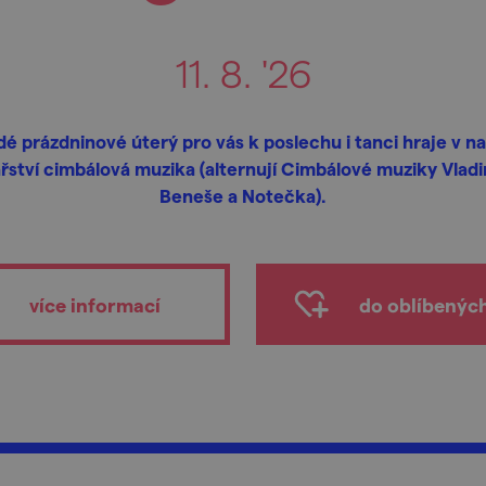
11. 8. '26
é prázdninové úterý pro vás k poslechu i tanci hraje v 
ařství cimbálová muzika (alternují Cimbálové muziky Vladi
Beneše a Notečka).
více informací
do oblíbenýc