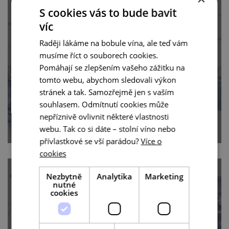
S cookies vás to bude bavit
víc
Keramika a kamenina na
Raději lákáme na bobule vína, ale teď vám
Letovicku a Kunštácku
musíme říct o souborech cookies.
Pomáhají se zlepšením vašeho zážitku na
tomto webu, abychom sledovali výkon
5 minut čtení
stránek a tak. Samozřejmě jen s vaším
souhlasem. Odmítnutí cookies může
nepříznivě ovlivnit některé vlastnosti
webu. Tak co si dáte – stolní víno nebo
přívlastkové se vší parádou?
Více o
cookies
Nezbytně
Analytika
Marketing
nutné
cookies
Hroznová koza