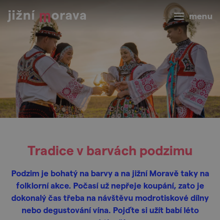
menu
Tradice v barvách podzimu
Podzim je bohatý na barvy a na jižní Moravě taky na
folklorní akce. Počasí už nepřeje koupání, zato je
dokonalý čas třeba na návštěvu modrotiskové dílny
nebo degustování vína. Pojďte si užít babí léto