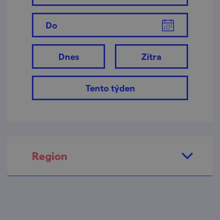
Do
Dnes
Zítra
Tento týden
Region