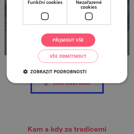
Funkční cookies
Nezařazené
cookies
5 minut čtení
PŘIJMOUT VŠE
VŠE ODMÍTNOUT
ZOBRAZIT PODROBNOSTI
chci vidět další
Kam a kdy za tradicemi