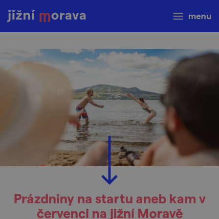
menu
Prázdniny na startu aneb kam v
červenci na jižní Moravě