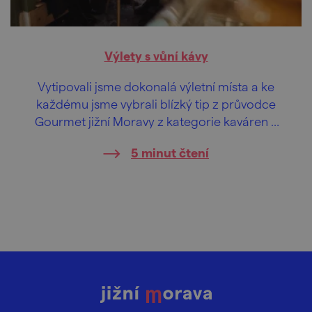
Výlety s vůní kávy
Vytipovali jsme dokonalá výletní místa a ke
každému jsme vybrali blízký tip z průvodce
Gourmet jižní Moravy z kategorie kaváren a
cukráren, kde se pro další putování posílíte
5 minut čtení
dávkou kofeinu i hezké atmosféry.