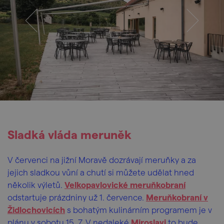
Sladká vláda meruněk
V červenci na jižní Moravě dozrávají meruňky a za
jejich sladkou vůní a chutí si můžete udělat hned
několik výletů.
Velkopavlovické meruňkobraní
odstartuje prázdniny už 1. července.
Meruňkobraní v
Židlochovicích
s bohatým kulinárním programem je v
plánu v sobotu 15. 7. V nedaleké
Miroslavi
to bude