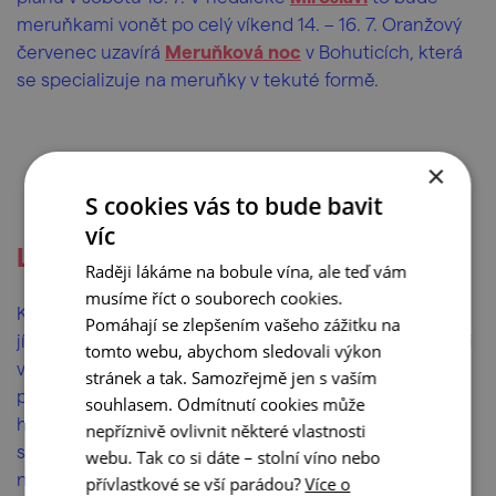
meruňkami vonět po celý víkend 14. – 16. 7. Oranžový
červenec uzavírá
Meruňková noc
v Bohuticích, která
se specializuje na meruňky v tekuté formě.
×
S cookies vás to bude bavit
víc
Letní ochutnávky
Raději lákáme na bobule vína, ale teď vám
musíme říct o souborech cookies.
Kde v červenci výlet spojit s ochutnávkou dobrého
Pomáhají se zlepšením vašeho zážitku na
jídla a pití? První červencový den otevírají sklepy vinaři
tomto webu, abychom sledovali výkon
v Dambořicích. O týden později si poutavý program
stránek a tak. Samozřejmě jen s vaším
připravilo Vinařství Válka v Nosislavi – chystají pro
souhlasem. Odmítnutí cookies může
hosty cimbálku a grilování. Na romantiku letních nocí
nepříznivě ovlivnit některé vlastnosti
sází ve Velkých Pavlovicích (
Noční otevřené sklepy
) i
webu. Tak co si dáte – stolní víno nebo
na Vrbici (
Sklepy pod hvězdami
). Vinařská akce je u
přívlastkové se vší parádou?
Více o