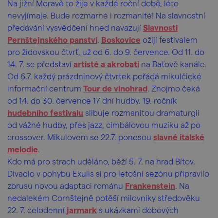
Na jižní Moravě to žije v každé roční době, léto
nevyjímaje. Bude rozmarné i rozmanité! Na slavnostní
předávání vysvědčení hned navazují
Slavnosti
Pernštejnského panství
.
Boskovice
ožijí festivalem
pro židovskou čtvrť, už od 6. do 9. července. Od 11. do
14. 7. se představí
artisté a akrobati
na Baťově kanále.
Od 6.7. každý prázdninový čtvrtek pořádá mikulčické
informační centrum
Tour de vinohrad
. Znojmo čeká
od 14. do 30. července 17 dní hudby. 19. ročník
hudebního festivalu
slibuje rozmanitou dramaturgii
od vážné hudby, přes jazz, cimbálovou muziku až po
crossover. Mikulovem se 22.7. ponesou
slavné italské
melodie
.
Kdo má pro strach uděláno, běží 5. 7. na hrad Bítov.
Divadlo v pohybu Exulis si pro letošní sezónu připravilo
zbrusu novou adaptaci románu
Frankenstein
. Na
nedalekém Cornštejně potěší milovníky středověku
22. 7. celodenní
jarmark
s ukázkami dobových