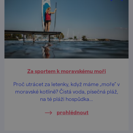
Za sportem k moravskému moři
Proč utrácet za letenky, když máme „moře“ v
moravské kotlině? Čistá voda, písečná pláž,
na té pláži hospůdka…
prohlédnout