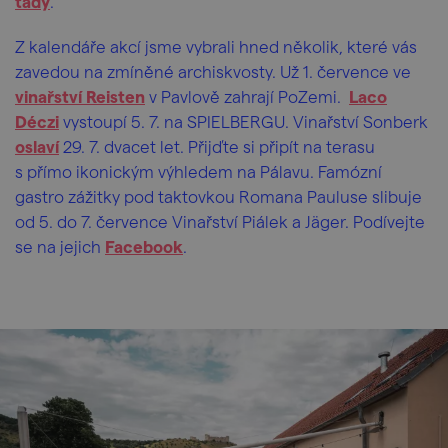
tady
.
Z kalendáře akcí jsme vybrali hned několik, které vás
zavedou na zmíněné archiskvosty. Už 1. července ve
vinařství Reisten
v Pavlově zahrají PoZemi.
Laco
Déczi
vystoupí 5. 7. na SPIELBERGU. Vinařství Sonberk
oslaví
29. 7. dvacet let. Přijďte si připít na terasu
s přímo ikonickým výhledem na Pálavu. Famózní
gastro zážitky pod taktovkou Romana Pauluse slibuje
od 5. do 7. července Vinařství Piálek a Jäger. Podívejte
se na jejich
Facebook
.