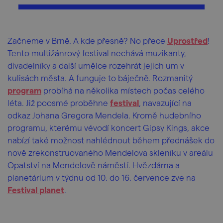
Začneme v Brně. A kde přesně? No přece
Uprostřed
!
Tento multižánrový festival nechává muzikanty,
divadelníky a další umělce rozehrát jejich um v
kulisách města. A funguje to báječně. Rozmanitý
program
probíhá na několika místech počas celého
léta. Již poosmé proběhne
festival
, navazující na
odkaz Johana Gregora Mendela. Kromě hudebního
programu, kterému vévodí koncert Gipsy Kings, akce
nabízí také možnost nahlédnout během přednášek do
nově zrekonstruovaného Mendelova skleníku v areálu
Opatství na Mendelově náměstí. Hvězdárna a
planetárium v týdnu od 10. do 16. července zve na
Festival planet
.