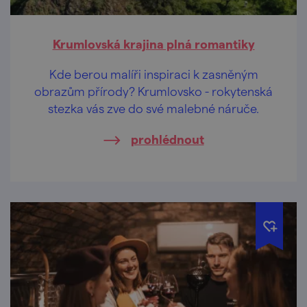
Krumlovská krajina plná romantiky
Kde berou malíři inspiraci k zasněným
obrazům přírody? Krumlovsko - rokytenská
stezka vás zve do své malebné náruče.
prohlédnout