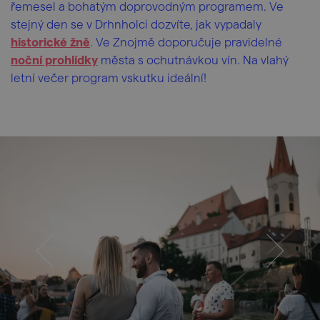
řemesel a bohatým doprovodným programem. Ve
stejný den se v Drhnholci dozvíte, jak vypadaly
historické žně
. Ve Znojmě doporučuje pravidelné
noční prohlídky
města s ochutnávkou vín. Na vlahý
letní večer program vskutku ideální!