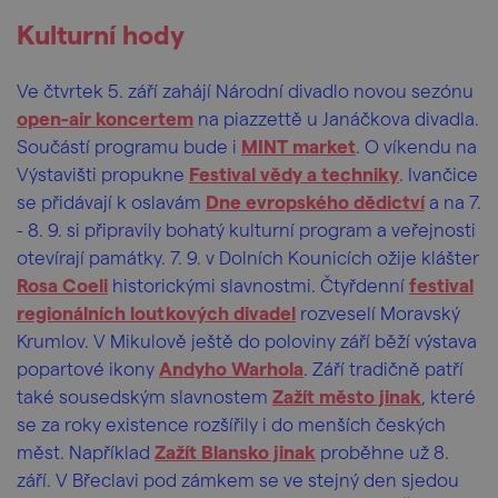
Kulturní hody
Ve
čtvrtek 5. září zahájí Národní divadlo novou sezónu
open-air koncertem
na piazzettě u Janáčkova divadla.
Součástí programu bude i
MINT market
. O víkendu na
Výstavišti propukne
Festival vědy a techniky
. Ivančice
se přidávají k oslavám
Dne evropského dědictví
a na 7.
- 8. 9. si připravily bohatý kulturní program a veřejnosti
otevírají památky. 7. 9. v Dolních Kounicích ožije klášter
Rosa Coeli
historickými slavnostmi. Čtyřdenní
festival
regionálních loutkových divadel
rozveselí Moravský
Krumlov. V Mikulově ještě do poloviny září běží výstava
popartové ikony
Andyho Warhola
. Září tradičně patří
také sousedským slavnostem
Zažít město jinak
, které
se za roky existence rozšířily i do menších českých
měst. Například
Zažít Blansko jinak
proběhne už 8.
září. V Břeclavi pod zámkem se ve stejný den sjedou