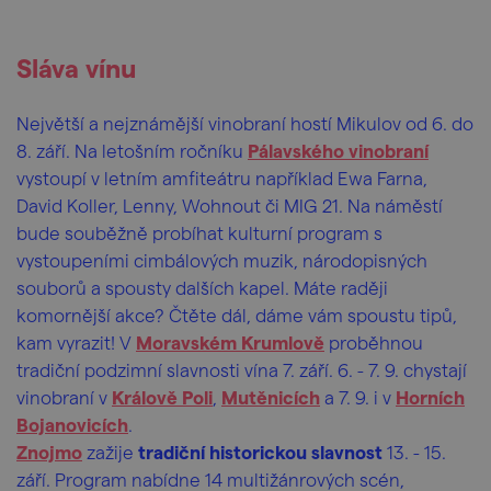
Sláva vínu
Největší a nejznámější vinobraní hostí Mikulov od 6. do
8. září. Na letošním ročníku
Pálavského vinobraní
vystoupí v letním amfiteátru například Ewa Farna,
David Koller, Lenny, Wohnout či MIG 21. Na náměstí
bude souběžně probíhat kulturní program s
vystoupeními cimbálových muzik, národopisných
souborů a spousty dalších kapel. Máte raději
komornější akce? Čtěte dál, dáme vám spoustu tipů,
kam vyrazit! V
Moravském Krumlově
proběhnou
tradiční podzimní slavnosti vína 7. září. 6. - 7. 9. chystají
vinobraní v
Králově Poli
,
Mutěnicích
a 7. 9. i v
Horních
Bojanovicích
.
Znojmo
zažije
tradiční historickou slavnost
13. - 15.
září. Program nabídne 14 multižánrových scén,