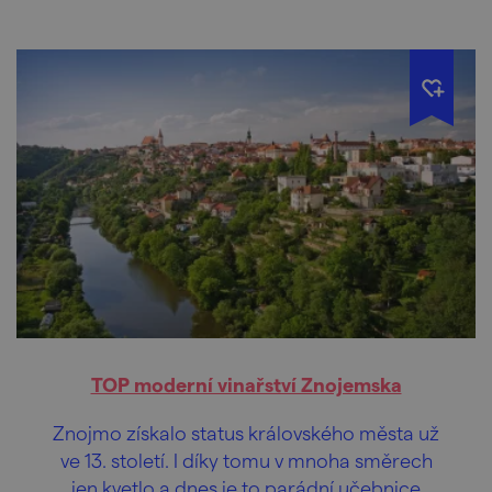
TOP moderní vinařství Znojemska
Znojmo získalo status královského města už
ve 13. století. I díky tomu v mnoha směrech
jen kvetlo a dnes je to parádní učebnice