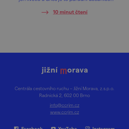
všech stavebních slohů od románského po
10 minut čtení
ty moderní jako brutalismus. Ani nemusíte
platit vstupné, stačí se projít po městě. A co
teprv novodobé chrámy vinařství z
posledních let…
Centrála cestovního ruchu – Jižní Morava, z.s.p.o.
Radnická 2, 602 00 Brno
info@ccrjm.cz
www.ccrjm.cz
Facebook
YouTube
Instagram