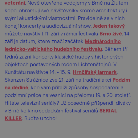
veteráni
. Nově otevřené vodojemy v Brně na Žlutém
kopci ohromují své návštěvníky kromě architektury i
svými akustickými vlastnostmi. Pravidelně se v nich
konají koncerty a audiovizuální show.
Jeden takový
můžete navštívit 11. září v rámci festivalu
Brno živě
. 14.
září je datum, které značí začátek
Mezinárodního
lednicko-valtického hudebního festivalu
. Během tří
týdnů zazní koncerty klasické hudby v historických
objektech postavených rodem Lichtenštejnů. V
Kunštátu navštivte 14. - 15. 9.
Hrnčířský jarmark
.
Skanzen Strážnice zve 21. září na tradiční akci
Podzim
na dědině
, kde vám přiblíží způsoby hospodaření a
podzimní práce na vesnici na přelomu 19. a 20. století.
Hltáte televizní seriály? Už posedmé přišpendlí diváky
v Brně ke kino sedačkám festival seriálů
SERIAL
KILLER
. Buďte u toho!