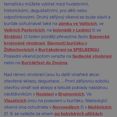
tematicky můžete vybírat mezi hudebními,
historickými, degustačními, pro děti nebo
odpočinkovými. Druhý zářijový víkend se bude slavit a
burčák ochutnávat také na
zámku ve Valticích
, ve
Velkých Pavlovicích
, na
kolonádě v Lednici
či ve
Strážnici
. O týden později převezme žezlo
Bzenecké
krojované vinobraní
,
Slavnosti burčáku v
Židlochovicích
a
Burčákobraní na SPIELBERGU
.
Poslední víkend potom vyrazte na
Sedlecké vinobraní
nebo na
Burčákfest do Znojma
.
Nad
rámec vinobraní jsou tu další vinařské akce:
otevřené sklepy, degustace, … První zářijovou sobotu
otevřou vinaři své sklepy a tekuté poklady nabídnou
návštěvníkům v
Nosislavi
a
Brumovicích
. Ve
Vlasaticích
zvou na posezení u burčáku. Následující
víkend vína ochutnáte v
Novosedlech
či v
Mutěnicích
.
21. 9. se vydejte za vínem
po kobylských uličkách