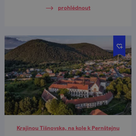
další poklady malebného kraje, objevovala
prohlédnout
sympatická digitální tvůrkyně ze Slovenska –
Ivanka Antal. Cestou jsme zabrousili i na
Velkopavlovicko… Ostatně, pojďte se projet s
námi.
Krajinou Tišnovska, na kole k Pernštejnu