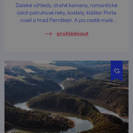
Daleké výhledy, drahé kameny, romantické
údolí pstruhové řeky, kostely, klášter Porta
coeli a hrad Pernštejn. A po cestě malé
pivovary, co uhasí žízeň.
prohlédnout