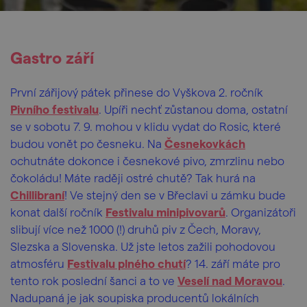
Gastro září
První
zářijový pátek přinese do Vyškova 2. ročník
Pivního festivalu
. Upíři nechť zůstanou doma, ostatní
se v sobotu 7. 9. mohou v klidu vydat do Rosic, které
budou vonět po česneku. Na
Česnekovkách
ochutnáte dokonce i česnekové pivo, zmrzlinu nebo
čokoládu! Máte raději ostré chutě? Tak hurá na
Chillibraní
! Ve stejný den se v Břeclavi u zámku bude
konat další ročník
Festivalu minipivovarů
. Organizátoři
slibují více než 1000 (!) druhů piv z Čech, Moravy,
Slezska a Slovenska. Už jste letos zažili pohodovou
atmosféru
Festivalu plného chutí
? 14. září máte pro
tento rok poslední šanci a to ve
Veselí nad Moravou
.
Nadupaná je jak soupiska producentů lokálních