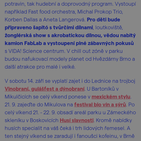
potravin, tak hudební a doprovodný program. Vystoupí
například Fast food orchestra, Michal Prokop Trio,
Korben Dallas a Aneta Langerová.
Pro děti bude
připraveno šapitó s tvůrčími dílnami
, loutkoviště,
žonglérská show s akrobatickou dílnou, vědou nabitý
kamion FabLab a vystoupení plné zábavných pokusů
s VIDA! Science centrum. V chill out zóně v parku
budou nafukovací modely planet od Hvězdárny Brno a
další atrakce pro malé i velké.
V
sobotu 14. září se vyplatí zajet i do Lednice na trojboj
Vinobraní, gulášfest a dýnobraní
. U Bartoníků v
Mikulčicích se celý víkend ponese v
mexickém stylu
.
21. 9. zajeďte do Mikulova na
festival bio vín a sýrů
. Po
celý víkend 21. - 22. 9. obsadí areál parku u Zámeckého
skleníku v Boskovicích
Husí slavnosti
. Kromě nabídky
husích specialit na váš čeká i trh lidových řemesel. A
ten stejný víkend se zaradují i fanoušci kofeinu, v Brně