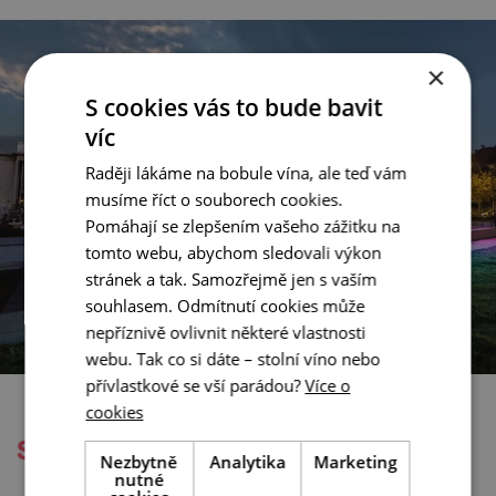
×
S cookies vás to bude bavit
víc
Raději lákáme na bobule vína, ale teď vám
musíme říct o souborech cookies.
Pomáhají se zlepšením vašeho zážitku na
tomto webu, abychom sledovali výkon
stránek a tak. Samozřejmě jen s vaším
souhlasem. Odmítnutí cookies může
nepříznivě ovlivnit některé vlastnosti
webu. Tak co si dáte – stolní víno nebo
přívlastkové se vší parádou?
Více o
cookies
Sportem ku zdraví
Nezbytně
Analytika
Marketing
nutné