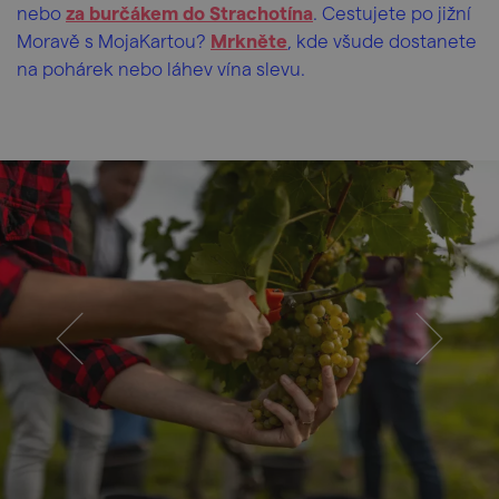
nebo
za burčákem do Strachotína
. Cestujete po jižní
Moravě s MojaKartou?
Mrkněte
, kde všude dostanete
na pohárek nebo láhev vína slevu.