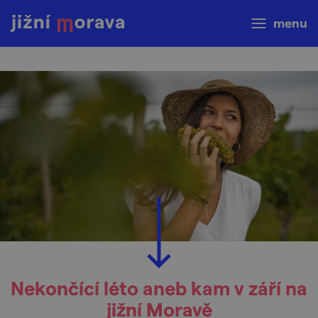
menu
Nekončící léto aneb kam v září na
jižní Moravě