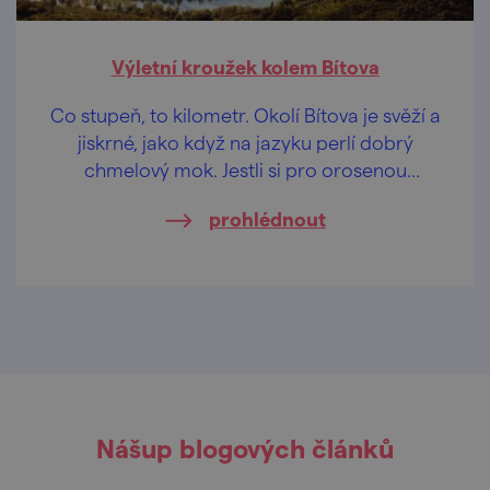
Výletní kroužek kolem Bítova
Co stupeň, to kilometr. Okolí Bítova je svěží a
jiskrné, jako když na jazyku perlí dobrý
chmelový mok. Jestli si pro orosenou
odměnu dojedete na kole nebo pěšky, už
prohlédnout
necháme jen na vás.
Nášup blogových článků