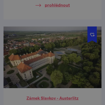
lákadel.
prohlédnout
Zámek Slavkov - Austerlitz