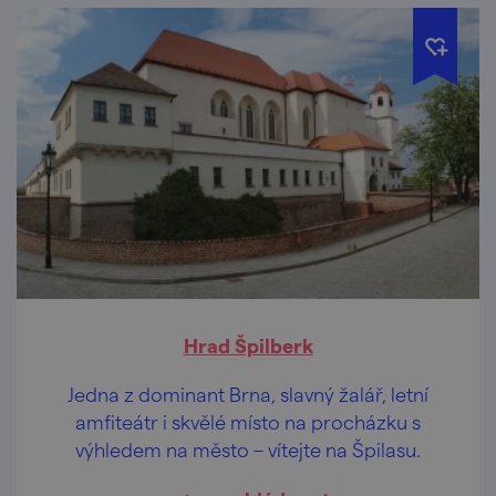
Hrad Špilberk
Jedna z dominant Brna, slavný žalář, letní
amfiteátr i skvělé místo na procházku s
výhledem na město – vítejte na Špilasu.