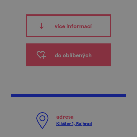
více informací
do oblíbených
adresa
Klášter 1, Rajhrad