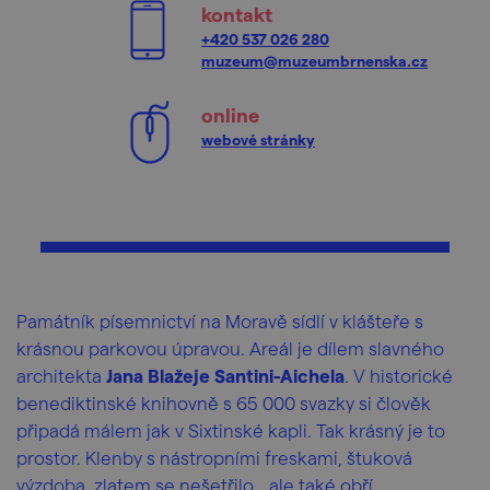
kontakt
+420 537 026 280
muzeum@muzeumbrnenska.cz
online
webové stránky
Památník písemnictví na Moravě sídlí v klášteře s
krásnou parkovou úpravou. Areál je dílem slavného
architekta
Jana Blažeje Santini-Aichela
. V historické
benediktinské knihovně s 65 000 svazky si člověk
připadá málem jak v Sixtinské kapli. Tak krásný je to
prostor. Klenby s nástropními freskami, štuková
výzdoba, zlatem se nešetřilo… ale také obří