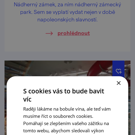
Nádherný zámek, za ním nádherný zámecký
park. Sem se vyplatí vydat nejen v době
napoleonských slavností.
prohlédnout
×
S cookies vás to bude bavit
víc
Raději lákáme na bobule vína, ale teď vám
musíme říct o souborech cookies.
Pomáhají se zlepšením vašeho zážitku na
tomto webu, abychom sledovali výkon