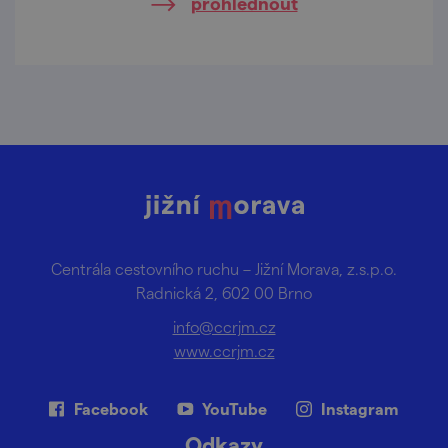
prohlédnout
Centrála cestovního ruchu – Jižní Morava, z.s.p.o.
Radnická 2, 602 00 Brno
info@ccrjm.cz
www.ccrjm.cz
Facebook
YouTube
Instagram
Odkazy