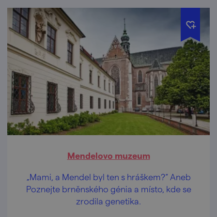
Mendelovo muzeum
„Mami, a Mendel byl ten s hráškem?“ Aneb
Poznejte brněnského génia a místo, kde se
zrodila genetika.