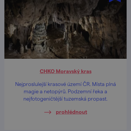
CHKO Moravský kras
Nejproslulejší krasové území ČR. Místa plná
magie a netopýrů. Podzemní řeka a
nejfotogeničtější tuzemská propast.
prohlédnout