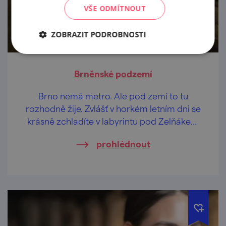
VŠE ODMÍTNOUT
ZOBRAZIT PODROBNOSTI
Brněnské podzemí
Brno nemá metro. Ale pod zemí to tu
rozhodně žije. Zvlášť v horkém letním dni se
krásně zchladíte v labyrintu pod Zelňákem
nebo v kostnici na Jakubáku.
prohlédnout