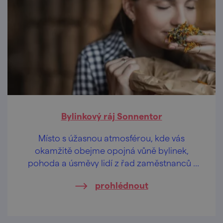
Bylinkový ráj Sonnentor
Místo s úžasnou atmosférou, kde vás
okamžitě obejme opojná vůně bylinek,
pohoda a úsměvy lidí z řad zaměstnanců i
návštěvníků. Jestli jste někdy chtěli
prohlédnout
zážitkovou exkurzi pro všechny smysly, tohle
je to pravé heřmánkové.