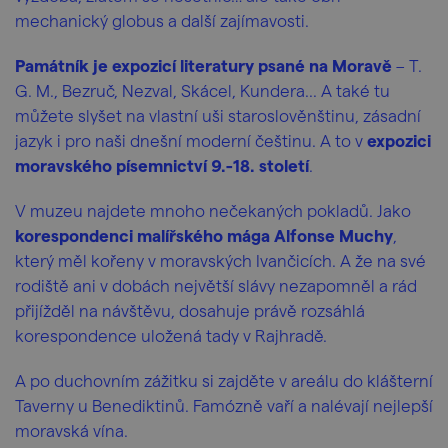
mechanický globus a další zajímavosti.
Památník je expozicí literatury psané na Moravě
– T.
G. M., Bezruč, Nezval, Skácel, Kundera... A také tu
můžete slyšet na vlastní uši staroslověnštinu, zásadní
jazyk i pro naši dnešní moderní češtinu. A to v
expozici
moravského písemnictví 9.-18. století
.
V muzeu najdete mnoho nečekaných pokladů. Jako
korespondenci malířského mága Alfonse Muchy
,
který měl kořeny v moravských Ivančicích. A že na své
rodiště ani v dobách největší slávy nezapomněl a rád
přijížděl na návštěvu, dosahuje právě rozsáhlá
korespondence uložená tady v Rajhradě.
A po duchovním zážitku si zajděte v areálu do klášterní
Taverny u Benediktinů. Famózně vaří a nalévají nejlepší
moravská vína.