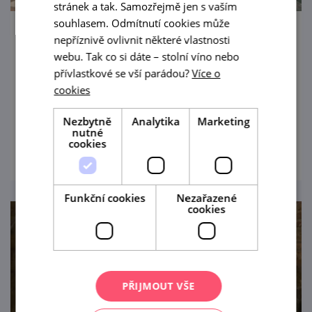
stránek a tak. Samozřejmě jen s vaším
souhlasem. Odmítnutí cookies může
Wellness Kuřim
nepříznivě ovlivnit některé vlastnosti
webu. Tak co si dáte – stolní víno nebo
Aquapark s několika bazény, tobogánem a
přívlastkové se vší parádou?
Více o
fitkem má dokonalé zázemí i pro klidný relax
cookies
– třeba regenerační procedury a opalovací
Nezbytně
Analytika
Marketing
terasu.
nutné
prohlédnout
cookies
Funkční cookies
Nezařazené
cookies
PŘIJMOUT VŠE