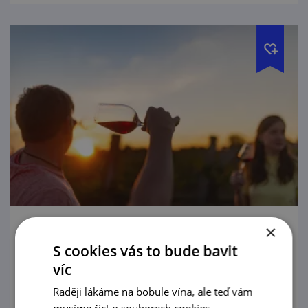
×
Svatovavřinecké noční otevřené sklepy v
S cookies vás to bude bavit
Bořeticích
víc
8. 8. — 9. 8. '26
Raději lákáme na bobule vína, ale teď vám