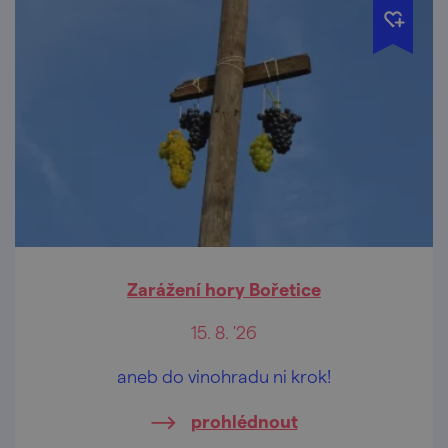
Zarážení hory Bořetice
15. 8. '26
aneb do vinohradu ni krok!
prohlédnout