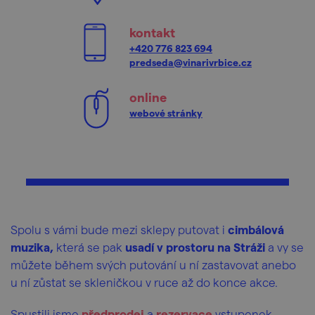
kontakt
+420 776 823 694
predseda@vinarivrbice.cz
online
webové stránky
Spolu s vámi bude mezi sklepy putovat i
cimbálová
muzika,
která se pak
usadí v prostoru na Stráži
a vy se
můžete během svých putování u ní zastavovat anebo
u ní zůstat se skleničkou v ruce až do konce akce.
Spustili jsme
předprodej
a
rezervace
vstupenek.