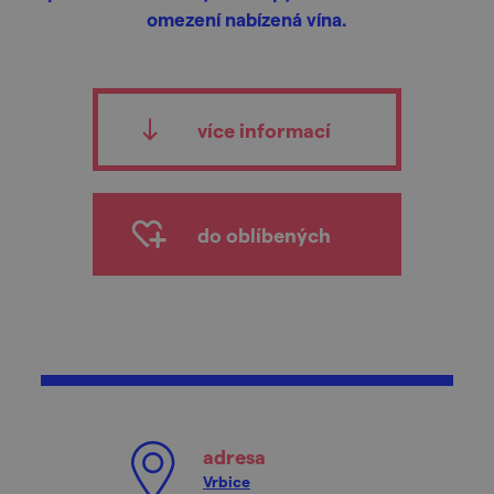
omezení nabízená vína.
více informací
do oblíbených
adresa
Vrbice