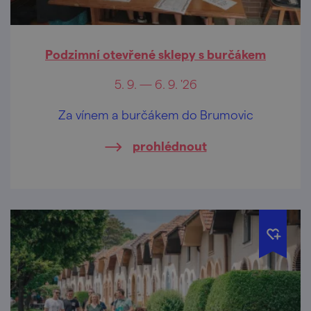
Podzimní otevřené sklepy s burčákem
5. 9. — 6. 9. '26
Za vínem a burčákem do Brumovic
prohlédnout