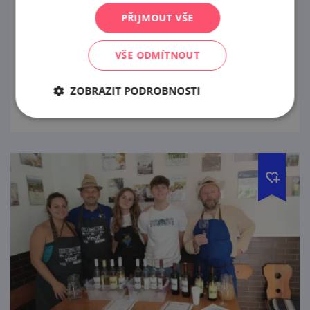
PŘIJMOUT VŠE
29. 8. '26
VŠE ODMÍTNOUT
Den otevřených sklepů v Čejkovicích.
prohlédnout
ZOBRAZIT PODROBNOSTI