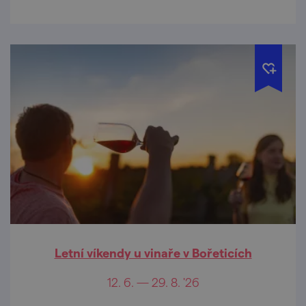
Letní víkendy u vinaře v Bořeticích
12. 6. — 29. 8. '26