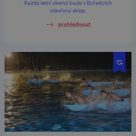
Každý letní víkend bude v Bořeticích
otevřený sklep.
prohlédnout