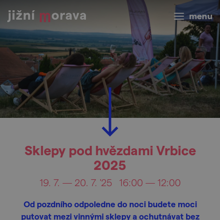
menu
Sklepy pod hvězdami Vrbice
2025
19. 7. — 20. 7. '25
16:00 — 12:00
Od pozdního odpoledne do noci budete moci
putovat mezi vinnými sklepy a ochutnávat bez