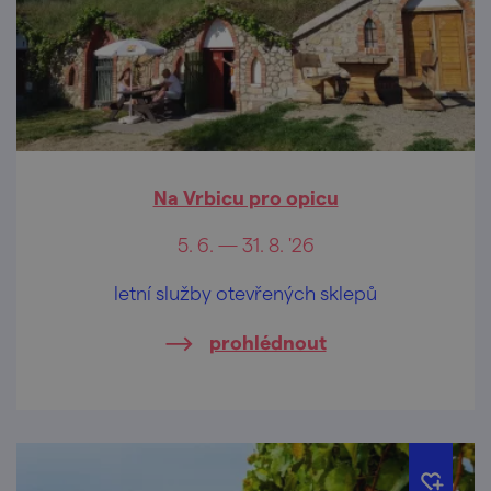
Na Vrbicu pro opicu
5. 6. — 31. 8. '26
letní služby otevřených sklepů
prohlédnout