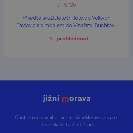
21. 8. '26
Přijeďte si užít letošní léto do Velkých
Pavlovic s cimbálem do Vinařství Buchtovi.
prohlédnout
Centrála cestovního ruchu – Jižní Morava, z.s.p.o.
Radnická 2, 602 00 Brno