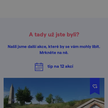
A tady už jste byli?
Našli jsme další akce, které by se vám mohly líbit.
Mrkněte na ně.
tip na
12
akcí