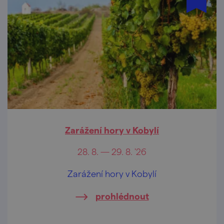
Zarážení hory v Kobylí
28. 8. — 29. 8. '26
Zarážení hory v Kobylí
prohlédnout