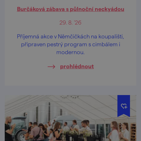
Burčáková zábava s půlnoční neckyádou
29. 8. '26
Příjemná akce v Němčičkách na koupališti,
připraven pestrý program s cimbálem i
modernou.
prohlédnout