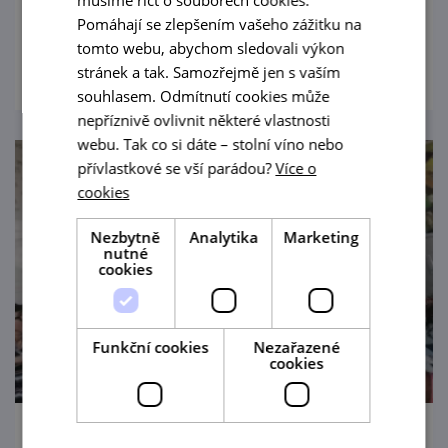
musíme říct o souborech cookies.
Areál sklepů Kraví hora Bořetice
Pomáhají se zlepšením vašeho zážitku na
prohlédnout
tomto webu, abychom sledovali výkon
stránek a tak. Samozřejmě jen s vaším
souhlasem. Odmítnutí cookies může
nepříznivě ovlivnit některé vlastnosti
webu. Tak co si dáte – stolní víno nebo
přívlastkové se vší parádou?
Více o
cookies
Nezbytně
Analytika
Marketing
nutné
cookies
Funkční cookies
Nezařazené
cookies
Den otevřených sklepů