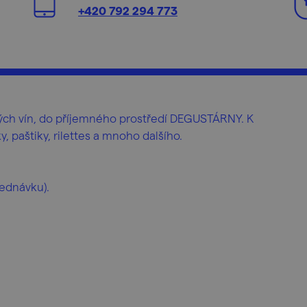
+420 792 294 773
kých vín, do příjemného prostředí DEGUSTÁRNY. K
, paštiky, rilettes a mnoho dalšího.
jednávku).