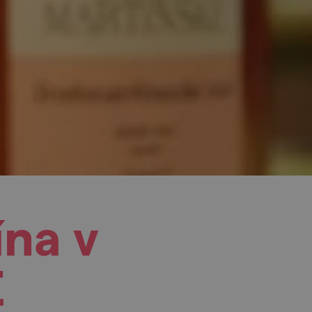
ína v
Ě