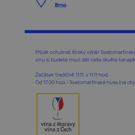
Brno
Přijdě ochutnat široký výběr Svatomartins
vínu si budete moci dát naše skvělé kanapky
Začátek tradičně 11.11. v 11.11 hod.
Od 17.00 hod. i Svatomartinská husa (na ob