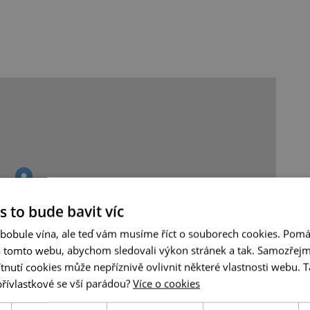
s to bude bavit víc
 bobule vína, ale teď vám musíme říct o souborech cookies. Pomá
a tomto webu, abychom sledovali výkon stránek a tak. Samozřejm
utí cookies může nepříznivě ovlivnit některé vlastnosti webu. Ta
přívlastkové se vší parádou?
Více o cookies
Leaflet
|
© Seznam.cz a.s. a další