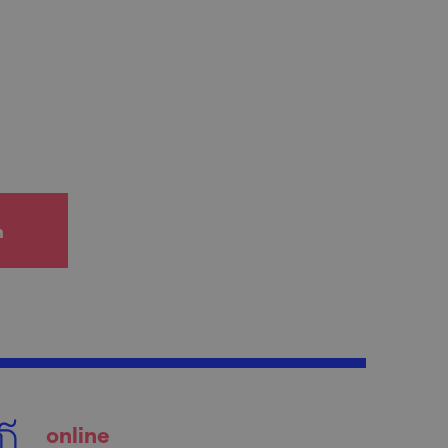
h
online