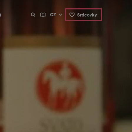
i
CZ
Srdcovky