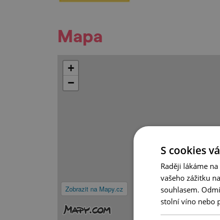
Mapa
+
−
S cookies vá
Raději lákáme na
vašeho zážitku n
Zobrazit na Mapy.cz
souhlasem. Odmítn
stolní víno nebo 