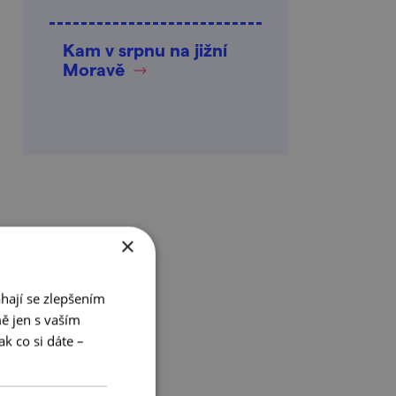
Kam v srpnu na jižní
Moravě
×
hají se zlepšením
ě jen s vaším
k co si dáte –