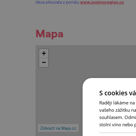
Akce převzata z portálu
www.znojmoregion.cz
.
Mapa
+
−
S cookies vá
Raději lákáme na
vašeho zážitku n
souhlasem. Odmítn
stolní víno nebo 
Zobrazit na Mapy.cz