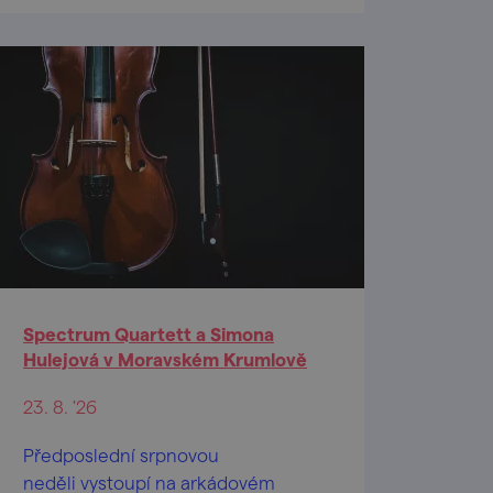
Spectrum Quartett a Simona
Hulejová v Moravském Krumlově
23. 8. '26
Předposlední srpnovou
neděli vystoupí na arkádovém