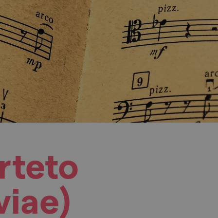
rteto
iae)