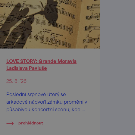
LOVE STORY: Grande Moravia
Ladislava Pavluše
25. 8. '26
Poslední srpnové úterý se
arkádové nádvoří zámku promění v
působivou koncertní scénu, kde od
19:30 hod. vystoupí orchestr
prohlédnout
Grande Moravia pod vedením
Ladislava Pavluše.