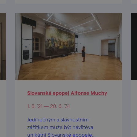
Slovanská epopej Alfonse Muchy
1. 8. '21 — 20. 6. '31
Jedinečným a slavnostním
zážitkem může být návštěva
unikátní Slovanské epopeje