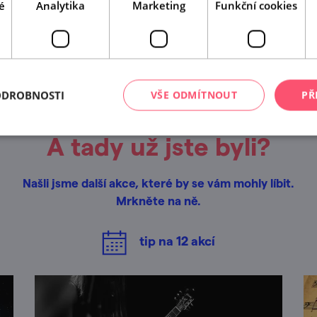
é
Analytika
Marketing
Funkční cookies
Leaflet
|
© Seznam.cz a.s. a další
ODROBNOSTI
VŠE ODMÍTNOUT
PŘ
A tady už jste byli?
Našli jsme další akce, které by se vám mohly líbit.
Mrkněte na ně.
tip na
12
akcí