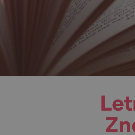
Let
Zn