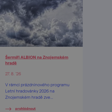
Šermíři ALBION na Znojemském
hradě
27. 8. '26
V rámci prázdninového programu
Letní hradovánky 2026 na
Znojemském hradě zve
Jihomoravské muzeum ve Znojmě
prohlédnout
na vystoupení šermířské skupiny