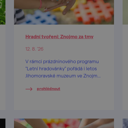
Hradní tvoření: Znojmo za tmy
12. 8. '26
V rámci prázdninového programu
"Letní hradovánky" pořádá i letos
Jihomoravské muzeum ve Znojmě
na Znojemském hradě speciální
prohlédnout
tvůrčí dílničky pro děti od 2 let a
jejich pra/rodiče.