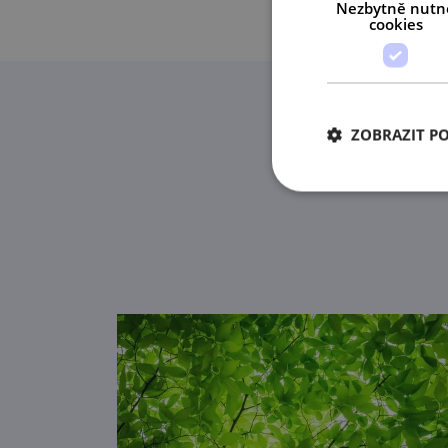
Nezbytně nutn
cookies
ZOBRAZIT P