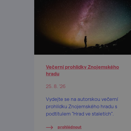
Večerní prohlídky Znojemského
hradu
25. 8. '26
Vydejte se na autorskou večerní
prohlídku Znojemského hradu s
podtitulem "Hrad ve staletích".
prohlédnout