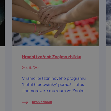
Hradní tvoření: Znojmo zblízka
26. 8. '26
V rámci prázdninového programu
"Letní hradovánky" pořádá i letos
Jihomoravské muzeum ve Znojmě
na Znojemském hradě speciální
prohlédnout
tvůrčí dílničky pro děti od 2 let a
jejich pra/rodiče.