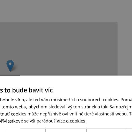
s to bude bavit víc
 bobule vína, ale teď vám musíme říct o souborech cookies. Pomá
a tomto webu, abychom sledovali výkon stránek a tak. Samozřejm
utí cookies může nepříznivě ovlivnit některé vlastnosti webu. Ta
Leaflet
|
© Seznam.cz a.s. a další
přívlastkové se vší parádou?
Více o cookies