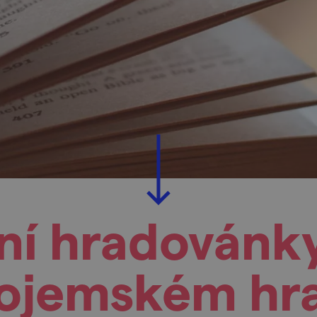
ní hradovánk
ojemském hr