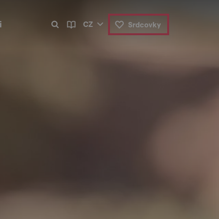
i
CZ
Srdcovky