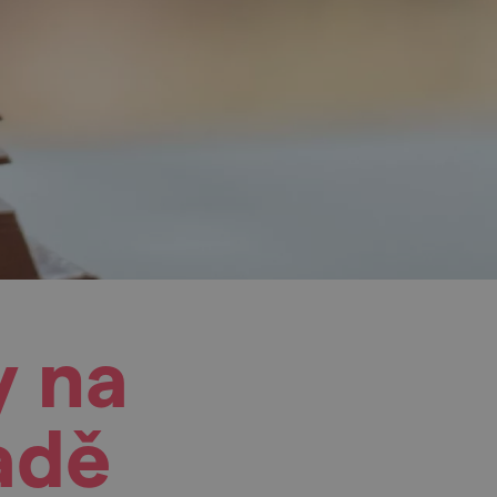
y na
adě