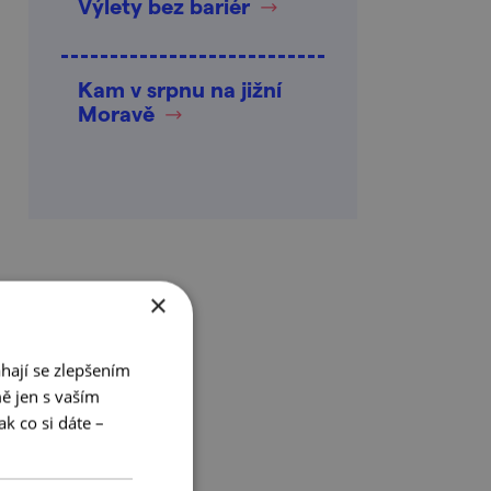
Výlety bez bariér
Kam v srpnu na jižní
Moravě
×
hají se zlepšením
ě jen s vaším
k co si dáte –