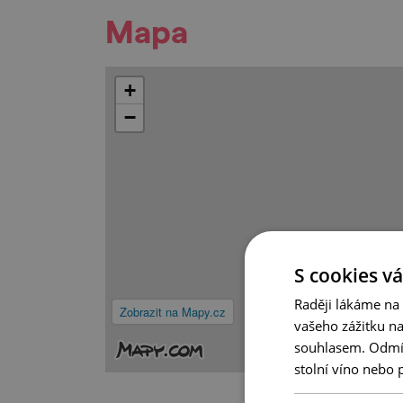
Mapa
+
−
S cookies vá
Raději lákáme na
Zobrazit na Mapy.cz
vašeho zážitku n
souhlasem. Odmítn
stolní víno nebo 