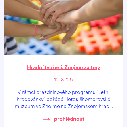
Hradní tvoření: Znojmo za tmy
12. 8. '26
V rámci prázdninového programu "Letní
hradovánky" pořádá i letos Jihomoravské
muzeum ve Znojmě na Znojemském hradě
speciální tvůrčí dílničky pro děti od 2 let a
prohlédnout
jejich pra/rodiče.