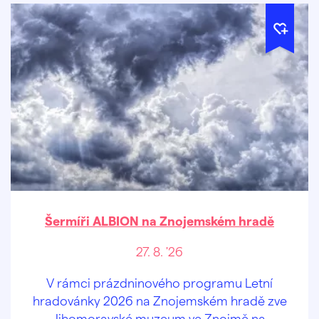
Šermíři ALBION na Znojemském hradě
27. 8. '26
V rámci prázdninového programu Letní
hradovánky 2026 na Znojemském hradě zve
Jihomoravské muzeum ve Znojmě na