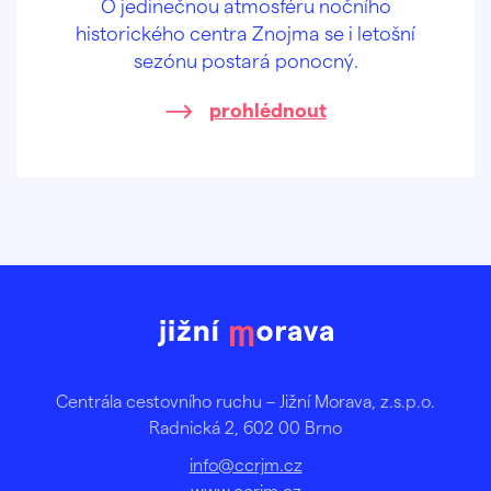
O jedinečnou atmosféru nočního
historického centra Znojma se i letošní
sezónu postará ponocný.
prohlédnout
Centrála cestovního ruchu – Jižní Morava, z.s.p.o.
Radnická 2, 602 00 Brno
info@ccrjm.cz
www.ccrjm.cz