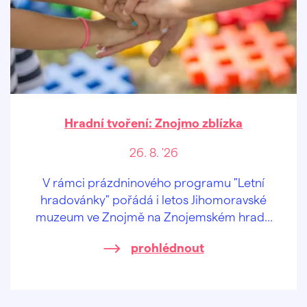
Hradní tvoření: Znojmo zblízka
26. 8. '26
V rámci prázdninového programu "Letní
hradovánky" pořádá i letos Jihomoravské
muzeum ve Znojmě na Znojemském hradě
speciální tvůrčí dílničky pro děti od 2 let a
prohlédnout
jejich pra/rodiče.