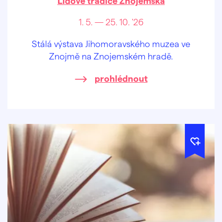
Lidové tradice Znojemska
1. 5. — 25. 10. '26
Stálá výstava Jihomoravského muzea ve
Znojmě na Znojemském hradě.
prohlédnout