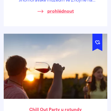
vystoupení šermířské skupiny ALBION.
prohlédnout
Chill Out Party u rotundy