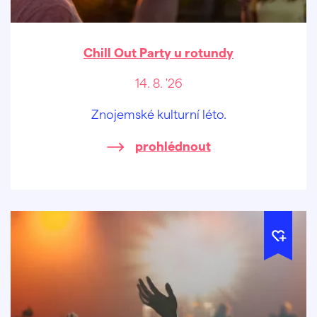
Chill Out Party u rotundy
14. 8. '26
Znojemské kulturní léto.
prohlédnout