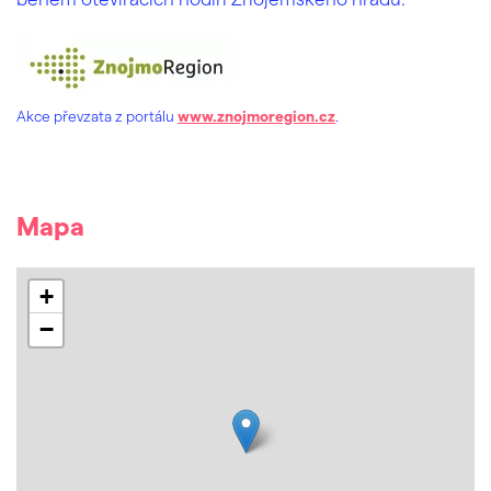
Akce převzata z portálu
www.znojmoregion.cz
.
Mapa
+
−