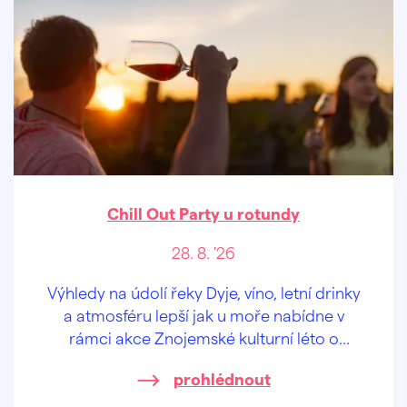
Chill Out Party u rotundy
28. 8. '26
Výhledy na údolí řeky Dyje, víno, letní drinky
a atmosféru lepší jak u moře nabídne v
rámci akce Znojemské kulturní léto o
prázdninách "odpočinková" hudební scéna
prohlédnout
u rotundy sv. Kateřiny v historickém centru
Znojma.