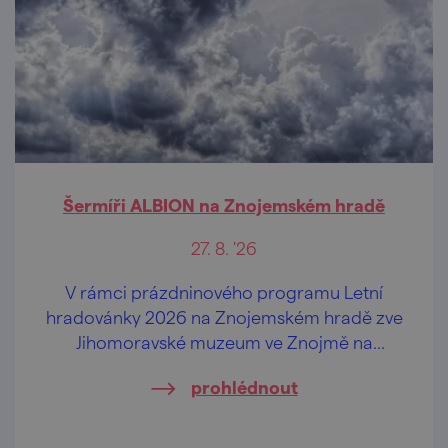
Šermíři ALBION na Znojemském hradě
27. 8. '26
V rámci prázdninového programu Letní
hradovánky 2026 na Znojemském hradě zve
Jihomoravské muzeum ve Znojmě na
vystoupení šermířské skupiny ALBION.
prohlédnout