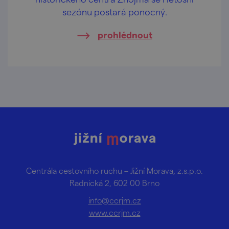
sezónu postará ponocný.
prohlédnout
Centrála cestovního ruchu – Jižní Morava, z.s.p.o.
Radnická 2, 602 00 Brno
info@ccrjm.cz
www.ccrjm.cz