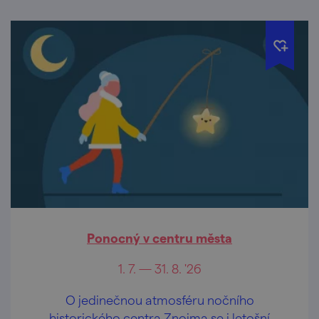
Ponocný v centru města
1. 7. — 31. 8. '26
O jedinečnou atmosféru nočního
historického centra Znojma se i letošní