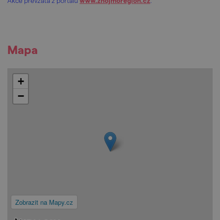
Akce převzata z portálu
www.znojmoregion.cz
.
Mapa
+
−
Zobrazit na Mapy.cz