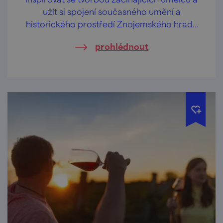
užít si spojení současného umění a
historického prostředí Znojemského hradu
můžete během výstavy, která započne 16.
prohlédnout
června a potrvá až do 30. srpna 2026.