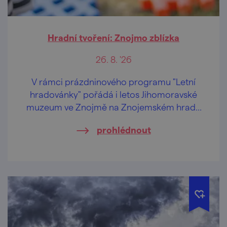
Hradní tvoření: Znojmo zblízka
26. 8. '26
V rámci prázdninového programu "Letní
hradovánky" pořádá i letos Jihomoravské
muzeum ve Znojmě na Znojemském hradě
speciální tvůrčí dílničky pro děti od 2 let a
prohlédnout
jejich pra/rodiče.