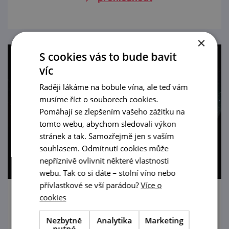
×
S cookies vás to bude bavit
víc
Raději lákáme na bobule vína, ale teď vám
musíme říct o souborech cookies.
Pomáhají se zlepšením vašeho zážitku na
tomto webu, abychom sledovali výkon
stránek a tak. Samozřejmě jen s vaším
souhlasem. Odmítnutí cookies může
nepříznivě ovlivnit některé vlastnosti
webu. Tak co si dáte – stolní víno nebo
přívlastkové se vší parádou?
Více o
cookies
Večerní prohlídky Znojemského hradu
Nezbytně
Analytika
Marketing
25. 8. '26
nutné