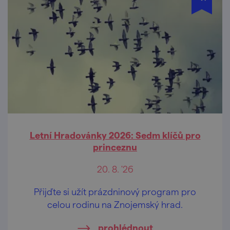
Letní Hradovánky 2026: Sedm klíčů pro
princeznu
20. 8. '26
Přijďte si užít prázdninový program pro
celou rodinu na Znojemský hrad.
prohlédnout