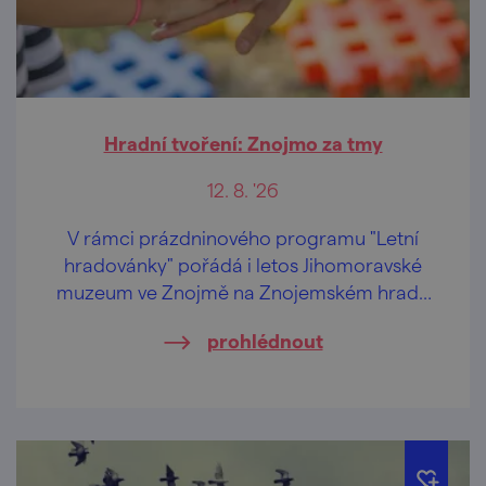
Hradní tvoření: Znojmo za tmy
12. 8. '26
V rámci prázdninového programu "Letní
hradovánky" pořádá i letos Jihomoravské
muzeum ve Znojmě na Znojemském hradě
speciální tvůrčí dílničky pro děti od 2 let a
prohlédnout
jejich pra/rodiče.