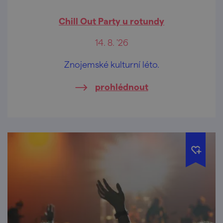
Chill Out Party u rotundy
14. 8. '26
Znojemské kulturní léto.
prohlédnout