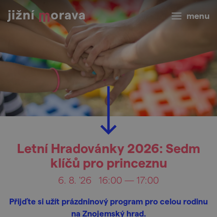
menu
Letní Hradovánky 2026: Sedm
klíčů pro princeznu
6. 8. '26
16:00 — 17:00
Přijďte si užít prázdninový program pro celou rodinu
na Znojemský hrad.