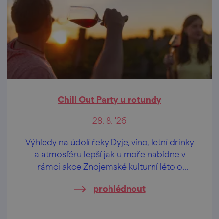
Chill Out Party u rotundy
28. 8. '26
Výhledy na údolí řeky Dyje, víno, letní drinky
a atmosféru lepší jak u moře nabídne v
rámci akce Znojemské kulturní léto o
prázdninách "odpočinková" hudební scéna
prohlédnout
u rotundy sv. Kateřiny v historickém centru
Znojma.