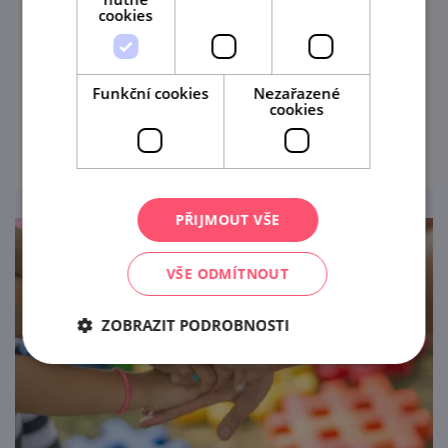
cookies
Vydejte se na autorskou večerní prohlídku
Znojemského hradu s podtitulem "Hrad ve
staletích".
Funkční cookies
Nezařazené
cookies
prohlédnout
PŘIJMOUT VŠE
VŠE ODMÍTNOUT
ZOBRAZIT PODROBNOSTI