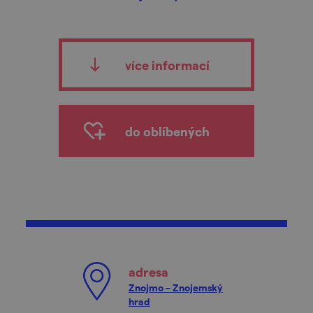
více informací
do oblíbených
adresa
Znojmo – Znojemský
hrad