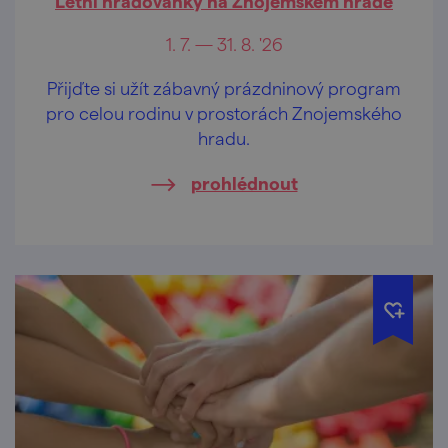
Letní hradovánky na Znojemském hradě
1. 7. — 31. 8. '26
Přijďte si užít zábavný prázdninový program
pro celou rodinu v prostorách Znojemského
hradu.
prohlédnout