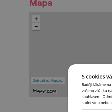
Mapa
+
−
S cookies vá
Zobrazit na Mapy.cz
Raději lákáme na
vašeho zážitku n
souhlasem. Odmítn
stolní víno nebo 