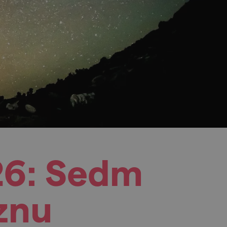
26: Sedm
znu