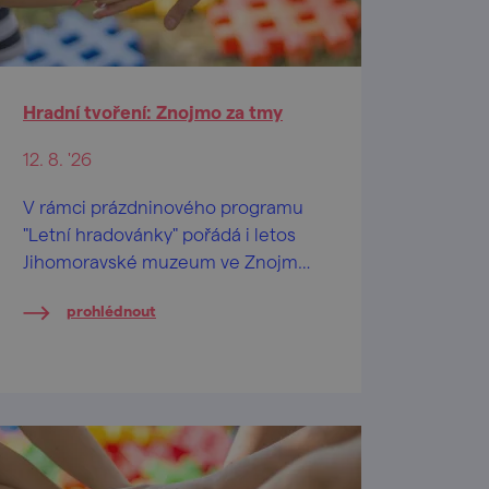
Hradní tvoření: Znojmo za tmy
12. 8. '26
V rámci prázdninového programu
"Letní hradovánky" pořádá i letos
Jihomoravské muzeum ve Znojmě
na Znojemském hradě speciální
prohlédnout
tvůrčí dílničky pro děti od 2 let a
jejich pra/rodiče.