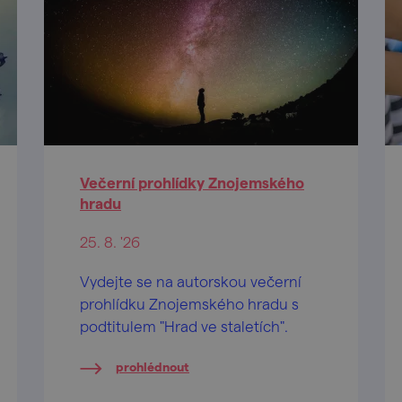
Večerní prohlídky Znojemského
hradu
25. 8. '26
Vydejte se na autorskou večerní
prohlídku Znojemského hradu s
podtitulem "Hrad ve staletích".
prohlédnout