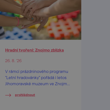
Hradní tvoření: Znojmo zblízka
26. 8. '26
V rámci prázdninového programu
"Letní hradovánky" pořádá i letos
Jihomoravské muzeum ve Znojmě
na Znojemském hradě speciální
prohlédnout
tvůrčí dílničky pro děti od 2 let a
jejich pra/rodiče.