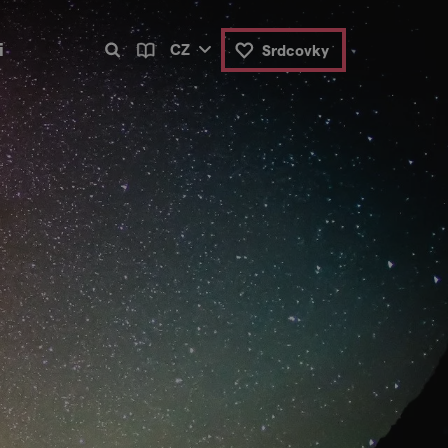
i
CZ
Srdcovky