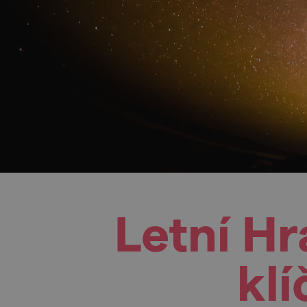
Letní H
kl