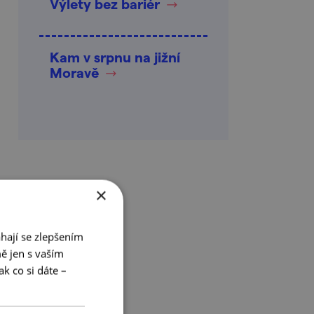
Výlety bez bariér
Kam v srpnu na jižní
Moravě
×
hají se zlepšením
ě jen s vaším
k co si dáte –