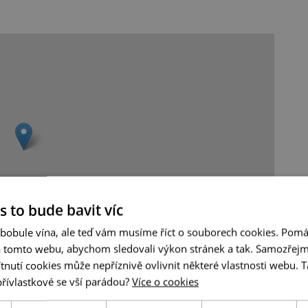
s to bude bavit víc
 bobule vína, ale teď vám musíme říct o souborech cookies. Pomá
a tomto webu, abychom sledovali výkon stránek a tak. Samozřejm
Leaflet
|
© Seznam.cz a.s. a další
utí cookies může nepříznivě ovlivnit některé vlastnosti webu. Ta
přívlastkové se vší parádou?
Více o cookies