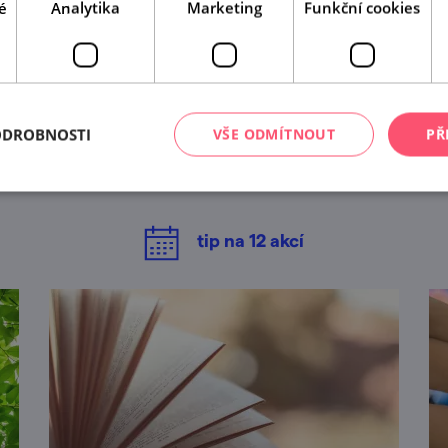
é
Analytika
Marketing
Funkční cookies
A tady už jste byli?
ODROBNOSTI
VŠE ODMÍTNOUT
PŘ
Našli jsme další akce, které by se vám mohly líbit.
Mrkněte na ně.
tip na
12
akcí