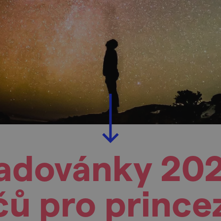
radovánky 20
íčů pro prince