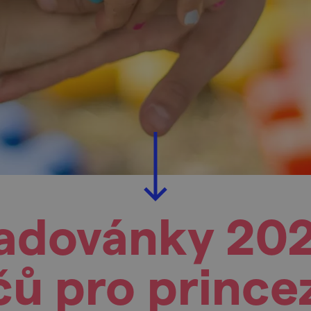
radovánky 20
íčů pro prince