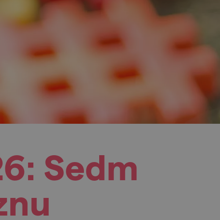
26: Sedm
znu