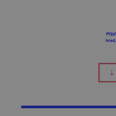
Přij
hrad