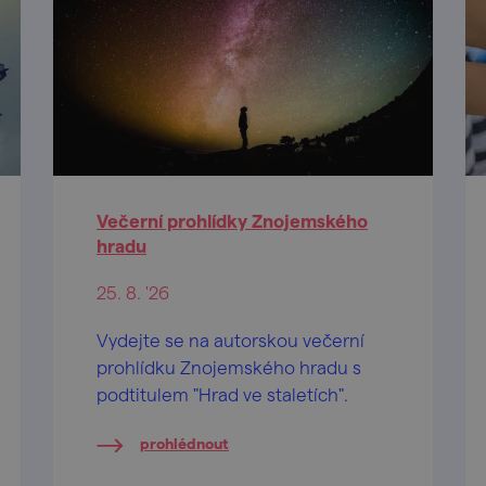
Večerní prohlídky Znojemského
hradu
25. 8. '26
Vydejte se na autorskou večerní
prohlídku Znojemského hradu s
podtitulem "Hrad ve staletích".
prohlédnout