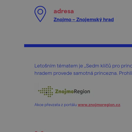
adresa
Znojmo – Znojemský hrad
Letošním tématem je „Sedm klíčů pro princ
hradem provede samotná princezna. Prohlíd
Akce převzata z portálu
www.znojmoregion.cz
.