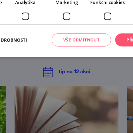
é
Analytika
Marketing
Funkční cookies
A tady už jste byli?
ODROBNOSTI
VŠE ODMÍTNOUT
PŘ
Našli jsme další akce, které by se vám mohly líbit.
Mrkněte na ně.
tip na
12
akcí