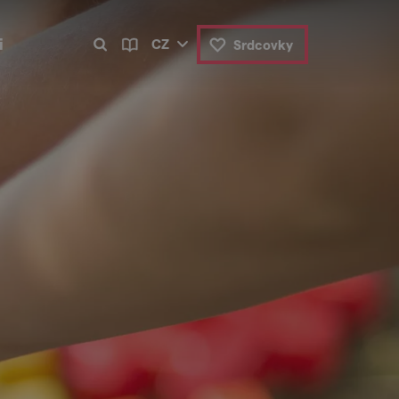
i
CZ
Srdcovky