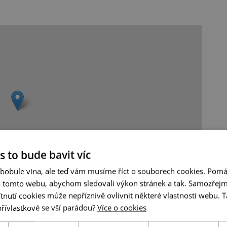
s to bude bavit víc
 bobule vína, ale teď vám musíme říct o souborech cookies. Pomá
a tomto webu, abychom sledovali výkon stránek a tak. Samozřejm
Leaflet
|
© Seznam.cz a.s. a další
utí cookies může nepříznivě ovlivnit některé vlastnosti webu. Ta
přívlastkové se vší parádou?
Více o cookies