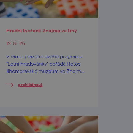
Hradní tvoření: Znojmo za tmy
12. 8. '26
V rámci prázdninového programu
"Letní hradovánky" pořádá i letos
Jihomoravské muzeum ve Znojmě
na Znojemském hradě speciální
prohlédnout
tvůrčí dílničky pro děti od 2 let a
jejich pra/rodiče.