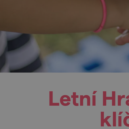
Letní H
kl