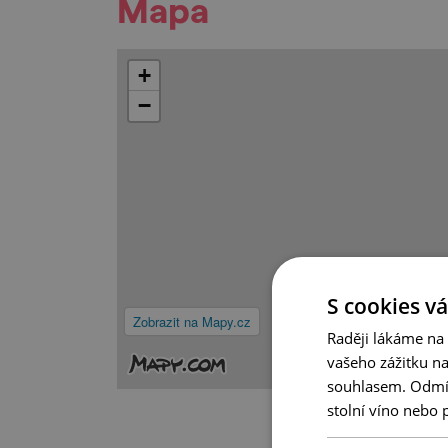
Mapa
+
−
S cookies vá
Zobrazit na Mapy.cz
Raději lákáme na
vašeho zážitku n
souhlasem. Odmítn
stolní víno nebo 