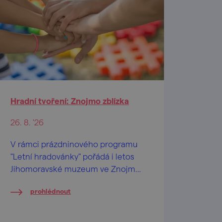
Hradní tvoření: Znojmo zblízka
26. 8. '26
V rámci prázdninového programu
"Letní hradovánky" pořádá i letos
Jihomoravské muzeum ve Znojmě
na Znojemském hradě speciální
prohlédnout
tvůrčí dílničky pro děti od 2 let a
jejich pra/rodiče.