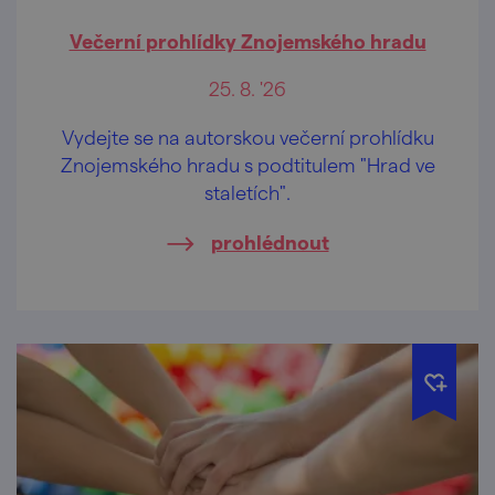
Večerní prohlídky Znojemského hradu
25. 8. '26
Vydejte se na autorskou večerní prohlídku
Znojemského hradu s podtitulem "Hrad ve
staletích".
prohlédnout