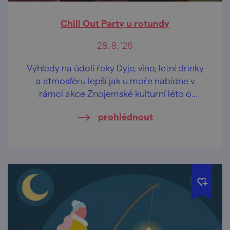
Chill Out Party u rotundy
28. 8. '26
Výhledy na údolí řeky Dyje, víno, letní drinky
a atmosféru lepší jak u moře nabídne v
rámci akce Znojemské kulturní léto o
prázdninách "odpočinková" hudební scéna
prohlédnout
u rotundy sv. Kateřiny v historickém centru
Znojma.