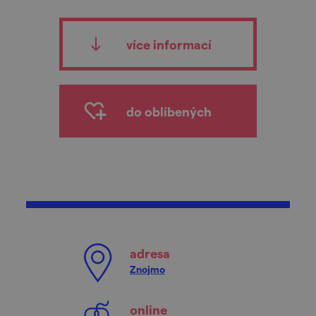
více informací
do oblíbených
adresa
Znojmo
online