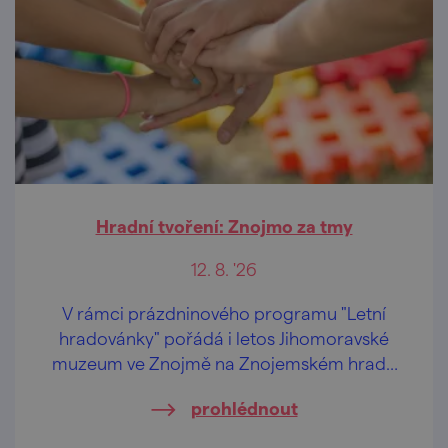
Hradní tvoření: Znojmo za tmy
12. 8. '26
V rámci prázdninového programu "Letní
hradovánky" pořádá i letos Jihomoravské
muzeum ve Znojmě na Znojemském hradě
speciální tvůrčí dílničky pro děti od 2 let a
prohlédnout
jejich pra/rodiče.