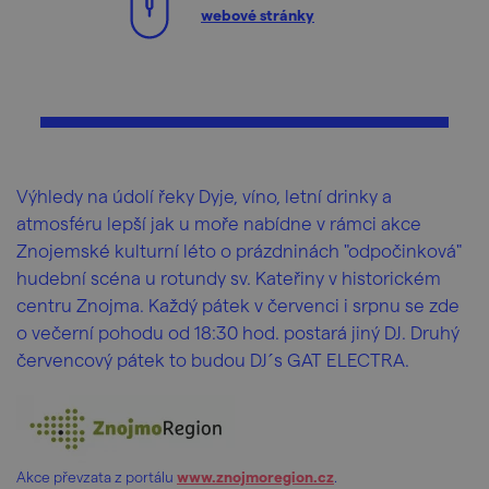
webové stránky
Výhledy na údolí řeky Dyje, víno, letní drinky a
atmosféru lepší jak u moře nabídne v rámci akce
Znojemské kulturní léto o prázdninách "odpočinková"
hudební scéna u rotundy sv. Kateřiny v historickém
centru Znojma. Každý pátek v červenci i srpnu se zde
o večerní pohodu od 18:30 hod. postará jiný DJ. Druhý
červencový pátek to budou DJ´s GAT ELECTRA.
Akce převzata z portálu
www.znojmoregion.cz
.