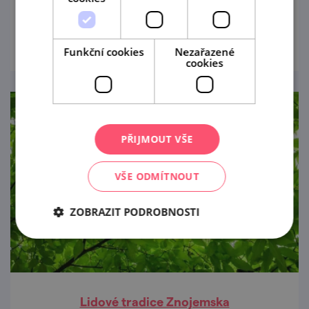
vyhlídkové terase u rotundy sv. Kateřiny.
prohlédnout
Funkční cookies
Nezařazené
cookies
PŘIJMOUT VŠE
VŠE ODMÍTNOUT
ZOBRAZIT PODROBNOSTI
Lidové tradice Znojemska