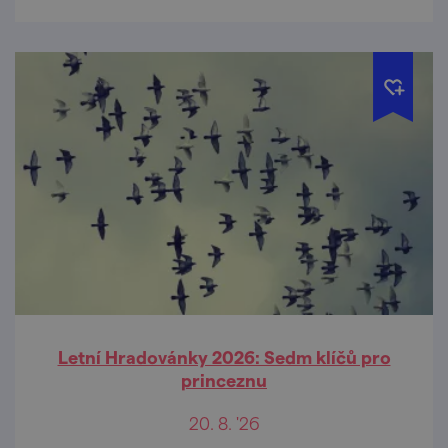
Letní Hradovánky 2026: Sedm klíčů pro
princeznu
20. 8. '26