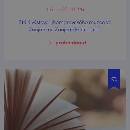
1. 5. — 25. 10. '26
Stálá výstava Jihomoravského muzea ve
Znojmě na Znojemském hradě.
prohlédnout