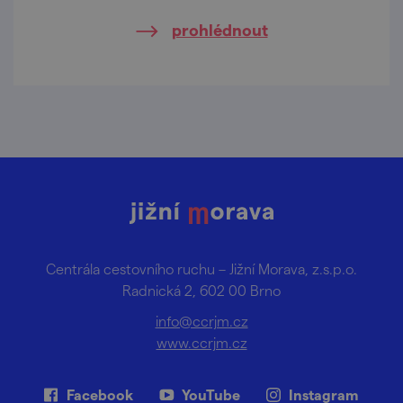
vystoupení šermířské skupiny ALBION.
prohlédnout
Centrála cestovního ruchu – Jižní Morava, z.s.p.o.
Radnická 2, 602 00 Brno
info@ccrjm.cz
www.ccrjm.cz
Facebook
YouTube
Instagram