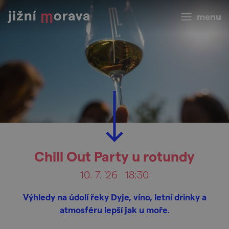
menu
Chill Out Party u rotundy
10. 7. '26
18:30
Výhledy na údolí řeky Dyje, víno, letní drinky a
atmosféru lepší jak u moře.