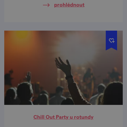
prohlédnout
Chill Out Party u rotundy