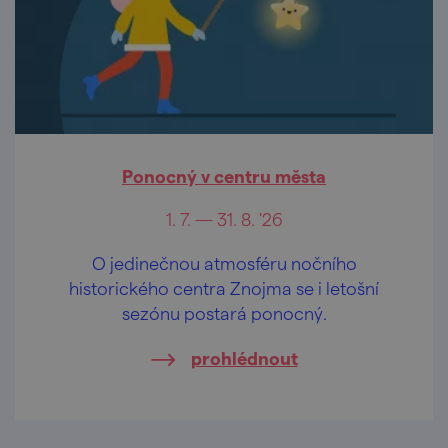
Ponocný v centru města
1. 7. — 31. 8. '26
O jedinečnou atmosféru nočního
historického centra Znojma se i letošní
sezónu postará ponocný.
prohlédnout