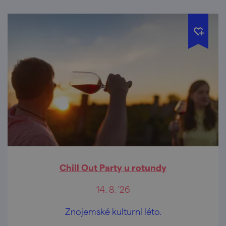
Chill Out Party u rotundy
14. 8. '26
Znojemské kulturní léto.