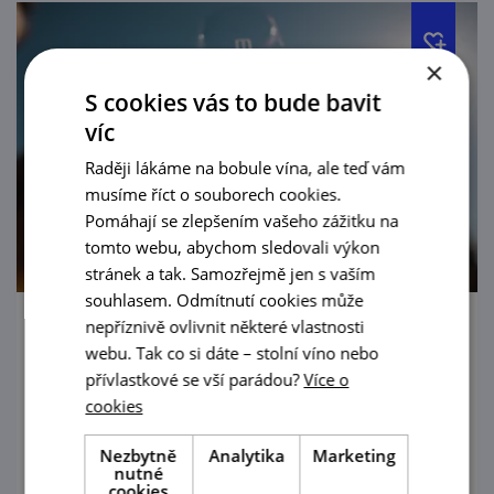
×
S cookies vás to bude bavit
víc
Raději lákáme na bobule vína, ale teď vám
musíme říct o souborech cookies.
Pomáhají se zlepšením vašeho zážitku na
tomto webu, abychom sledovali výkon
stránek a tak. Samozřejmě jen s vaším
souhlasem. Odmítnutí cookies může
nepříznivě ovlivnit některé vlastnosti
Festival Znojemských vín 2026
webu. Tak co si dáte – stolní víno nebo
přívlastkové se vší parádou?
Více o
5. 9. '26
cookies
Festival Znojemských vín proběhne i letos
Nezbytně
Analytika
Marketing
první zářijovou sobotu v samém srdci
nutné
historického centra města Znojma, a to na
cookies