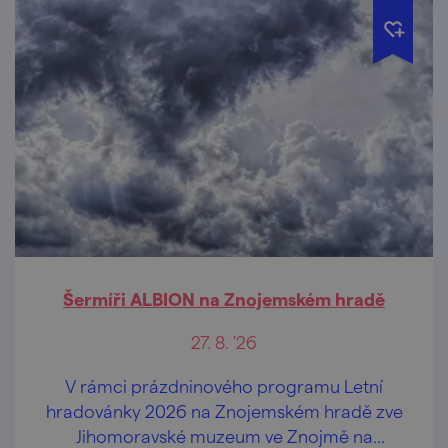
Šermíři ALBION na Znojemském hradě
27. 8. '26
V rámci prázdninového programu Letní
hradovánky 2026 na Znojemském hradě zve
Jihomoravské muzeum ve Znojmě na