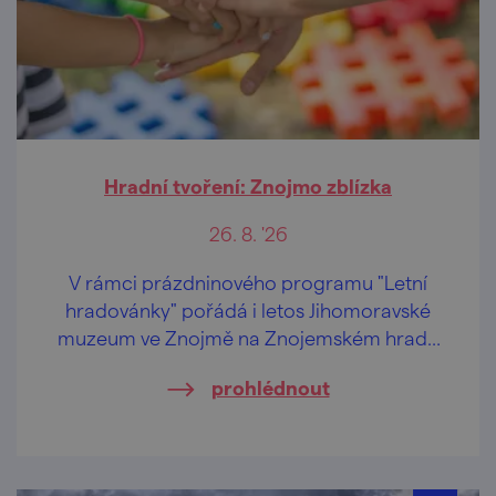
Hradní tvoření: Znojmo zblízka
26. 8. '26
V rámci prázdninového programu "Letní
hradovánky" pořádá i letos Jihomoravské
muzeum ve Znojmě na Znojemském hradě
speciální tvůrčí dílničky pro děti od 2 let a
prohlédnout
jejich pra/rodiče.