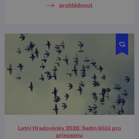
prohlédnout
jejich pra/rodiče.
Letní Hradovánky 2026: Sedm klíčů pro
princeznu