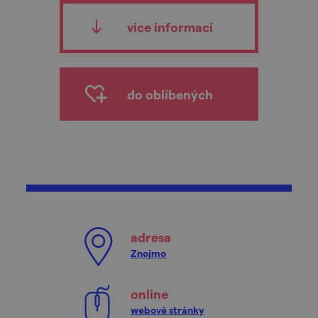
více informací
do oblíbených
adresa
Znojmo
online
webové stránky