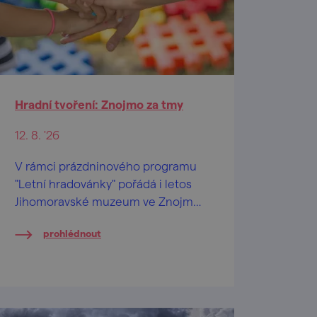
Hradní tvoření: Znojmo za tmy
12. 8. '26
V rámci prázdninového programu
"Letní hradovánky" pořádá i letos
Jihomoravské muzeum ve Znojmě
na Znojemském hradě speciální
prohlédnout
tvůrčí dílničky pro děti od 2 let a
jejich pra/rodiče.