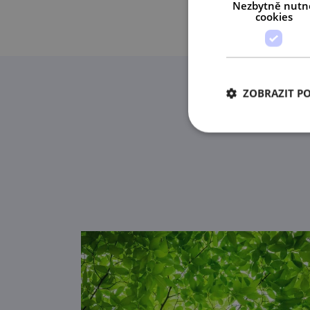
Nezbytně nutn
cookies
ZOBRAZIT P