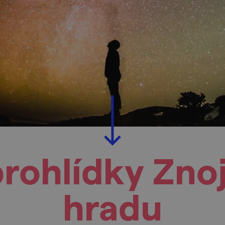
prohlídky Zn
hradu