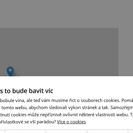
s to bude bavit víc
 bobule vína, ale teď vám musíme říct o souborech cookies. Pomá
a tomto webu, abychom sledovali výkon stránek a tak. Samozřejm
utí cookies může nepříznivě ovlivnit některé vlastnosti webu. Ta
přívlastkové se vší parádou?
Více o cookies
Leaflet
|
© Seznam.cz a.s. a další