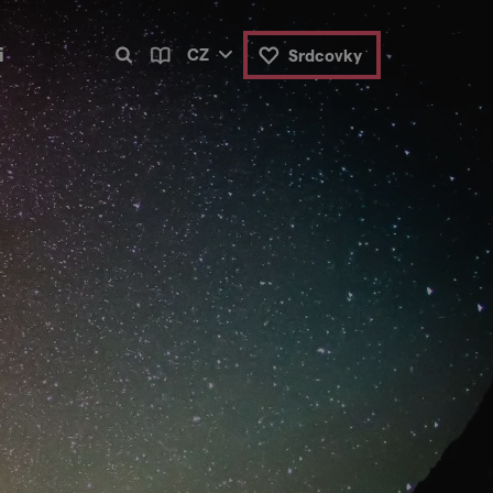
i
CZ
Srdcovky