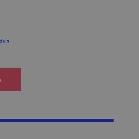
du s
h