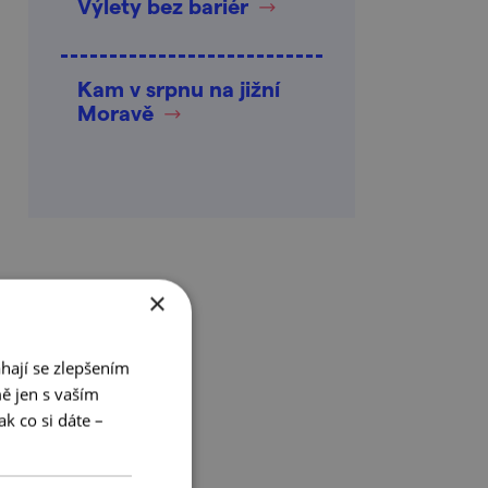
Výlety bez bariér
Kam v srpnu na jižní
Moravě
×
hají se zlepšením
ě jen s vaším
k co si dáte –