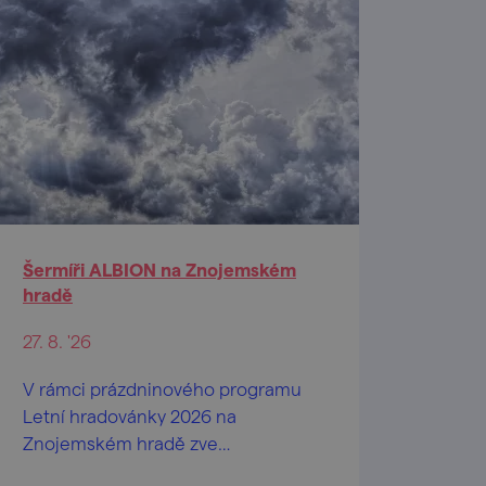
Šermíři ALBION na Znojemském
hradě
27. 8. '26
V rámci prázdninového programu
Letní hradovánky 2026 na
Znojemském hradě zve
Jihomoravské muzeum ve Znojmě