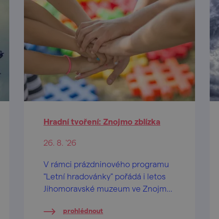
Hradní tvoření: Znojmo zblízka
26. 8. '26
V rámci prázdninového programu
"Letní hradovánky" pořádá i letos
Jihomoravské muzeum ve Znojmě
na Znojemském hradě speciální
prohlédnout
tvůrčí dílničky pro děti od 2 let a