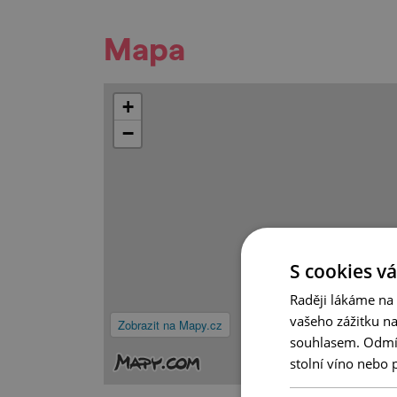
Mapa
+
−
S cookies vá
Raději lákáme na
vašeho zážitku n
Zobrazit na Mapy.cz
souhlasem. Odmítn
stolní víno nebo 