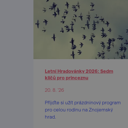
Letní Hradovánky 2026: Sedm
klíčů pro princeznu
20. 8. '26
Přijďte si užít prázdninový program
pro celou rodinu na Znojemský
hrad.