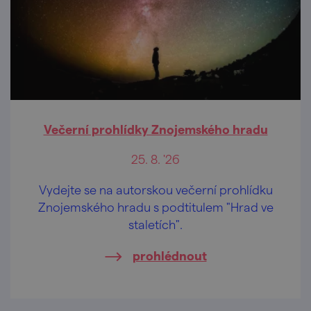
Večerní prohlídky Znojemského hradu
25. 8. '26
Vydejte se na autorskou večerní prohlídku
Znojemského hradu s podtitulem "Hrad ve
staletích".
prohlédnout