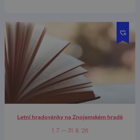
Letní hradovánky na Znojemském hradě
1. 7. — 31. 8. '26