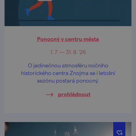
Ponocný v centru města
1. 7. — 31. 8. '26
O jedinečnou atmosféru nočního
historického centra Znojma se i letošní
sezónu postará ponocný.
prohlédnout