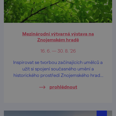
Mezinárodní výtvarná výstava na
Znojemském hradě
16. 6. — 30. 8. '26
Inspirovat se tvorbou začínajících umělců a
užít si spojení současného umění a
historického prostředí Znojemského hradu
můžete během výstavy, která započne 16.
prohlédnout
června a potrvá až do 30. srpna 2026.