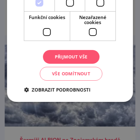
muzeum ve Znojmě na Znojemském hradě
speciální tvůrčí dílničky pro děti od 2 let a
prohlédnout
jejich pra/rodiče.
Funkční cookies
Nezařazené
cookies
PŘIJMOUT VŠE
VŠE ODMÍTNOUT
ZOBRAZIT PODROBNOSTI
Šermíři ALBION na Znojemském hradě