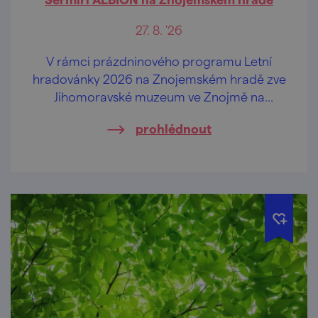
27. 8. '26
V rámci prázdninového programu Letní
hradovánky 2026 na Znojemském hradě zve
Jihomoravské muzeum ve Znojmě na
vystoupení šermířské skupiny ALBION.
prohlédnout