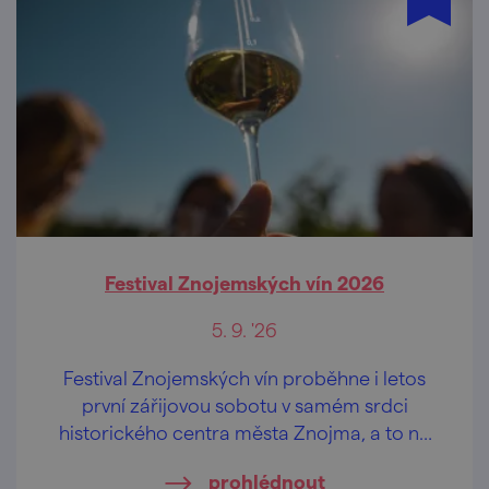
Festival Znojemských vín 2026
5. 9. '26
Festival Znojemských vín proběhne i letos
první zářijovou sobotu v samém srdci
historického centra města Znojma, a to na
vyhlídkové terase u rotundy sv. Kateřiny.
prohlédnout