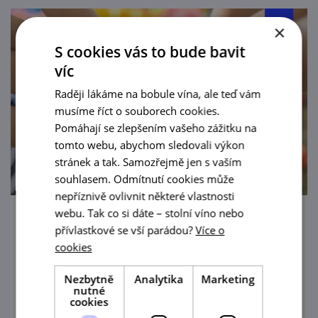
×
S cookies vás to bude bavit
víc
Raději lákáme na bobule vína, ale teď vám
musíme říct o souborech cookies.
Pomáhají se zlepšením vašeho zážitku na
tomto webu, abychom sledovali výkon
stránek a tak. Samozřejmě jen s vaším
souhlasem. Odmítnutí cookies může
nepříznivě ovlivnit některé vlastnosti
webu. Tak co si dáte – stolní víno nebo
Hradní tvoření: Znojmo zblízka
přívlastkové se vší parádou?
Více o
cookies
26. 8. '26
Nezbytně
Analytika
Marketing
V rámci prázdninového programu "Letní
nutné
cookies
hradovánky" pořádá i letos Jihomoravské