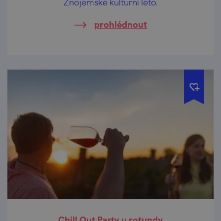
Znojemské kulturní léto.
prohlédnout
Chill Out Party u rotundy