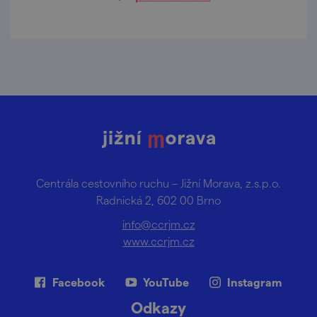
Centrála cestovního ruchu – Jižní Morava, z.s.p.o.
Radnická 2, 602 00 Brno
info@ccrjm.cz
www.ccrjm.cz
Facebook
YouTube
Instagram
Odkazy