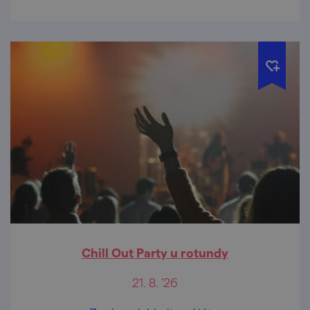
Chill Out Party u rotundy
21. 8. '26