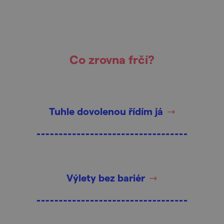
Co zrovna frčí?
Tuhle dovolenou řídím já
Výlety bez bariér