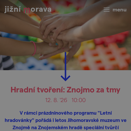
menu
Hradní tvoření: Znojmo za tmy
12. 8. '26
10:00
V rámci prázdninového programu "Letní
hradovánky" pořádá i letos Jihomoravské muzeum ve
Znojmě na Znojemském hradě speciální tvůrčí