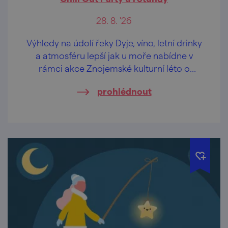
28. 8. '26
Výhledy na údolí řeky Dyje, víno, letní drinky
a atmosféru lepší jak u moře nabídne v
rámci akce Znojemské kulturní léto o
prázdninách "odpočinková" hudební scéna
prohlédnout
u rotundy sv. Kateřiny v historickém centru
Znojma.