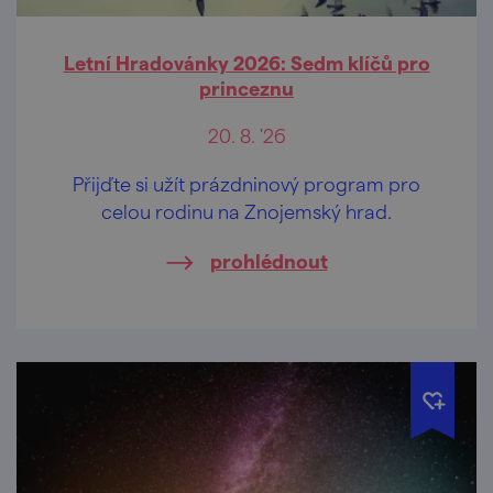
Letní Hradovánky 2026: Sedm klíčů pro
princeznu
20. 8. '26
Přijďte si užít prázdninový program pro
celou rodinu na Znojemský hrad.
prohlédnout