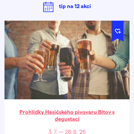
tip na
12
akcí
Prohlídky Hasičského pivovaru Bítov s
degustací
3. 7. — 28. 8. '26