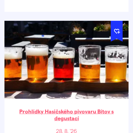
Prohlídky Hasičského pivovaru Bítov s
degustací
28. 8. '26