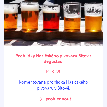
Prohlídky Hasičského pivovaru Bítov s
degustací
14. 8. '26
Komentovaná prohlídka Hasičského
pivovaru v Bítově.
prohlédnout