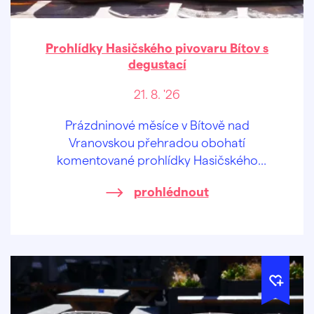
Prohlídky Hasičského pivovaru Bítov s
degustací
21. 8. '26
Prázdninové měsíce v Bítově nad
Vranovskou přehradou obohatí
komentované prohlídky Hasičského
pivovaru v centru obce.
prohlédnout