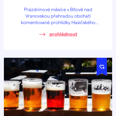
Prázdninové měsíce v Bítově nad
Vranovskou přehradou obohatí
komentované prohlídky Hasičského
pivovaru v centru obce.
prohlédnout