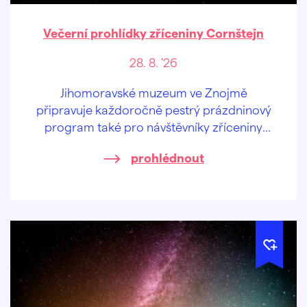
Večerní prohlídky zříceniny Cornštejn
28. 8. '26
Jihomoravské muzeum ve Znojmě
připravuje každoročně pestrý prázdninový
program také pro návštěvníky zříceniny
hradu Cornštejn nedaleko obce Bítov.
prohlédnout