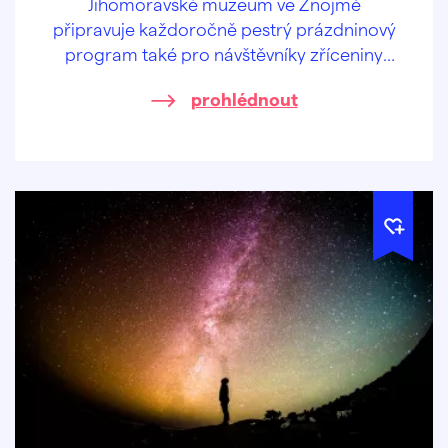
Jihomoravské muzeum ve Znojmě
připravuje každoročně pestrý prázdninový
program také pro návštěvníky zříceniny
hradu Cornštejn.
prohlédnout