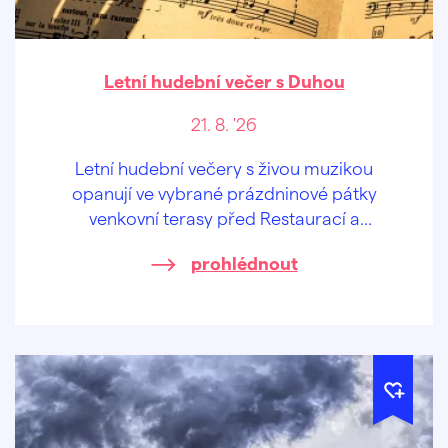
Letní hudební večer s Duhou
21. 8. '26
Letní hudební večery s živou muzikou
opanují ve vybrané prázdninové pátky
venkovní terasy před Restaurací a
penzionem U Tesařů i sousedním
prohlédnout
"sesterským" Hasičským pivovarem.