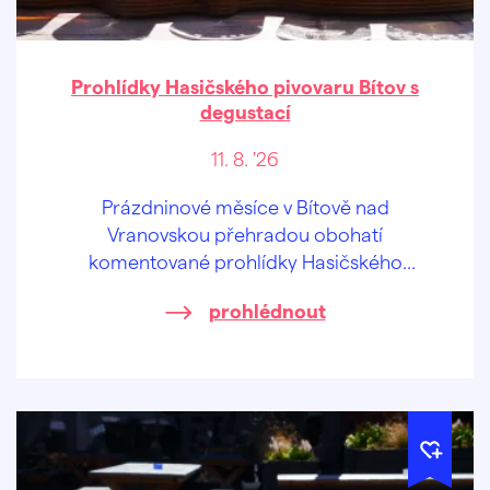
Prohlídky Hasičského pivovaru Bítov s
degustací
11. 8. '26
Prázdninové měsíce v Bítově nad
Vranovskou přehradou obohatí
komentované prohlídky Hasičského
pivovaru v centru obce.
prohlédnout