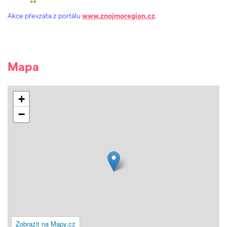
Akce převzata z portálu
www.znojmoregion.cz
.
Mapa
+
−
Zobrazit na Mapy.cz