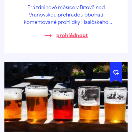
Prázdninové měsíce v Bítově nad
Vranovskou přehradou obohatí
komentované prohlídky Hasičského
pivovaru v centru obce.
prohlédnout