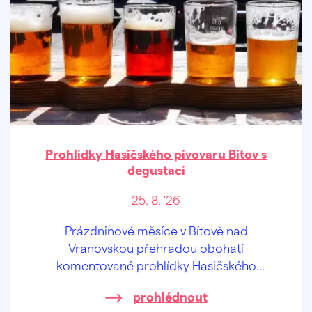
Prohlídky Hasičského pivovaru Bítov s
degustací
25. 8. '26
Prázdninové měsíce v Bítově nad
Vranovskou přehradou obohatí
komentované prohlídky Hasičského
pivovaru v centru obce.
prohlédnout