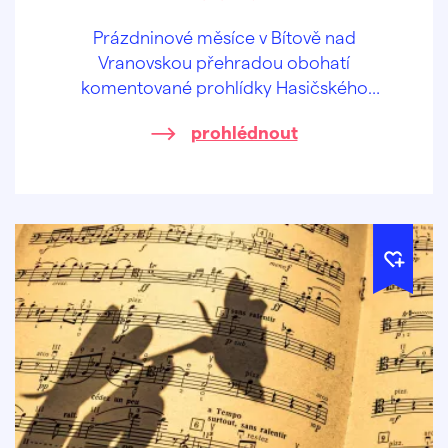
Prázdninové měsíce v Bítově nad
Vranovskou přehradou obohatí
komentované prohlídky Hasičského
pivovaru v centru obce.
prohlédnout