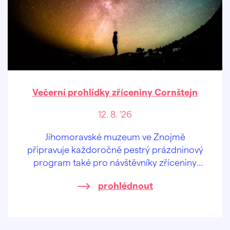
Večerní prohlídky zříceniny Cornštejn
12. 8. '26
Jihomoravské muzeum ve Znojmě
připravuje každoročně pestrý prázdninový
program také pro návštěvníky zříceniny
hradu Cornštejn nedaleko obce Bítov.
prohlédnout