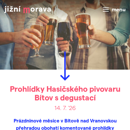
menu
Prohlídky Hasičského pivovaru
Bítov s degustací
14. 7. '26
Prázdninové měsíce v Bítově nad Vranovskou
přehradou obohatí komentované prohlídky