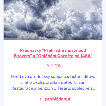
Přednášky "Přehradní mosty pod
Bítovem" a "Obléhání Cornštejna 1464"
18. 9. '26
Hned dvě přednášky spojené s historií Bítova
a jeho okolí pořádá v pátek 18. září
Restaurace a penzion U Tesařů, společně se
sesterským Hasičským pivovarem Bítov.
prohlédnout