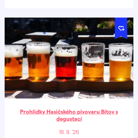
Prohlídky Hasičského pivovaru Bítov s
degustací
18. 8. '26