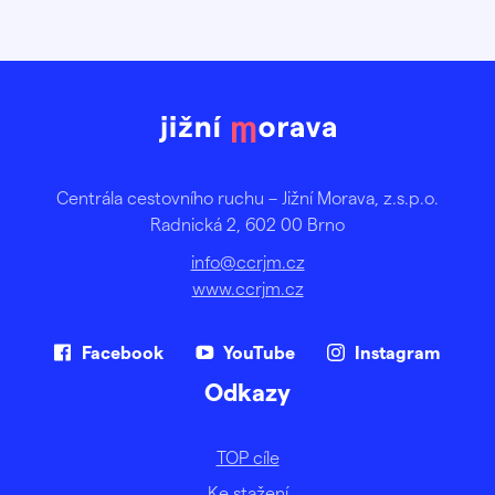
Centrála cestovního ruchu – Jižní Morava, z.s.p.o.
Radnická 2, 602 00 Brno
info@ccrjm.cz
www.ccrjm.cz
Facebook
YouTube
Instagram
Odkazy
TOP cíle
Ke stažení