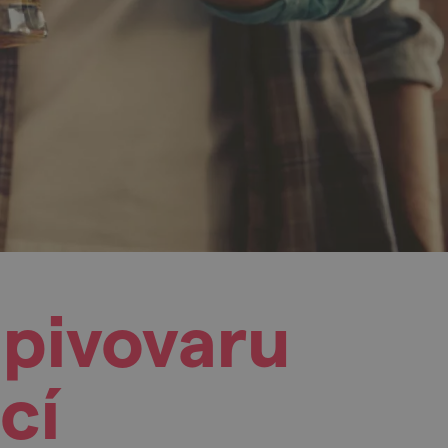
 pivovaru
cí