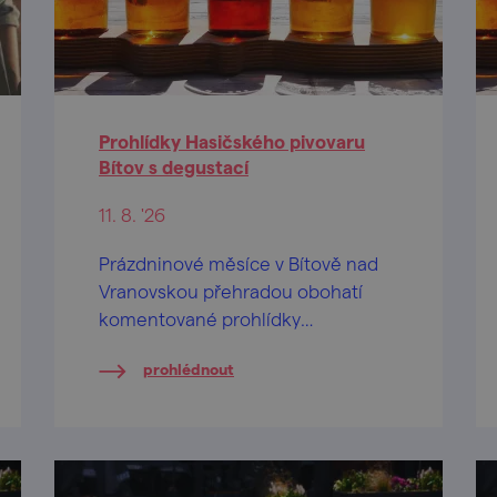
Prohlídky Hasičského pivovaru
Bítov s degustací
11. 8. '26
Prázdninové měsíce v Bítově nad
Vranovskou přehradou obohatí
komentované prohlídky
Hasičského pivovaru v centru
prohlédnout
obce.