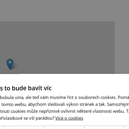
s to bude bavit víc
 bobule vína, ale teď vám musíme říct o souborech cookies. Pomá
a tomto webu, abychom sledovali výkon stránek a tak. Samozřejm
utí cookies může nepříznivě ovlivnit některé vlastnosti webu. Ta
Leaflet
|
© Seznam.cz a.s. a další
přívlastkové se vší parádou?
Více o cookies