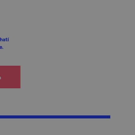
hatí
e.
h