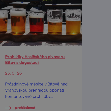
Prohlídky Hasičského pivovaru
Bítov s degustací
25. 8. '26
Prázdninové měsíce v Bítově nad
Vranovskou přehradou obohatí
komentované prohlídky
Hasičského pivovaru v centru
prohlédnout
obce.