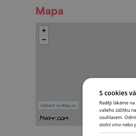
Mapa
+
−
S cookies vá
Raději lákáme na
Zobrazit na Mapy.cz
vašeho zážitku n
souhlasem. Odmítn
stolní víno nebo 