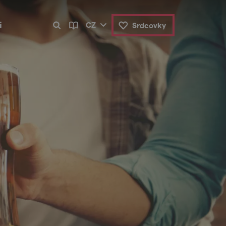
i
CZ
Srdcovky