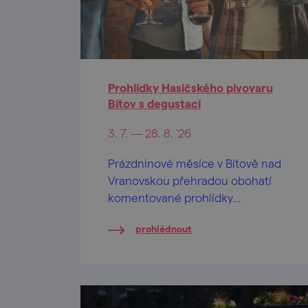
Prohlídky Hasičského pivovaru
Bítov s degustací
3. 7. — 28. 8. '26
Prázdninové měsíce v Bítově nad
Vranovskou přehradou obohatí
komentované prohlídky
Hasičského pivovaru v centru
prohlédnout
obce.