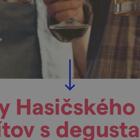
y Hasičského
ítov s degusta