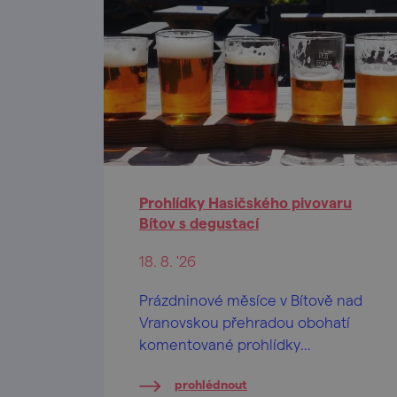
Prohlídky Hasičského pivovaru
Bítov s degustací
18. 8. '26
Prázdninové měsíce v Bítově nad
Vranovskou přehradou obohatí
komentované prohlídky
Hasičského pivovaru v centru
prohlédnout
obce.