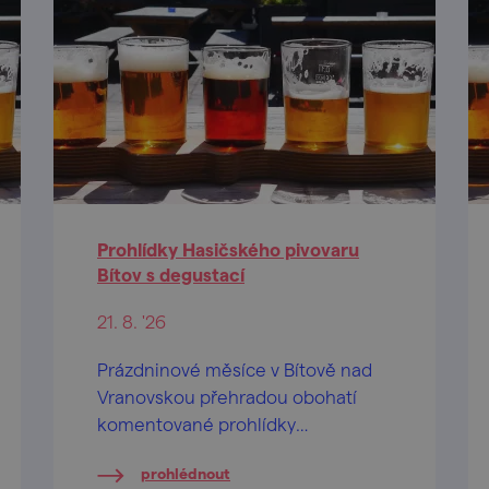
Prohlídky Hasičského pivovaru
Bítov s degustací
21. 8. '26
Prázdninové měsíce v Bítově nad
Vranovskou přehradou obohatí
komentované prohlídky
Hasičského pivovaru v centru
prohlédnout
obce.