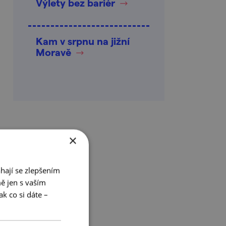
Výlety bez bariér
Kam v srpnu na jižní
Moravě
×
hají se zlepšením
ě jen s vaším
k co si dáte –