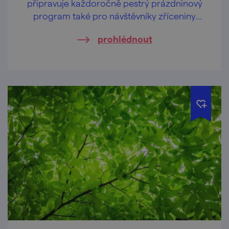
připravuje každoročně pestrý prázdninový
program také pro návštěvníky zříceniny
hradu Cornštejn nedaleko obce Bítov.
prohlédnout