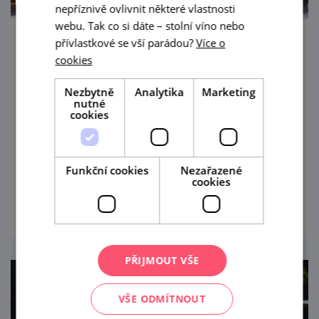
nepříznivě ovlivnit některé vlastnosti
webu. Tak co si dáte – stolní víno nebo
přívlastkové se vší parádou?
Více o
Prohlídky Hasičského pivovaru Bítov s
cookies
degustací
Nezbytně
Analytika
Marketing
21. 8. '26
nutné
cookies
Prázdninové měsíce v Bítově nad
Vranovskou přehradou obohatí
komentované prohlídky Hasičského
Funkční cookies
Nezařazené
pivovaru v centru obce.
cookies
prohlédnout
PŘIJMOUT VŠE
VŠE ODMÍTNOUT