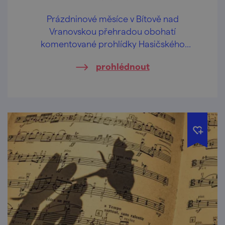
Prázdninové měsíce v Bítově nad
Vranovskou přehradou obohatí
komentované prohlídky Hasičského
pivovaru v centru obce.
prohlédnout