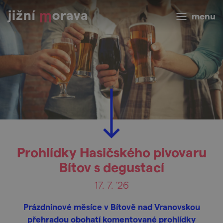
menu
Prohlídky Hasičského pivovaru
Bítov s degustací
17. 7. '26
Prázdninové měsíce v Bítově nad Vranovskou
přehradou obohatí komentované prohlídky