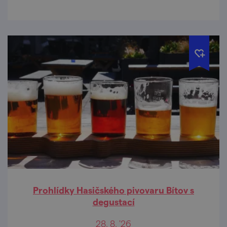
Prohlídky Hasičského pivovaru Bítov s
degustací
28. 8. '26