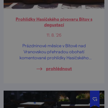
Prohlídky Hasičského pivovaru Bítov s
degustací
11. 8. '26
Prázdninové měsíce v Bítově nad
Vranovskou přehradou obohatí
komentované prohlídky Hasičského
pivovaru v centru obce.
prohlédnout