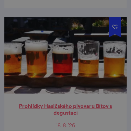
Prohlídky Hasičského pivovaru Bítov s
degustací
18. 8. '26