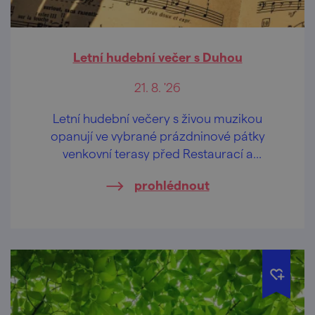
Letní hudební večer s Duhou
21. 8. '26
Letní hudební večery s živou muzikou
opanují ve vybrané prázdninové pátky
venkovní terasy před Restaurací a
penzionem U Tesařů i sousedním
prohlédnout
"sesterským" Hasičským pivovarem.