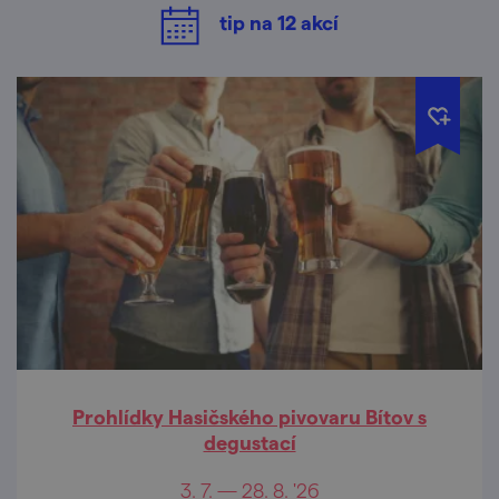
tip na
12
akcí
Prohlídky Hasičského pivovaru Bítov s
degustací
3. 7. — 28. 8. '26