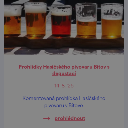
Prohlídky Hasičského pivovaru Bítov s
degustací
14. 8. '26
Komentovaná prohlídka Hasičského
pivovaru v Bítově.
prohlédnout