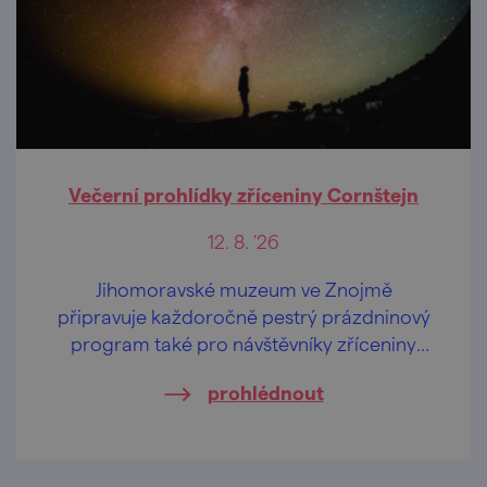
Večerní prohlídky zříceniny Cornštejn
12. 8. '26
Jihomoravské muzeum ve Znojmě
připravuje každoročně pestrý prázdninový
program také pro návštěvníky zříceniny
hradu Cornštejn nedaleko obce Bítov.
prohlédnout