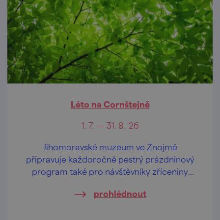
Léto na Cornštejně
1. 7. — 31. 8. '26
Jihomoravské muzeum ve Znojmě
připravuje každoročně pestrý prázdninový
program také pro návštěvníky zříceniny
hradu Cornštejn.
prohlédnout