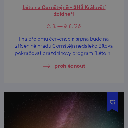
Léto na Cornštejně – SHŠ Královští
žoldnéři
2. 8. — 9. 8. '26
I na přelomu července a srpna bude na
zřícenině hradu Cornštějn nedaleko Bítova
pokračovat prázdninový program "Léto na
Cornštejně"
prohlédnout