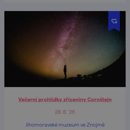
Večerní prohlídky zříceniny Cornštejn
28. 8. '26
Jihomoravské muzeum ve Znojmě