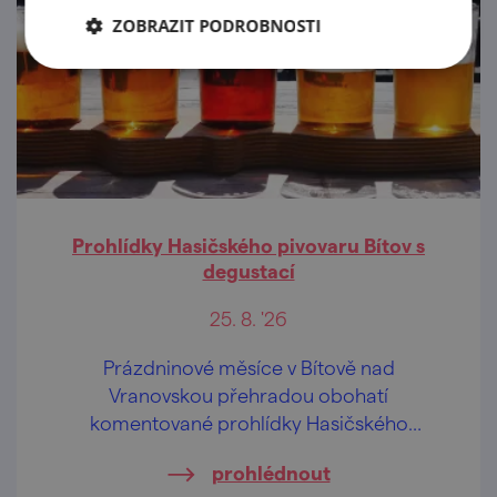
ZOBRAZIT PODROBNOSTI
Prohlídky Hasičského pivovaru Bítov s
degustací
25. 8. '26
Prázdninové měsíce v Bítově nad
Vranovskou přehradou obohatí
komentované prohlídky Hasičského
pivovaru v centru obce.
prohlédnout