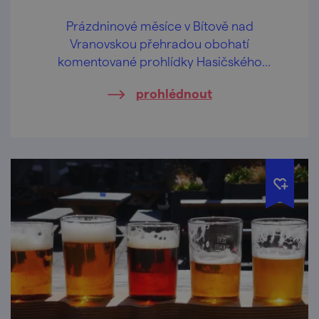
Prázdninové měsíce v Bítově nad
Vranovskou přehradou obohatí
komentované prohlídky Hasičského
pivovaru v centru obce.
prohlédnout