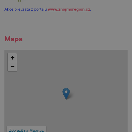
Akce převzata z portálu
www.znojmoregion.cz
.
Mapa
+
−
Zobrazit na Mapy.cz