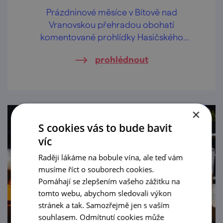
Prázdninové měsíce v Bítově nad
Vranovskou přehradou obohatí
komentované prohlídky Hasičského
pivovaru v centru obce.
prohlédnout
×
S cookies vás to bude bavit
víc
Raději lákáme na bobule vína, ale teď vám
musíme říct o souborech cookies.
Pomáhají se zlepšením vašeho zážitku na
tomto webu, abychom sledovali výkon
stránek a tak. Samozřejmě jen s vaším
souhlasem. Odmítnutí cookies může