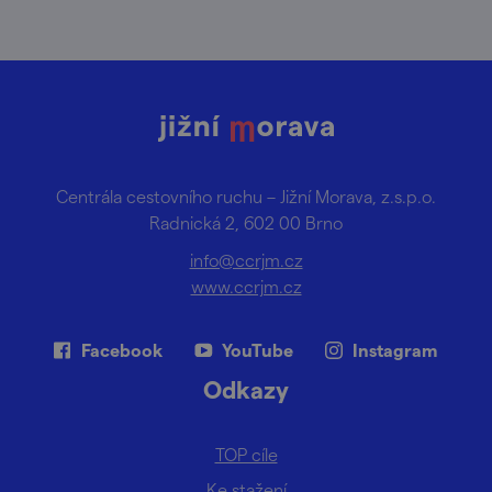
Centrála cestovního ruchu – Jižní Morava, z.s.p.o.
Radnická 2, 602 00 Brno
info@ccrjm.cz
www.ccrjm.cz
Facebook
YouTube
Instagram
Odkazy
TOP cíle
Ke stažení