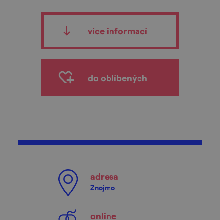
více informací
do oblíbených
adresa
Znojmo
online