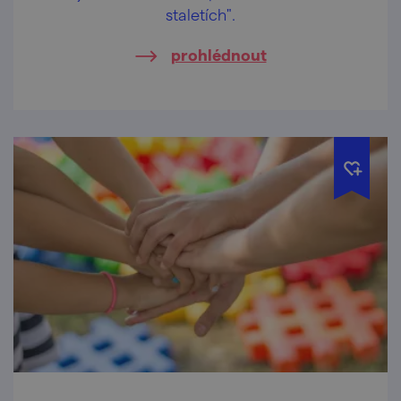
staletích".
prohlédnout