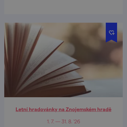
Letní hradovánky na Znojemském hradě
1. 7. — 31. 8. '26