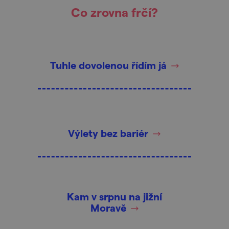
Co zrovna frčí?
Tuhle dovolenou řídím já
Výlety bez bariér
Kam v srpnu na jižní
Moravě