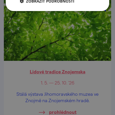
ZOBRAZIT PODROBNOSTI
Lidové tradice Znojemska
1. 5. — 25. 10. '26
Stálá výstava Jihomoravského muzea ve
Znojmě na Znojemském hradě.
prohlédnout