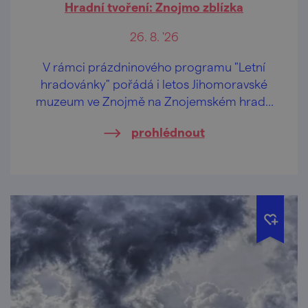
Hradní tvoření: Znojmo zblízka
26. 8. '26
V rámci prázdninového programu "Letní
hradovánky" pořádá i letos Jihomoravské
muzeum ve Znojmě na Znojemském hradě
speciální tvůrčí dílničky pro děti od 2 let a
prohlédnout
jejich pra/rodiče.