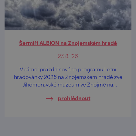
Šermíři ALBION na Znojemském hradě
27. 8. '26
V rámci prázdninového programu Letní
hradovánky 2026 na Znojemském hradě zve
Jihomoravské muzeum ve Znojmě na
vystoupení šermířské skupiny ALBION.
prohlédnout