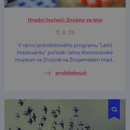
Hradní tvoření: Znojmo za tmy
12. 8. '26
V rámci prázdninového programu "Letní
hradovánky" pořádá i letos Jihomoravské
muzeum ve Znojmě na Znojemském hradě
speciální tvůrčí dílničky pro děti od 2 let a
prohlédnout
jejich pra/rodiče.