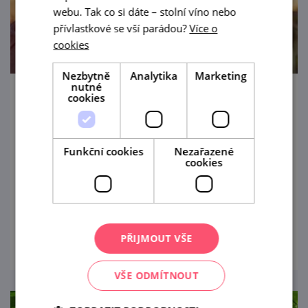
webu. Tak co si dáte – stolní víno nebo
přívlastkové se vší parádou?
Více o
cookies
Nezbytně
Analytika
Marketing
nutné
cookies
Chill Out Party u rotundy
28. 8. '26
Funkční cookies
Nezařazené
Výhledy na údolí řeky Dyje, víno, letní drinky
cookies
a atmosféru lepší jak u moře nabídne v
rámci akce Znojemské kulturní léto o
prázdninách "odpočinková" hudební scéna
prohlédnout
u rotundy sv. Kateřiny v historickém centru
PŘIJMOUT VŠE
Znojma.
VŠE ODMÍTNOUT