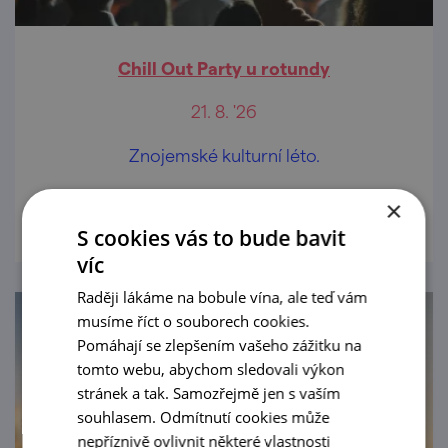
Chill Out Party u rotundy
21. 8. '26
Znojemské kulturní léto.
prohlédnout
×
S cookies vás to bude bavit
víc
Raději lákáme na bobule vína, ale teď vám
musíme říct o souborech cookies.
Pomáhají se zlepšením vašeho zážitku na
tomto webu, abychom sledovali výkon
stránek a tak. Samozřejmě jen s vaším
souhlasem. Odmítnutí cookies může
nepříznivě ovlivnit některé vlastnosti