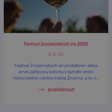
Festival Znojemských vín 2026
5. 9. '26
Festival Znojemských vín proběhne i letos
první zářijovou sobotu v samém srdci
historického centra města Znojma, a to na
vyhlídkové terase u rotundy sv. Kateřiny.
prohlédnout