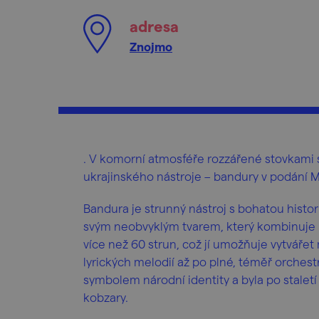
adresa
Znojmo
. V komorní atmosféře rozzářené stovkami 
ukrajinského nástroje – bandury v podání M
Bandura je strunný nástroj s bohatou histor
svým neobvyklým tvarem, který kombinuje p
více než 60 strun, což jí umožňuje vytvář
lyrických melodií až po plné, téměř orchestr
symbolem národní identity a byla po staletí
kobzary.