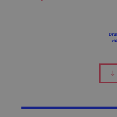
Druh
zá