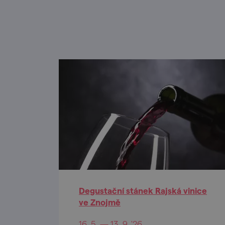
Degustační stánek Rajská vinice
ve Znojmě
16. 5. — 13. 9. '26