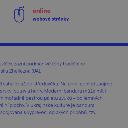
online
webové stránky
svíček zazní podmanivé tóny tradičního
aiia Zheliezna (UA).
ií sahající až do středověku. Na první pohled zaujme
rvky loutny a harfy. Moderní bandura může mít i
et mimořádně pestrou paletu zvuků – od jemných,
ální plochy. V ukrajinské kultuře je bandura
 spojována s vypravěči epických příběhů, tzv.