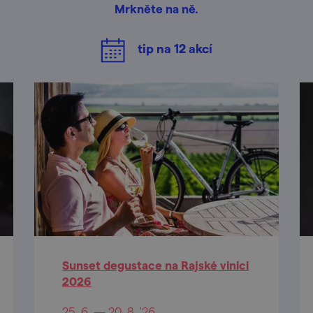
Mrkněte na ně.
tip na
12
akcí
Sunset degustace na Rajské vinici
2026
25. 6. — 20. 8. '26