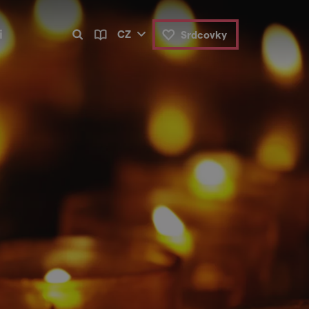
i
CZ
Srdcovky