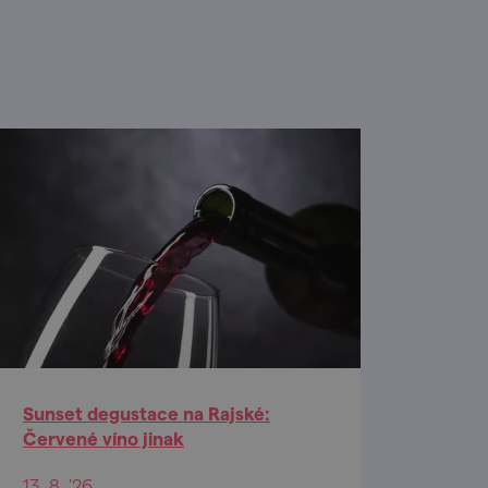
Sunset degustace na Rajské:
Červené víno jinak
13. 8. '26