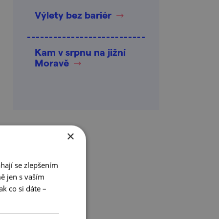
Výlety bez bariér
Kam v srpnu na jižní
Moravě
×
hají se zlepšením
ě jen s vaším
k co si dáte –