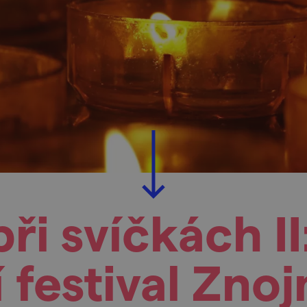
ři svíčkách I
 festival Zno