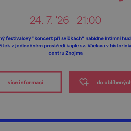
24. 7. '26
21:00
ý festivalový "koncert při svíčkách" nabídne intimní hu
žitek v jedinečném prostředí kaple sv. Václava v historic
centru Znojma
více informací
do oblíbenýc