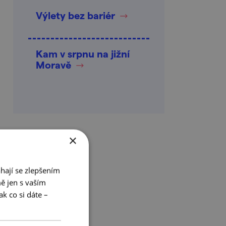
Výlety bez bariér
Kam v srpnu na jižní
Moravě
×
hají se zlepšením
ě jen s vaším
k co si dáte –