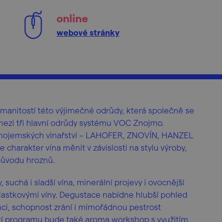
online
webové stránky
manitostí této výjimečné odrůdy, která společně se
ezi tři hlavní odrůdy systému VOC Znojmo.
 znojemských vinařství – LAHOFER, ZNOVÍN, HANZEL
harakter vína měnit v závislosti na stylu výroby,
původu hroznů.
, suchá i sladší vína, minerální projevy i ovocnější
řívlastkovými víny. Degustace nabídne hlubší pohled
nci, schopnost zrání i mimořádnou pestrost
tí programu bude také aroma workshop s využitím