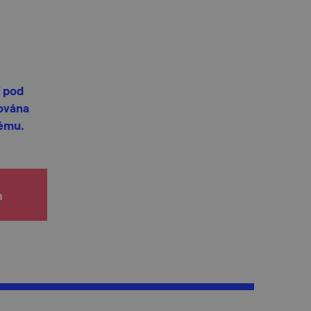
í pod
ována
kému.
h