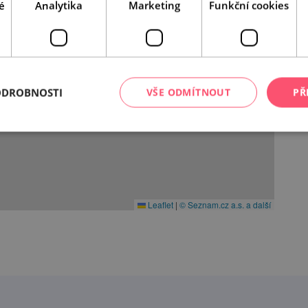
é
Analytika
Marketing
Funkční cookies
ODROBNOSTI
VŠE ODMÍTNOUT
PŘ
Leaflet
|
© Seznam.cz a.s. a další