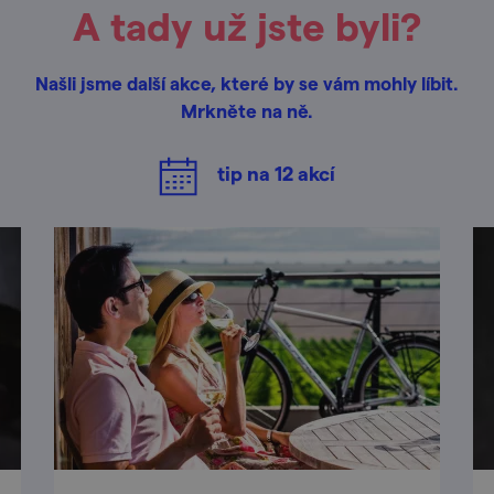
A tady už jste byli?
Našli jsme další akce, které by se vám mohly líbit.
Mrkněte na ně.
tip na
12
akcí