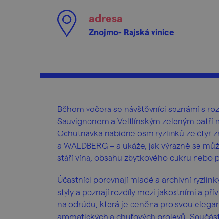
adresa
Znojmo- Rajská vinice
Během večera se návštěvníci seznámí s roz
Sauvignonem a Veltlínským zeleným patří m
Ochutnávka nabídne osm ryzlinků ze čtyř
a WALDBERG – a ukáže, jak výrazně se může c
stáří vína, obsahu zbytkového cukru nebo 
Účastníci porovnají mladé a archivní ryzlinky
styly a poznají rozdíly mezi jakostními a p
na odrůdu, která je ceněna pro svou elega
aromatických a chuťových projevů. Součás