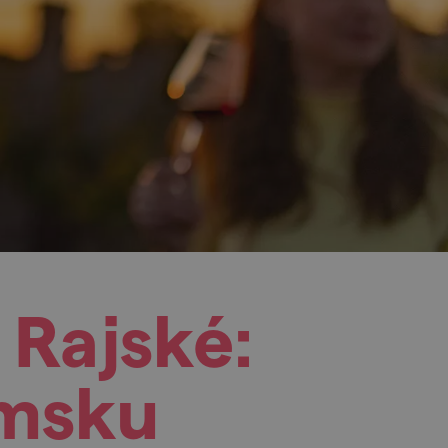
 Rajské:
emsku