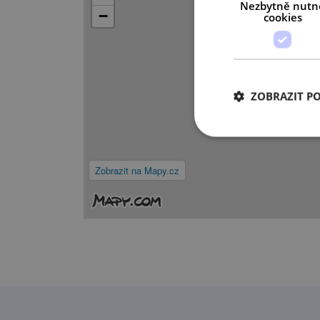
Nezbytně nutn
−
cookies
ZOBRAZIT P
Zobrazit na Mapy.cz