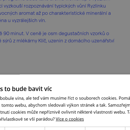
níci vyzkouší rozpoznávání typických vůní Ryzlinku
vocných aromat až po charakteristické minerální a
na u vyzrálejších vín.
ně 90 minut. V ceně je osm degustačních vzorků o
 sýrů z mlékárny Klíč, uzenin z domácího uzenářství
s to bude bavit víc
 bobule vína, ale teď vám musíme říct o souborech cookies. Pomá
a tomto webu, abychom sledovali výkon stránek a tak. Samozřejm
utí cookies může nepříznivě ovlivnit některé vlastnosti webu. Ta
přívlastkové se vší parádou?
Více o cookies