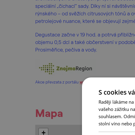
speciální „čichací“ sady. Díky ní si návštěv
rýnského – od svěžích citrusových tónů a o
petrolejové nuance, které se objevují zejmé
Degustace začne v 19 hod. a potrvá přibliž
objemu 0,5 dcl a také občerstvení v podobě
Prosiměřice, pečiva a vody.
Akce převzata z portálu
www.znojmoregion.cz
.
S cookies vá
Raději lákáme na
vašeho zážitku n
Mapa
souhlasem. Odmítn
stolní víno nebo 
+