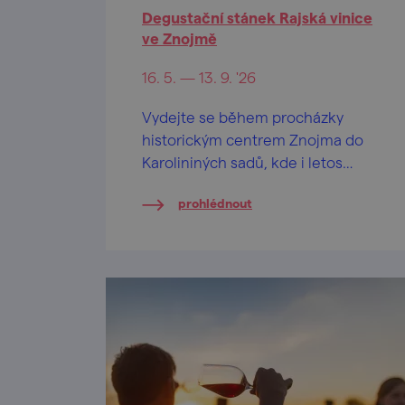
Degustační stánek Rajská vinice
ve Znojmě
16. 5. — 13. 9. '26
Vydejte se během procházky
historickým centrem Znojma do
Karolininých sadů, kde i letos
otevřel svou sezonu degustační
prohlédnout
stánek Rajská vinice spravovaná
Vinařství LAHOFER.