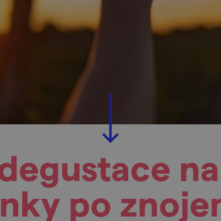
degustace na
inky po znoj