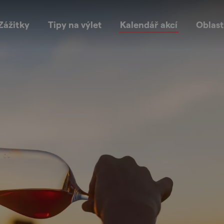
Zážitky
Tipy na výlet
Kalendář akcí
Oblast