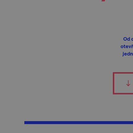
Od c
otev
jedn