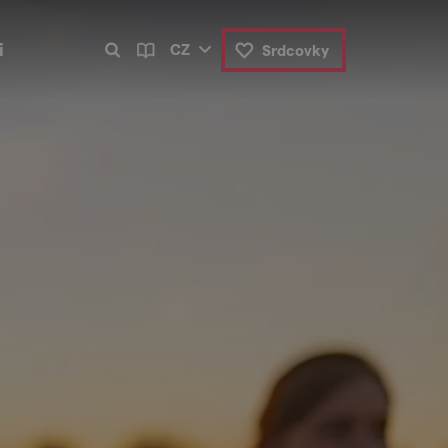
i
CZ
Srdcovky