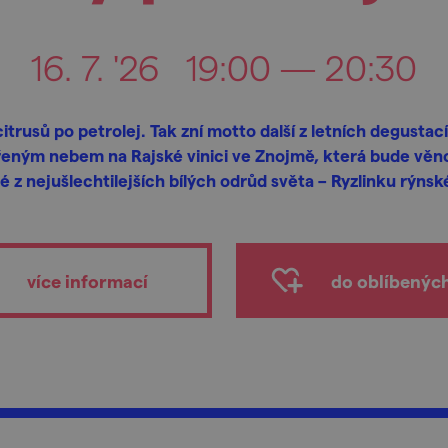
16. 7. '26
19:00 — 20:30
itrusů po petrolej. Tak zní motto další z letních degustac
řeným nebem na Rajské vinici ve Znojmě, která bude věn
é z nejušlechtilejších bílých odrůd světa – Ryzlinku rýns
více informací
do oblíbenýc