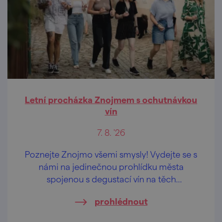
Letní procházka Znojmem s ochutnávkou
vín
7. 8. '26
Poznejte Znojmo všemi smysly! Vydejte se s
námi na jedinečnou prohlídku města
spojenou s degustací vín na těch
nejkrásnějších vyhlídkách Znojma.
prohlédnout