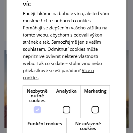
víc
Morava není jen o bílém.
Raději lákáme na bobule vína, ale teď vám
musíme říct o souborech cookies.
prohlédnout
Pomáhají se zlepšením vašeho zážitku na
tomto webu, abychom sledovali výkon
stránek a tak. Samozřejmě jen s vaším
souhlasem. Odmítnutí cookies může
nepříznivě ovlivnit některé vlastnosti
webu. Tak co si dáte – stolní víno nebo
přívlastkové se vší parádou?
Více o
cookies
Nezbytně
Analytika
Marketing
nutné
cookies
Funkční cookies
Nezařazené
cookies