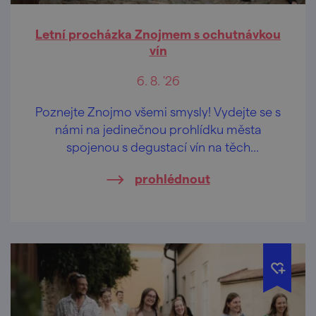
Letní procházka Znojmem s ochutnávkou
vín
6. 8. '26
Poznejte Znojmo všemi smysly! Vydejte se s
námi na jedinečnou prohlídku města
spojenou s degustací vín na těch
nejkrásnějších vyhlídkách Znojma.
prohlédnout