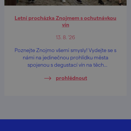
Letní procházka Znojmem s ochutnávkou
vín
13. 8. '26
Poznejte Znojmo všemi smysly! Vydejte se s
námi na jedinečnou prohlídku města
spojenou s degustací vín na těch
nejkrásnějších vyhlídkách Znojma.
prohlédnout