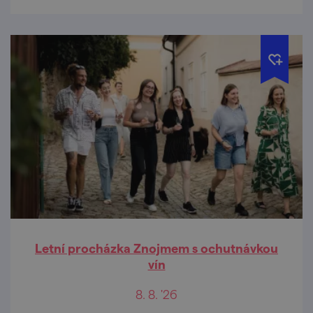
Letní procházka Znojmem s ochutnávkou
vín
8. 8. '26