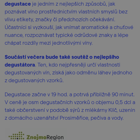
degustace
je jedním z nejlepších způsobů, jak
poznávat víno prostřednictvím vlastních smyslů bez
vlivu etikety, značky či předchozích očekávání.
Účastníci si vyzkouší, jak vnímat aromatické a chuťové
nuance, rozpoznávat typické odrůdové znaky a lépe
chápat rozdíly mezi jednotlivými víny.
Součástí večera bude také soutěž o nejlepšího
degustátora
. Ten, kdo nejpřesněji určí vlastnosti
degustovaných vín, získá jako odměnu láhev jednoho
z degustovaných vzorků.
Degustace začne v 19 hod. a potrvá přibližně 90 minut.
V ceně je osm degustačních vzorků o objemu 0,5 dcl a
také občerstvení v podobě sýrů z mlékárny Klíč, uzenin
z domácího uzenářství Prosiměřice, pečiva a vody.