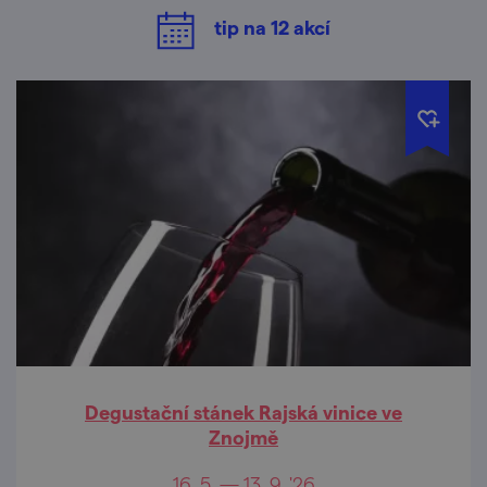
tip na
12
akcí
Degustační stánek Rajská vinice ve
Znojmě
16. 5. — 13. 9. '26