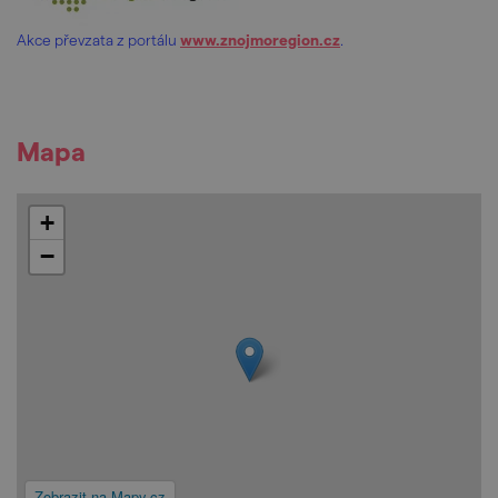
Akce převzata z portálu
www.znojmoregion.cz
.
Mapa
+
−
Zobrazit na Mapy.cz