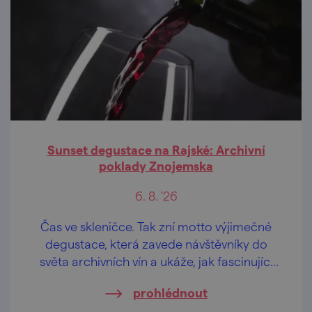
Sunset degustace na Rajské: Archivní
poklady Znojemska
6. 8. '26
Čas ve skleničce. Tak zní motto výjimečné
degustace, která zavede návštěvníky do
světa archivních vín a ukáže, jak fascinující
proměnou mohou vína během let
prohlédnout
procházet.