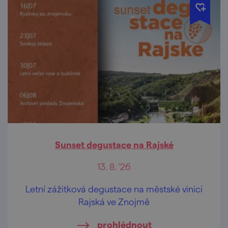
Sunset degustace na Rajské
13. 8. '26
Letní zážitková degustace na městské vinici
Rajská ve Znojmě
prohlédnout