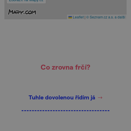
Leaflet
|
© Seznam.cz a.s. a další
Co zrovna frčí?
Tuhle dovolenou řídím já