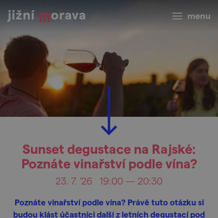
menu
Sunset degustace na Rajské:
Poznáte vinařství podle vína?
23. 7. '26
19:00 — 20:30
Poznáte vinařství podle vína? Právě tuto otázku si
budou klást účastníci další z letních degustací pod