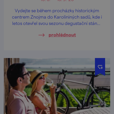
Vydejte se během procházky historickým
centrem Znojma do Karolininých sadů, kde i
letos otevřel svou sezonu degustační stánek
Rajská vinice spravovaná Vinařství
prohlédnout
LAHOFER.