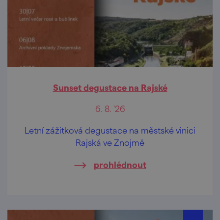
Sunset degustace na Rajské
6. 8. '26
Letní zážitková degustace na městské vinici
Rajská ve Znojmě
prohlédnout